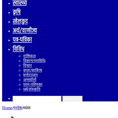
स्वास्थ्य
कृषि
खेलकुद
अर्थ/वाणीज्य
पत्र-पत्रिका
विविध
राशिफल
विज्ञान/प्राविधि
विचार
कला/साहित्य
मनोरञ्जन
अन्तर्वार्ता
पत्र-पत्रिका
धर्म/संस्कृति
Search for
Home
/
प्रदेश
/
मधेस