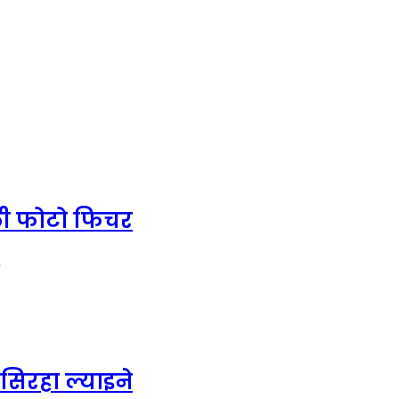
याली फोटो फिचर
…
िरहा ल्याइने