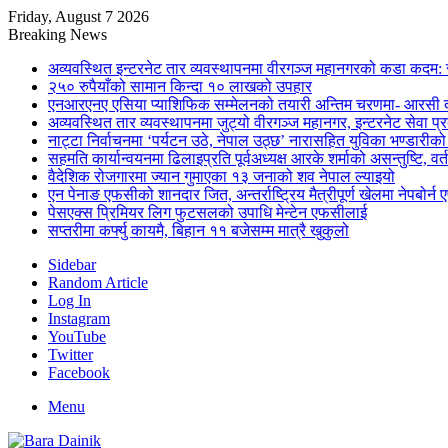
Friday, August 7 2026
Breaking News
अव्यवस्थित इन्टरनेट तार व्यवस्थापनमा वीरगञ्ज महानगरको कडा कदम: 
२५० रुपैयाँको सामान किन्दा १० लाखको उपहार
एनआरएनए एसिया प्याशिफिक सम्मेलनको तयारी अन्तिम चरणमा- आरसी दी
अव्यवस्थित तार व्यवस्थापनमा जुट्यो वीरगञ्ज महानगर, इन्टरनेट सेव
नाट्टा निर्वाचनमा ‘पर्यटन उठे, नेपाल उठ्छ’ नारासहित युविका भण्डारीक
सहमति कार्यान्वयनमा ढिलाइप्रति पूर्वअध्यक्ष आरके शर्माको असन्तुष्टि, वर्
वैदेशिक रोजगारमा ज्यान गुमाएका १३ जनाको शव नेपाल ल्याइयो
एन पेनाङ एफसीको शानदार जित, अन्तर्राष्ट्रिय मैत्रीपूर्ण खेलमा नेपबोर
पेसएक्स प्रिमियर लिग फुटसलको उपाधि मेन्टेन एफसीलाई
सप्तरीमा कर्फ्यु कायमै, बिहान ११ बजेसम्म मात्रै खुकुलो
Sidebar
Random Article
Log In
Instagram
YouTube
Twitter
Facebook
Menu