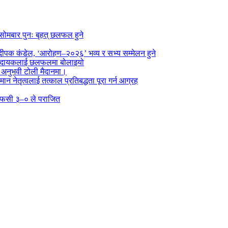
सोमबार पुनः बृहत् छलफल हुने
पक कंडेल, ‘आरोहण–२०२६’ भव्य र सभ्य सम्मेलन हुने
ा प्रदायकलाई छलफलमा बोलाइयो
ो अनुभवी टोली मैदानमा।
तमान नेतृत्वलाई तत्काल प्रतिबद्धता पूरा गर्न आग्रह
्न एफसी ३–० ले पराजित