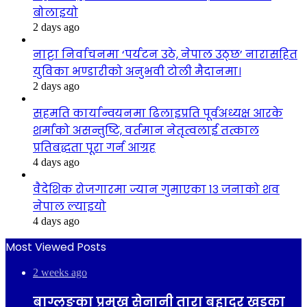
बोलाइयो
2 days ago
नाट्टा निर्वाचनमा ‘पर्यटन उठे, नेपाल उठ्छ’ नारासहित
युविका भण्डारीको अनुभवी टोली मैदानमा।
2 days ago
सहमति कार्यान्वयनमा ढिलाइप्रति पूर्वअध्यक्ष आरके
शर्माको असन्तुष्टि, वर्तमान नेतृत्वलाई तत्काल
प्रतिबद्धता पूरा गर्न आग्रह
4 days ago
वैदेशिक रोजगारमा ज्यान गुमाएका १३ जनाको शव
नेपाल ल्याइयो
4 days ago
Most Viewed Posts
2 weeks ago
बाग्लुङका प्रमुख सेनानी तारा बहादुर खड्का