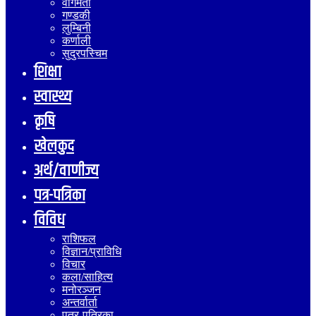
वागमती
गण्डकी
लुम्बिनी
कर्णाली
सुदुरपस्चिम
शिक्षा
स्वास्थ्य
कृषि
खेलकुद
अर्थ/वाणीज्य
पत्र-पत्रिका
विविध
राशिफल
विज्ञान/प्राविधि
विचार
कला/साहित्य
मनोरञ्जन
अन्तर्वार्ता
पत्र-पत्रिका