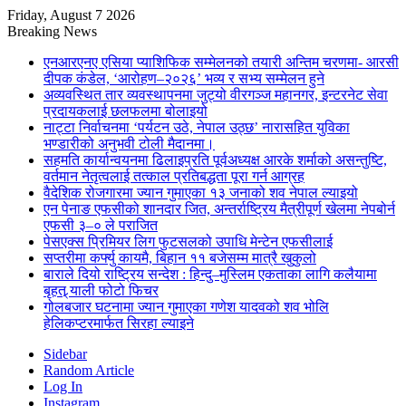
Friday, August 7 2026
Breaking News
एनआरएनए एसिया प्याशिफिक सम्मेलनको तयारी अन्तिम चरणमा- आरसी
दीपक कंडेल, ‘आरोहण–२०२६’ भव्य र सभ्य सम्मेलन हुने
अव्यवस्थित तार व्यवस्थापनमा जुट्यो वीरगञ्ज महानगर, इन्टरनेट सेवा
प्रदायकलाई छलफलमा बोलाइयो
नाट्टा निर्वाचनमा ‘पर्यटन उठे, नेपाल उठ्छ’ नारासहित युविका
भण्डारीको अनुभवी टोली मैदानमा।
सहमति कार्यान्वयनमा ढिलाइप्रति पूर्वअध्यक्ष आरके शर्माको असन्तुष्टि,
वर्तमान नेतृत्वलाई तत्काल प्रतिबद्धता पूरा गर्न आग्रह
वैदेशिक रोजगारमा ज्यान गुमाएका १३ जनाको शव नेपाल ल्याइयो
एन पेनाङ एफसीको शानदार जित, अन्तर्राष्ट्रिय मैत्रीपूर्ण खेलमा नेपबोर्न
एफसी ३–० ले पराजित
पेसएक्स प्रिमियर लिग फुटसलको उपाधि मेन्टेन एफसीलाई
सप्तरीमा कर्फ्यु कायमै, बिहान ११ बजेसम्म मात्रै खुकुलो
बाराले दियो राष्ट्रिय सन्देश : हिन्दु–मुस्लिम एकताका लागि कलैयामा
बृहत् र्‍याली फोटो फिचर
गोलबजार घटनामा ज्यान गुमाएका गणेश यादवको शव भोलि
हेलिकप्टरमार्फत सिरहा ल्याइने
Sidebar
Random Article
Log In
Instagram