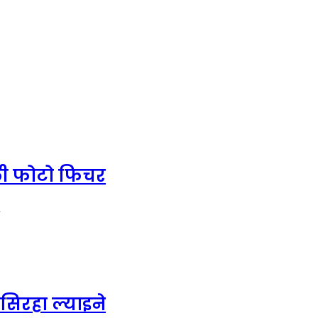
याली फोटो फिचर
…
िरहा ल्याइने