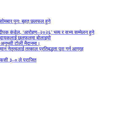
सोमबार पुनः बृहत् छलफल हुने
पक कंडेल, ‘आरोहण–२०२६’ भव्य र सभ्य सम्मेलन हुने
ा प्रदायकलाई छलफलमा बोलाइयो
ो अनुभवी टोली मैदानमा।
तमान नेतृत्वलाई तत्काल प्रतिबद्धता पूरा गर्न आग्रह
्न एफसी ३–० ले पराजित