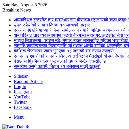
Saturday, August 8 2026
Breaking News
अव्यवस्थित इन्टरनेट तार व्यवस्थापनमा वीरगञ्ज महानगरको कडा कदम: 
२५० रुपैयाँको सामान किन्दा १० लाखको उपहार
एनआरएनए एसिया प्याशिफिक सम्मेलनको तयारी अन्तिम चरणमा- आरसी दी
अव्यवस्थित तार व्यवस्थापनमा जुट्यो वीरगञ्ज महानगर, इन्टरनेट सेव
नाट्टा निर्वाचनमा ‘पर्यटन उठे, नेपाल उठ्छ’ नारासहित युविका भण्डारीक
सहमति कार्यान्वयनमा ढिलाइप्रति पूर्वअध्यक्ष आरके शर्माको असन्तुष्टि, वर्
वैदेशिक रोजगारमा ज्यान गुमाएका १३ जनाको शव नेपाल ल्याइयो
एन पेनाङ एफसीको शानदार जित, अन्तर्राष्ट्रिय मैत्रीपूर्ण खेलमा नेपबोर
पेसएक्स प्रिमियर लिग फुटसलको उपाधि मेन्टेन एफसीलाई
सप्तरीमा कर्फ्यु कायमै, बिहान ११ बजेसम्म मात्रै खुकुलो
Sidebar
Random Article
Log In
Instagram
YouTube
Twitter
Facebook
Menu