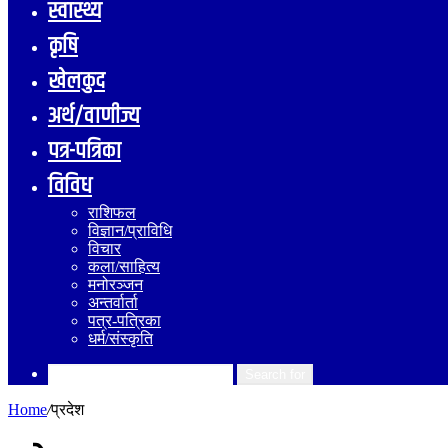
स्वास्थ्य
कृषि
खेलकुद
अर्थ/वाणीज्य
पत्र-पत्रिका
विविध
राशिफल
विज्ञान/प्राविधि
विचार
कला/साहित्य
मनोरञ्जन
अन्तर्वार्ता
पत्र-पत्रिका
धर्म/संस्कृति
Search for
Home
/
प्रदेश