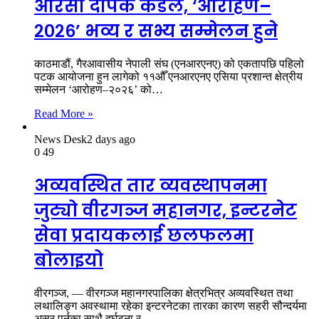
आरसी दीपक कंडेल, ‘आरोहण–
२०२६’ भव्य र सभ्य सम्मेलन हुने
काठमाडौं, गैरआवासीय नेपाली संघ (एनआरएनए) को एकतापछि पहिलो
पटक आयोजना हुन लागेको ११औँ एनआरएनए एसिया प्रशान्त क्षेत्रीय
सम्मेलन ‘आरोहण–२०२६’ को…
Read More »
News Desk
2 days ago
0
49
अव्यवस्थित तार व्यवस्थापनमा
जुट्यो वीरगञ्ज महानगर, इन्टरनेट
सेवा प्रदायकलाई छलफलमा
बोलाइयो
वीरगञ्ज, — वीरगञ्ज महानगरपालिका क्षेत्रभित्र अव्यवस्थित तथा
लथालिङ्ग अवस्थामा रहेका इन्टरनेटका तारका कारण सहरी सौन्दर्यमा
असर पर्नुका साथै दुर्घटना र…