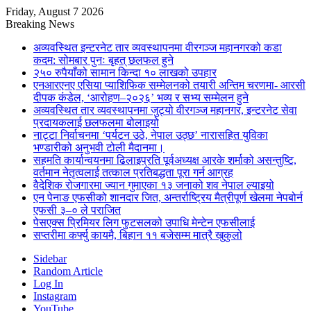
Friday, August 7 2026
Breaking News
अव्यवस्थित इन्टरनेट तार व्यवस्थापनमा वीरगञ्ज महानगरको कडा
कदम: सोमबार पुनः बृहत् छलफल हुने
२५० रुपैयाँको सामान किन्दा १० लाखको उपहार
एनआरएनए एसिया प्याशिफिक सम्मेलनको तयारी अन्तिम चरणमा- आरसी
दीपक कंडेल, ‘आरोहण–२०२६’ भव्य र सभ्य सम्मेलन हुने
अव्यवस्थित तार व्यवस्थापनमा जुट्यो वीरगञ्ज महानगर, इन्टरनेट सेवा
प्रदायकलाई छलफलमा बोलाइयो
नाट्टा निर्वाचनमा ‘पर्यटन उठे, नेपाल उठ्छ’ नारासहित युविका
भण्डारीको अनुभवी टोली मैदानमा।
सहमति कार्यान्वयनमा ढिलाइप्रति पूर्वअध्यक्ष आरके शर्माको असन्तुष्टि,
वर्तमान नेतृत्वलाई तत्काल प्रतिबद्धता पूरा गर्न आग्रह
वैदेशिक रोजगारमा ज्यान गुमाएका १३ जनाको शव नेपाल ल्याइयो
एन पेनाङ एफसीको शानदार जित, अन्तर्राष्ट्रिय मैत्रीपूर्ण खेलमा नेपबोर्न
एफसी ३–० ले पराजित
पेसएक्स प्रिमियर लिग फुटसलको उपाधि मेन्टेन एफसीलाई
सप्तरीमा कर्फ्यु कायमै, बिहान ११ बजेसम्म मात्रै खुकुलो
Sidebar
Random Article
Log In
Instagram
YouTube