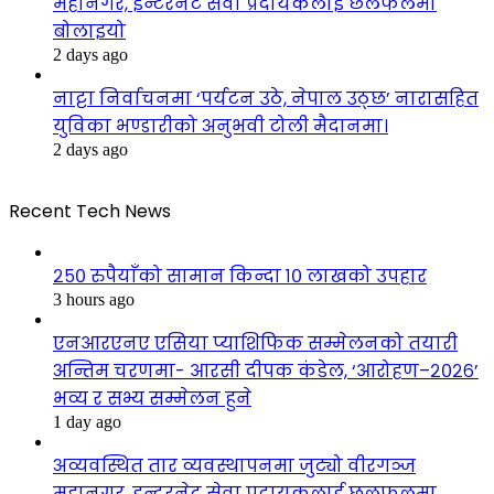
महानगर, इन्टरनेट सेवा प्रदायकलाई छलफलमा
बोलाइयो
2 days ago
नाट्टा निर्वाचनमा ‘पर्यटन उठे, नेपाल उठ्छ’ नारासहित
युविका भण्डारीको अनुभवी टोली मैदानमा।
2 days ago
Recent Tech News
२५० रुपैयाँको सामान किन्दा १० लाखको उपहार
3 hours ago
एनआरएनए एसिया प्याशिफिक सम्मेलनको तयारी
अन्तिम चरणमा- आरसी दीपक कंडेल, ‘आरोहण–२०२६’
भव्य र सभ्य सम्मेलन हुने
1 day ago
अव्यवस्थित तार व्यवस्थापनमा जुट्यो वीरगञ्ज
महानगर, इन्टरनेट सेवा प्रदायकलाई छलफलमा