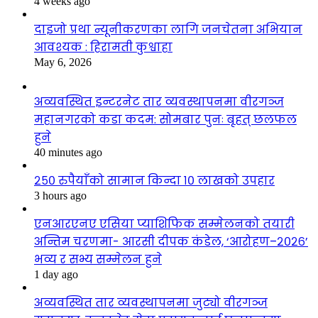
4 weeks ago
दाइजो प्रथा न्यूनीकरणका लागि जनचेतना अभियान
आवश्यक : हिरामती कुश्वाहा
May 6, 2026
अव्यवस्थित इन्टरनेट तार व्यवस्थापनमा वीरगञ्ज
महानगरको कडा कदम: सोमबार पुनः बृहत् छलफल
हुने
40 minutes ago
२५० रुपैयाँको सामान किन्दा १० लाखको उपहार
3 hours ago
एनआरएनए एसिया प्याशिफिक सम्मेलनको तयारी
अन्तिम चरणमा- आरसी दीपक कंडेल, ‘आरोहण–२०२६’
भव्य र सभ्य सम्मेलन हुने
1 day ago
अव्यवस्थित तार व्यवस्थापनमा जुट्यो वीरगञ्ज