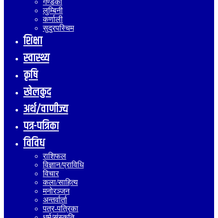
गण्डकी
लुम्बिनी
कर्णाली
सुदुरपस्चिम
शिक्षा
स्वास्थ्य
कृषि
खेलकुद
अर्थ/वाणीज्य
पत्र-पत्रिका
विविध
राशिफल
विज्ञान/प्राविधि
विचार
कला/साहित्य
मनोरञ्जन
अन्तर्वार्ता
पत्र-पत्रिका
धर्म/संस्कृति