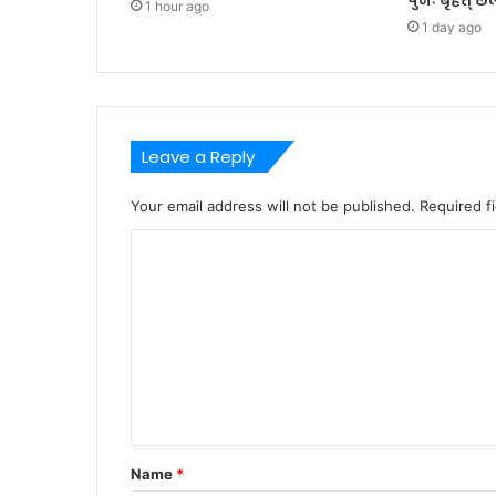
1 hour ago
1 day ago
Leave a Reply
Your email address will not be published.
Required f
C
o
m
m
e
n
t
Name
*
*