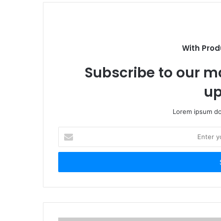
e
With Prod
Subscribe to our ma
up
Lorem ipsum dol
E
n
t
e
r
y
o
u
r