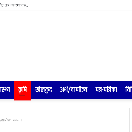
रनेट तार व्यवस्थापनमा वीरगञ्ज महानगरको कडा कदम: सोमबार पुनः बृहत् छलफल हुने
ास्थ्य
कृषि
खेलकुद
अर्थ/वाणीज्य
पत्र-पत्रिका
वि
क्षारोपण सम्पन्न।