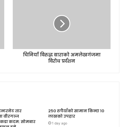
चिनियाँ विरुद्ध बाराको अमलेखगंजमा
विरोध प्रर्दशन
इन्टरनेट तार
२५० रुपैयाँको सामान किन्दा १०
मा वीरगञ्ज
लाखको उपहार
कडा कदम: सोमबार
1 day ago
छलफल हुने