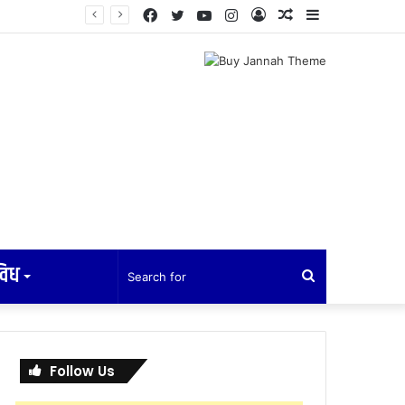
Facebook
Twitter
YouTube
Instagram
Log
Random
Sidebar
In
Article
विध
Search
for
Follow Us