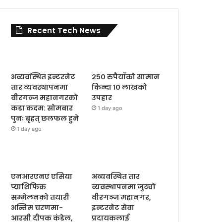
Recent Tech News
अव्यवस्थित इन्टरनेट
२५० रुपैयाँको सामान
तार व्यवस्थापनमा
किन्दा १० लाखको
वीरगञ्ज महानगरको
उपहार
कडा कदम: सोमबार
1 day ago
पुनः बृहत् छलफल हुने
1 day ago
एनआरएनए एसिया
अव्यवस्थित तार
प्याशिफिक
व्यवस्थापनमा जुट्यो
सम्मेलनको तयारी
वीरगञ्ज महानगर,
अन्तिम चरणमा-
इन्टरनेट सेवा
आरसी दीपक कंडेल,
प्रदायकलाई