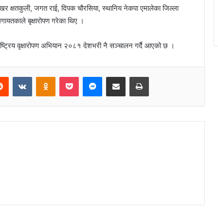
 शेखर क्षतकुली, जगत राई, दिपक चौरसिया, स्थानिय नेकपा एमालेका जिल्ला
लगायतकाले बृक्षारोपण गरेका थिए ।
ष्ट्रिय वृक्षारोपण अभियान २०८१ देशभरी नै सञ्चालन गर्दै आएको छ ।
Reddit
VKontakte
Odnoklassniki
Pocket
Messenger
Share via Email
Print