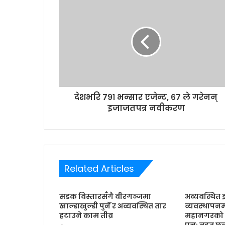
E
m
a
i
l
a
d
d
r
देशभरि ७९१ भन्सार एजेन्ट, ६७ ले गरेनन्
e
इजाजतपत्र नवीकरण
s
s
Related Articles
सडक विस्तारसँगै वीरगञ्जमा
अव्यवस्थित 
खाल्डाखुल्डी पुर्ने र अव्यवस्थित तार
व्यवस्थापन
हटाउने काम तीव्र
महानगरको 
पुनः बृहत् 