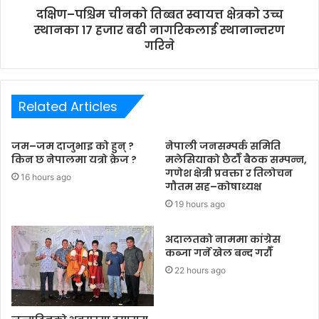
दक्षिण–पश्चिम चीनको तिब्बत स्वायत्त क्षेत्रको उच्च
स्थानका १७ हजार बढी नागरिकलाई स्थानान्तरण
गरिने
Related Articles
जम–जम दाजुभाइ को हुन् ?
नेपाली जनसम्पर्क समिति
किन छ नेपालमा यत्रो क्रेज ?
मलेसियाको छैटौँ बैठक सम्पन्न,
गणेश क्षेत्री प्रवक्ता र तिलोचन
16 hours ago
गौतम सह–कोषाध्यक्ष
19 hours ago
अदालतको नाममा कांग्रेस
कब्जा गर्ने खेल बन्द गरौँ
22 hours ago