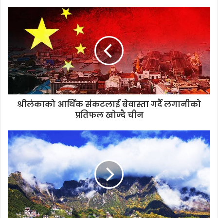
o
u
r
E
m
a
i
l
a
d
d
श्रीलंकाको आर्थिक संकटलाई बेवास्ता गर्दै लगानीको
r
प्रतिफल खोज्दै चीन
e
s
s