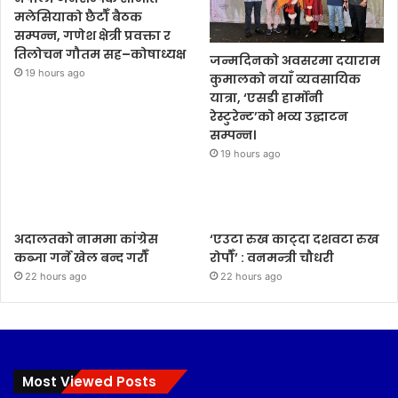
मलेसियाको छैटौँ बैठक
सम्पन्न, गणेश क्षेत्री प्रवक्ता र
तिलोचन गौतम सह–कोषाध्यक्ष
जन्मदिनको अवसरमा दयाराम
19 hours ago
कुमालको नयाँ व्यवसायिक
यात्रा, ‘एसडी हार्मोनी
रेस्टुरेन्ट’को भव्य उद्घाटन
सम्पन्न।
19 hours ago
अदालतको नाममा कांग्रेस
‘एउटा रुख काट्दा दशवटा रुख
कब्जा गर्ने खेल बन्द गरौँ
रोपौँ’ : वनमन्त्री चौधरी
22 hours ago
22 hours ago
Most Viewed Posts