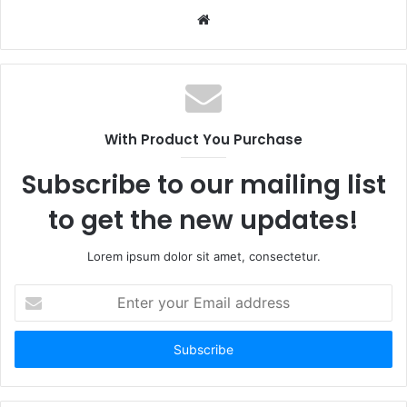
W
e
b
s
i
t
With Product You Purchase
e
Subscribe to our mailing list
to get the new updates!
Lorem ipsum dolor sit amet, consectetur.
E
n
t
e
r
y