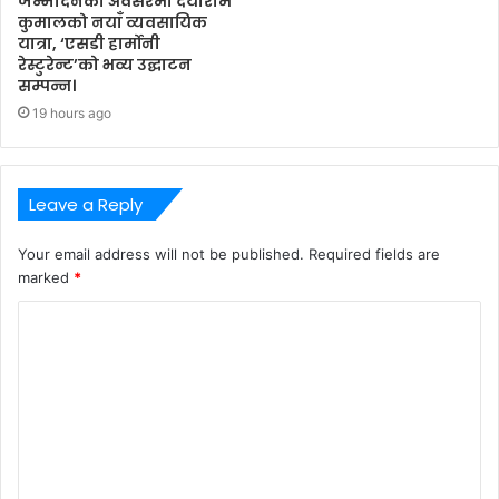
जन्मदिनको अवसरमा दयाराम
कुमालको नयाँ व्यवसायिक
यात्रा, ‘एसडी हार्मोनी
रेस्टुरेन्ट’को भव्य उद्घाटन
सम्पन्न।
19 hours ago
Leave a Reply
Your email address will not be published.
Required fields are
marked
*
C
o
m
m
e
n