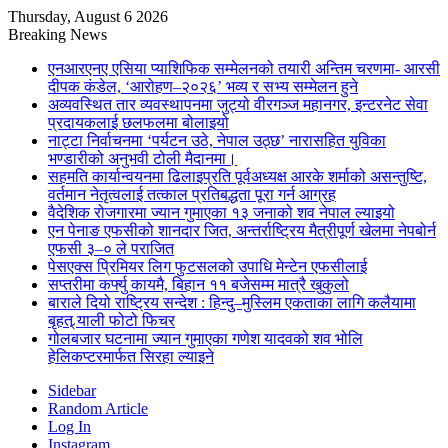
Thursday, August 6 2026
Breaking News
एनआरएनए एसिया प्याशिफिक सम्मेलनको तयारी अन्तिम चरणमा- आरसी
दीपक कंडेल, ‘आरोहण–२०२६’ भव्य र सभ्य सम्मेलन हुने
अव्यवस्थित तार व्यवस्थापनमा जुट्यो वीरगञ्ज महानगर, इन्टरनेट सेवा
प्रदायकलाई छलफलमा बोलाइयो
नाट्टा निर्वाचनमा ‘पर्यटन उठे, नेपाल उठ्छ’ नारासहित युविका
भण्डारीको अनुभवी टोली मैदानमा।
सहमति कार्यान्वयनमा ढिलाइप्रति पूर्वअध्यक्ष आरके शर्माको असन्तुष्टि,
वर्तमान नेतृत्वलाई तत्काल प्रतिबद्धता पूरा गर्न आग्रह
वैदेशिक रोजगारमा ज्यान गुमाएका १३ जनाको शव नेपाल ल्याइयो
एन पेनाङ एफसीको शानदार जित, अन्तर्राष्ट्रिय मैत्रीपूर्ण खेलमा नेपबोर्न
एफसी ३–० ले पराजित
पेसएक्स प्रिमियर लिग फुटसलको उपाधि मेन्टेन एफसीलाई
सप्तरीमा कर्फ्यु कायमै, बिहान ११ बजेसम्म मात्रै खुकुलो
बाराले दियो राष्ट्रिय सन्देश : हिन्दु–मुस्लिम एकताका लागि कलैयामा
बृहत् र्‍याली फोटो फिचर
गोलबजार घटनामा ज्यान गुमाएका गणेश यादवको शव भोलि
हेलिकप्टरमार्फत सिरहा ल्याइने
Sidebar
Random Article
Log In
Instagram