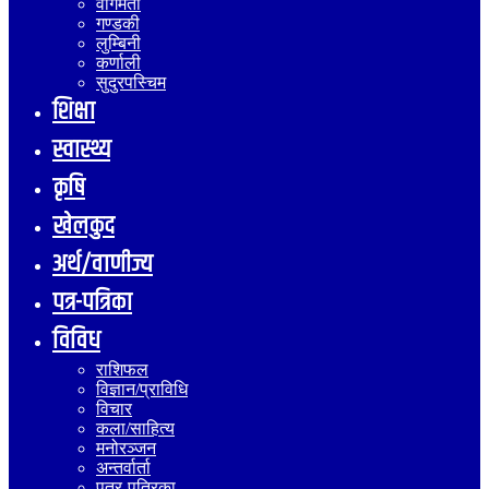
वागमती
गण्डकी
लुम्बिनी
कर्णाली
सुदुरपस्चिम
शिक्षा
स्वास्थ्य
कृषि
खेलकुद
अर्थ/वाणीज्य
पत्र-पत्रिका
विविध
राशिफल
विज्ञान/प्राविधि
विचार
कला/साहित्य
मनोरञ्जन
अन्तर्वार्ता
पत्र-पत्रिका