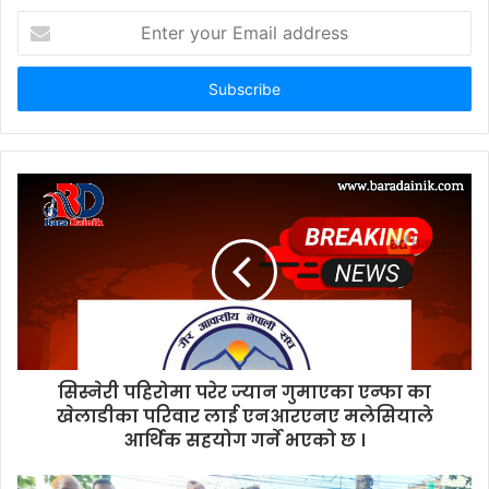
E
n
t
e
r
y
o
u
r
E
m
a
i
l
a
d
d
सिस्नेरी पहिरोमा परेर ज्यान गुमाएका एन्फा का
r
खेलाडीका परिवार लाई एनआरएनए मलेसियाले
e
आर्थिक सहयोग गर्ने भएको छ ।
s
s