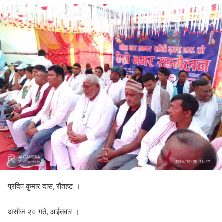
e
n
d
a
n
e
m
a
i
l
प्रदिप कुमार दास, रौतहट ।
असोज २० गते, आईतवार ।