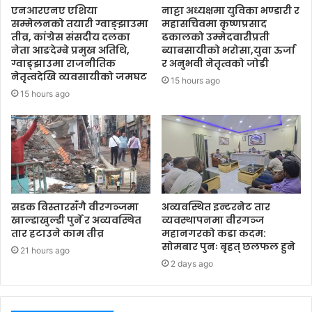
एनआरएनए एशिया
नाट्टा अध्यक्षमा युविका भण्डारी र
सम्मेलनको तयारी ग्वाङ्झाउमा
महासचिवमा कृष्णप्रसाद
तीव्र, कांग्रेस संसदीय दलका
ढकालको उम्मेदवारीप्रती
नेता आङदेम्बे प्रमुख अतिथि,
ब्याबसायीको भरोसा,युवा ऊर्जा
ग्वाङ्झाउमा राजनीतिक
र अनुभवी नेतृत्वको जोडी
नेतृत्वदेखि व्यवसायीको जमघट
15 hours ago
15 hours ago
सडक विस्तारसँगै वीरगञ्जमा
अव्यवस्थित इन्टरनेट तार
खाल्डाखुल्डी पुर्ने र अव्यवस्थित
व्यवस्थापनमा वीरगञ्ज
तार हटाउने काम तीव्र
महानगरको कडा कदम:
सोमबार पुनः बृहत् छलफल हुने
21 hours ago
2 days ago