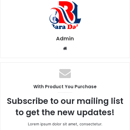
Admin
W
e
b
s
i
t
With Product You Purchase
e
Subscribe to our mailing list
to get the new updates!
Lorem ipsum dolor sit amet, consectetur.