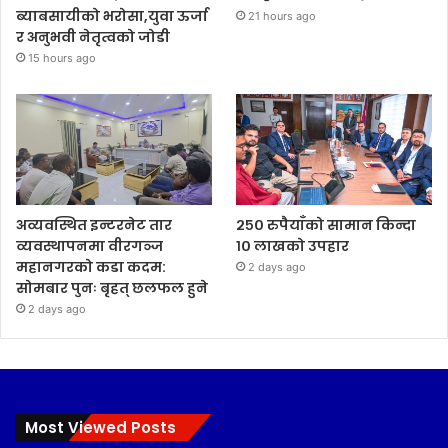
ब्याबसायीको भरोसा,युवा ऊर्जा
21 hours ago
र अनुभवी नेतृत्वको जोडी
15 hours ago
अव्यवस्थित इन्टरनेट तार
२५० रुपैयाँको सामान किन्दा
व्यवस्थापनमा वीरगञ्ज
१० लाखको उपहार
महानगरको कडा कदम:
2 days ago
सोमबार पुनः बृहत् छलफल हुने
2 days ago
Most Viewed Posts