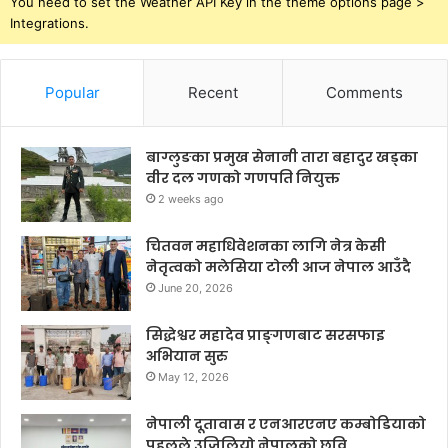
You need to set the Weather API Key in the theme options page >
Integrations.
Popular
Recent
Comments
बाग्लुङका प्रमुख सेनानी तारा बहादुर खड्का
वीर दल गणको गणपति नियुक्त
2 weeks ago
चितवन महाधिवेशनका लागि नेत्र केसी
नेतृत्वको मलेसिया टोली आज नेपाल आउँदै
June 20, 2026
सिद्धेश्वर महादेव प्राङ्गणबाट सरसफाइ
अभियान सुरु
May 12, 2026
नेपाली दूतावास र एनआरएनए कम्बोडियाको
पहलले उजिलियो नेपालको छवि