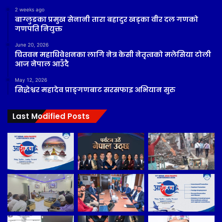
2 weeks ago
बाग्लुङका प्रमुख सेनानी तारा बहादुर खड्का वीर दल गणको
गणपति नियुक्त
June 20, 2026
चितवन महाधिवेशनका लागि नेत्र केसी नेतृत्वको मलेसिया टोली
आज नेपाल आउँदै
May 12, 2026
सिद्धेश्वर महादेव प्राङ्गणबाट सरसफाइ अभियान सुरु
Last Modified Posts