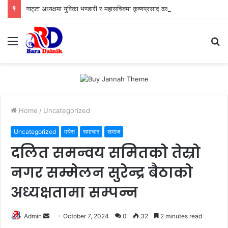
नाट्टा अध्यक्षमा युविका भण्डारी र महासचिवमा कृष्णप्रसाद ढकालको उम्मेदवारीप्रती ब्याबसायीको भरोसा,युवा ऊर्जा र अनुभवी नेतृत्वको जोडी
Menu
S
fo
Home
/
Uncategorized
Uncategorized
मधेस
समाचार
समाज
दलित समन्वय समितको तेस्रो
नगर सम्मेलन सुरेन्द्र बैठाको
अध्यक्षतामा सम्पन्न
Admin
S
October 7, 2024
0
32
2 minutes read