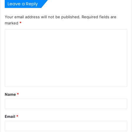
Leave a Reply
Your email address will not be published.
Required fields are
marked
*
C
o
m
m
e
n
t
Name
*
*
Email
*