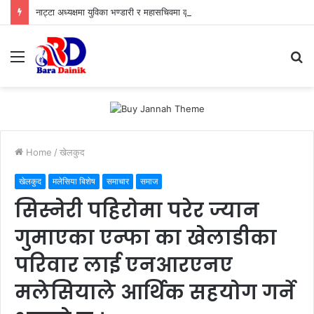
नाट्टा अध्यक्षमा युविका भण्डारी र महासचिवमा कृष्णप्रसाद ढकालको उम्मेदवारीप्रती ब्याबसायीको भरोसा,युवा ऊर्जा र अनुभवी नेतृत्वको जोडी
Menu
S
fo
Home
/
खेलकुद
खेलकुद
मलेसिया बिशेष
समाचार
समाज
सिस्नेरी पहिरोमा परेर ज्यान
गुमाएका एन्फा का खेलाडीका
परिवार लाई एनआरएनए
मलेसियाले आर्थिक सहयोग गर्ने