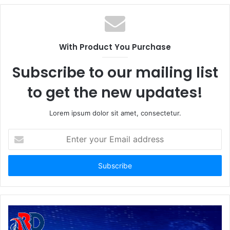
b
s
i
t
With Product You Purchase
e
Subscribe to our mailing list
to get the new updates!
Lorem ipsum dolor sit amet, consectetur.
E
n
t
e
r
y
o
u
r