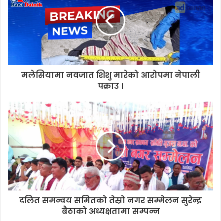
E
m
a
i
l
a
d
d
मलेसियामा नवजात शिशु मारेको आरोपमा नेपाली
r
पक्राउ ।
e
s
s
दलित समन्वय समितको तेस्रो नगर सम्मेलन सुरेन्द्र
बैठाको अध्यक्षतामा सम्पन्न