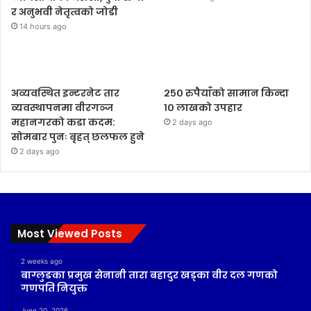
र अनुभवी नेतृत्वको जोडी
14 hours ago
अव्यवस्थित इन्टरनेट तार
२५० रुपैयाँको सामान किन्दा
व्यवस्थापनमा वीरगञ्ज
१० लाखको उपहार
महानगरको कडा कदम:
2 days ago
सोमबार पुनः बृहत् छलफल हुने
2 days ago
Most Viewed Posts
2 weeks ago
बाग्लुङका प्रमुख सेनानी तारा बहादुर खड्का वीर दल गणको
गणपति नियुक्त
June 20, 2026