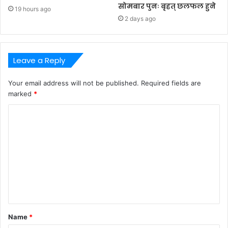
सोमबार पुनः बृहत् छलफल हुने
19 hours ago
2 days ago
Leave a Reply
Your email address will not be published.
Required fields are
marked
*
C
o
m
m
e
n
t
Name
*
*