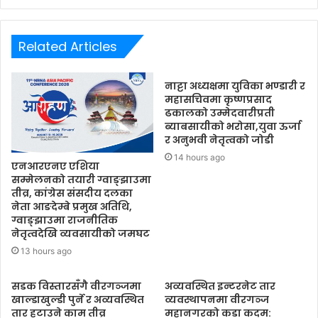
Related Articles
नाट्टा अध्यक्षमा युविका भण्डारी र
महासचिवमा कृष्णप्रसाद
ढकालको उम्मेदवारीप्रती
ब्याबसायीको भरोसा,युवा ऊर्जा
र अनुभवी नेतृत्वको जोडी
14 hours ago
एनआरएनए एशिया
सम्मेलनको तयारी ग्वाङ्झाउमा
तीव्र, कांग्रेस संसदीय दलका
नेता आङदेम्बे प्रमुख अतिथि,
ग्वाङ्झाउमा राजनीतिक
नेतृत्वदेखि व्यवसायीको जमघट
13 hours ago
सडक विस्तारसँगै वीरगञ्जमा
अव्यवस्थित इन्टरनेट तार
खाल्डाखुल्डी पुर्ने र अव्यवस्थित
व्यवस्थापनमा वीरगञ्ज
तार हटाउने काम तीव्र
महानगरको कडा कदम: