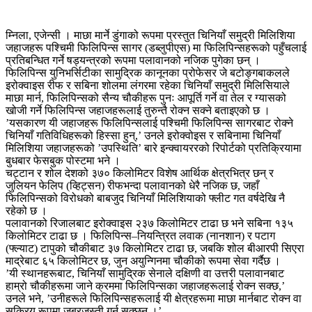
म्निला, एजेन्सी । माछा मार्ने डुंगाको रूपमा प्रस्तुत चिनियाँ समुद्री मिलिशिया
जहाजहरू पश्चिमी फिलिपिन्स सागर (डब्लुपीएस) मा फिलिपिन्सहरूको पहुँचलाई
प्रतिबन्धित गर्ने षड्यन्त्रको रूपमा पलावानको नजिक पुगेका छन् ।
फिलिपिन्स युनिभर्सिटीका सामुद्रिक कानूनका प्रोफेसर जे बटोङ्गबाकलले
इरोक्वाइस रीफ र सबिना शोलमा लंगरमा रहेका चिनियाँ समुद्री मिलिसियाले
माछा मार्न, फिलिपिन्सको सैन्य चौकीहरू पुनः आपूर्ति गर्ने वा तेल र ग्यासको
खोजी गर्ने फिलिपिन्स जहाजहरूलाई तुरुन्तै रोक्न सक्ने बताइएको छ ।
’यसकारण यी जहाजहरू फिलिपिन्सलाई पश्चिमी फिलिपिन्स सागरबाट रोक्ने
चिनियाँ गतिविधिहरूको हिस्सा हुन्,’ उनले इरोक्वोइस र सबिनामा चिनियाँ
मिलिशिया जहाजहरूको ’उपस्थिति’ बारे इन्क्वायररको रिपोर्टको प्रतिक्रियामा
बुधबार फेसबुक पोस्टमा भने ।
चट्टान र शोल देशको ३७० किलोमिटर विशेष आर्थिक क्षेत्रभित्र छन् र
जुलियन फेलिप (व्हिट्सन) रीफभन्दा पलावानको धेरै नजिक छ, जहाँ
फिलिपिन्सको विरोधको बाबजुद चिनियाँ मिलिशियाको फ्लीट गत वर्षदेखि नै
रहेको छ ।
पलावानको रिजालबाट इरोक्वाइस २३७ किलोमिटर टाढा छ भने सबिना १३५
किलोमिटर टाढा छ । फिलिपिन्स–नियन्त्रित लवाक (नानशान) र पटाग
(फ्ल्याट) टापुको चौकीबाट ३७ किलोमिटर टाढा छ, जबकि शोल बीआरपी सिएरा
माद्रेबाट ६५ किलोमिटर छ, जुन अयुन्गिनमा चौकीको रूपमा सेवा गर्दैछ ।
’यी स्थानहरूबाट, चिनियाँ सामुद्रिक सेनाले दक्षिणी वा उत्तरी पलावानबाट
हाम्रो चौकीहरूमा जाने क्रममा फिलिपिन्सका जहाजहरूलाई रोक्न सक्छ,’
उनले भने, ’उनीहरूले फिलिपिन्सहरूलाई यी क्षेत्रहरूमा माछा मार्नबाट रोक्न वा
सक्रिय रूपमा जबरजस्ती गर्न सक्छन् ।’