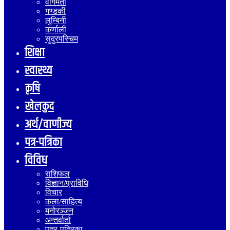
वागमती
गण्डकी
लुम्बिनी
कर्णाली
सुदुरपस्चिम
शिक्षा
स्वास्थ्य
कृषि
खेलकुद
अर्थ/वाणीज्य
पत्र-पत्रिका
विविध
राशिफल
विज्ञान/प्राविधि
विचार
कला/साहित्य
मनोरञ्जन
अन्तर्वार्ता
पत्र-पत्रिका