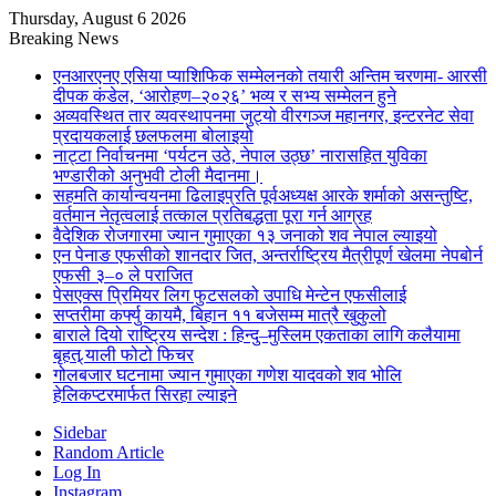
Thursday, August 6 2026
Breaking News
एनआरएनए एसिया प्याशिफिक सम्मेलनको तयारी अन्तिम चरणमा- आरसी
दीपक कंडेल, ‘आरोहण–२०२६’ भव्य र सभ्य सम्मेलन हुने
अव्यवस्थित तार व्यवस्थापनमा जुट्यो वीरगञ्ज महानगर, इन्टरनेट सेवा
प्रदायकलाई छलफलमा बोलाइयो
नाट्टा निर्वाचनमा ‘पर्यटन उठे, नेपाल उठ्छ’ नारासहित युविका
भण्डारीको अनुभवी टोली मैदानमा।
सहमति कार्यान्वयनमा ढिलाइप्रति पूर्वअध्यक्ष आरके शर्माको असन्तुष्टि,
वर्तमान नेतृत्वलाई तत्काल प्रतिबद्धता पूरा गर्न आग्रह
वैदेशिक रोजगारमा ज्यान गुमाएका १३ जनाको शव नेपाल ल्याइयो
एन पेनाङ एफसीको शानदार जित, अन्तर्राष्ट्रिय मैत्रीपूर्ण खेलमा नेपबोर्न
एफसी ३–० ले पराजित
पेसएक्स प्रिमियर लिग फुटसलको उपाधि मेन्टेन एफसीलाई
सप्तरीमा कर्फ्यु कायमै, बिहान ११ बजेसम्म मात्रै खुकुलो
बाराले दियो राष्ट्रिय सन्देश : हिन्दु–मुस्लिम एकताका लागि कलैयामा
बृहत् र्‍याली फोटो फिचर
गोलबजार घटनामा ज्यान गुमाएका गणेश यादवको शव भोलि
हेलिकप्टरमार्फत सिरहा ल्याइने
Sidebar
Random Article
Log In
Instagram