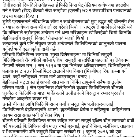
तिनीहरूको स्थितिले उनीहरूलाई फिलिपिन्स पेट्रोलियम अन्वेषणमा हस्तक्षेप
गर्न र रेक्टो (रीड) बैंकको सेवा सम्झौता (एससी) ७२ र उत्तरपश्चिम पलावानको
७५ मा फाइदा दिन्छ ।
डुटेर्टे प्रशासनले संवैधानिक सीमा र सार्वभौमसत्ताको मुद्दा उद्धृत गर्दै चीनसँग तेल
र ग्यास अन्वेषण सम्बन्धी वार्ता रद्द गरेको थियो । राष्ट्रपति मार्कोसले भर्खरै भने
कि मनिलाले स्रोतहरू अन्वेषण गर्न अन्य तरिकाहरू खोजिरहेको थियो किनकि
बेइजिङसँग समुद्री विवाद ’रोडब्लक’ भएको थियो ।
सरकारले कुनै पनि संयुक्त ऊर्जा अन्वेषणले फिलिपिन्सको कानुनको पालना
गर्नुपर्छ भन्ने दृढतापूर्वक दाबी गर्छ ।
पश्चिमी फिलिपिन्स सागरमा ’मुख्य विशेषताहरू’ मा चिनियाँ समुद्री
मिलिशियाको तैनाथीको बारेमा एशिया समुद्री पारदर्शिता पहलको प्रतिवेदनमा
टिप्पणी गरेका छन् । सन् १९९४ मा एक निर्लज्ज अतिक्रमणमा, चिनियाँहरूले
पलावानबाट २३९ किलोमिटर टाढाको पंगानिबान (मिस्चीफ) रिफ कब्जा गर्न
थाले, जहाँ उनीहरूले ’माछा मार्ने आश्रयहरू’ बनाए ।
बेइजिङले चट्टानलाई आफ्नो सात मानव निर्मित टापुमध्ये सबैभन्दा ठूलोमा
परिणत ग¥यो । सेन फ्रान्सिस टोलेन्टिनोले बुधबार फिलिपिन्सले चीनको
घुसपैठ र फिलिपिन्स माछा मार्नेहरूको उत्पीडनको बिरूद्ध बारम्बार प्रदर्शन
गरेकोमा आक्रोश व्यक्त गरे ।
उनले चीनका लागि फिलिपिन्सका नयाँ राजदूत जेम फ्लोरक्रुजलाई
फिलिपिन्सले बेइजिङप्रति आफ्नो ’कूटनीतिक धैर्यता र सहिष्णुता’ कहिलेसम्म
कायम राख्न सक्छ भनी सोधेका थिए ।
चीनले पश्चिमी फिलिपिन्स सागर सहित लगभग सम्पूर्ण दक्षिण चीन सागरको दाबी
गर्दै यसलाई फिलिपिन्स सँग मात्र नभई ब्रुनाई, इन्डोनेसिया, मलेसिया, ताइवान
र भियतनामसँग पनि समुद्री विवादमा राखेको छ । जुलाई २०१६ को एक