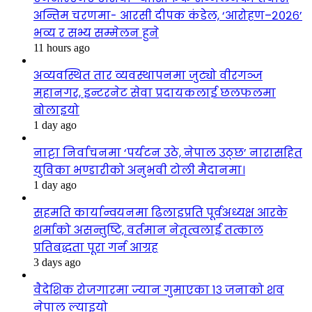
अन्तिम चरणमा- आरसी दीपक कंडेल, ‘आरोहण–२०२६’
भव्य र सभ्य सम्मेलन हुने
11 hours ago
अव्यवस्थित तार व्यवस्थापनमा जुट्यो वीरगञ्ज
महानगर, इन्टरनेट सेवा प्रदायकलाई छलफलमा
बोलाइयो
1 day ago
नाट्टा निर्वाचनमा ‘पर्यटन उठे, नेपाल उठ्छ’ नारासहित
युविका भण्डारीको अनुभवी टोली मैदानमा।
1 day ago
सहमति कार्यान्वयनमा ढिलाइप्रति पूर्वअध्यक्ष आरके
शर्माको असन्तुष्टि, वर्तमान नेतृत्वलाई तत्काल
प्रतिबद्धता पूरा गर्न आग्रह
3 days ago
वैदेशिक रोजगारमा ज्यान गुमाएका १३ जनाको शव
नेपाल ल्याइयो