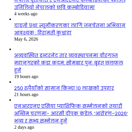
नेपाली दूतावास र एनआरएनए कम्बोडियाको पहलले
उजिलियो नेपालको छवि कम्बोडियामा
4 weeks ago
दाइजो प्रथा न्यूनीकरणका लागि जनचेतना अभियान
आवश्यक : हिरामती कुश्वाहा
May 6, 2026
अव्यवस्थित इन्टरनेट तार व्यवस्थापनमा वीरगञ्ज
महानगरको कडा कदम: सोमबार पुनः बृहत् छलफल
हुने
19 hours ago
२५० रुपैयाँको सामान किन्दा १० लाखको उपहार
21 hours ago
एनआरएनए एसिया प्याशिफिक सम्मेलनको तयारी
अन्तिम चरणमा- आरसी दीपक कंडेल, ‘आरोहण–२०२६’
भव्य र सभ्य सम्मेलन हुने
2 days ago