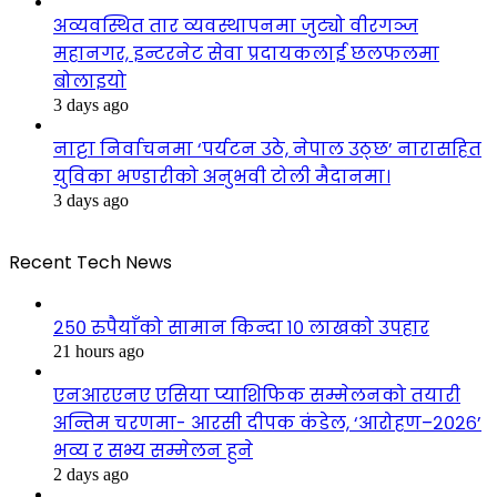
अव्यवस्थित तार व्यवस्थापनमा जुट्यो वीरगञ्ज
महानगर, इन्टरनेट सेवा प्रदायकलाई छलफलमा
बोलाइयो
3 days ago
नाट्टा निर्वाचनमा ‘पर्यटन उठे, नेपाल उठ्छ’ नारासहित
युविका भण्डारीको अनुभवी टोली मैदानमा।
3 days ago
Recent Tech News
२५० रुपैयाँको सामान किन्दा १० लाखको उपहार
21 hours ago
एनआरएनए एसिया प्याशिफिक सम्मेलनको तयारी
अन्तिम चरणमा- आरसी दीपक कंडेल, ‘आरोहण–२०२६’
भव्य र सभ्य सम्मेलन हुने
2 days ago