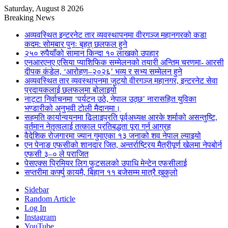
Saturday, August 8 2026
Breaking News
अव्यवस्थित इन्टरनेट तार व्यवस्थापनमा वीरगञ्ज महानगरको कडा
कदम: सोमबार पुनः बृहत् छलफल हुने
२५० रुपैयाँको सामान किन्दा १० लाखको उपहार
एनआरएनए एसिया प्याशिफिक सम्मेलनको तयारी अन्तिम चरणमा- आरसी
दीपक कंडेल, ‘आरोहण–२०२६’ भव्य र सभ्य सम्मेलन हुने
अव्यवस्थित तार व्यवस्थापनमा जुट्यो वीरगञ्ज महानगर, इन्टरनेट सेवा
प्रदायकलाई छलफलमा बोलाइयो
नाट्टा निर्वाचनमा ‘पर्यटन उठे, नेपाल उठ्छ’ नारासहित युविका
भण्डारीको अनुभवी टोली मैदानमा।
सहमति कार्यान्वयनमा ढिलाइप्रति पूर्वअध्यक्ष आरके शर्माको असन्तुष्टि,
वर्तमान नेतृत्वलाई तत्काल प्रतिबद्धता पूरा गर्न आग्रह
वैदेशिक रोजगारमा ज्यान गुमाएका १३ जनाको शव नेपाल ल्याइयो
एन पेनाङ एफसीको शानदार जित, अन्तर्राष्ट्रिय मैत्रीपूर्ण खेलमा नेपबोर्न
एफसी ३–० ले पराजित
पेसएक्स प्रिमियर लिग फुटसलको उपाधि मेन्टेन एफसीलाई
सप्तरीमा कर्फ्यु कायमै, बिहान ११ बजेसम्म मात्रै खुकुलो
Sidebar
Random Article
Log In
Instagram
YouTube