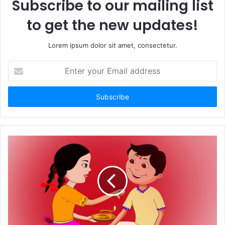
Subscribe to our mailing list
to get the new updates!
Lorem ipsum dolor sit amet, consectetur.
E
n
t
e
r
y
o
u
r
E
m
a
i
l
a
d