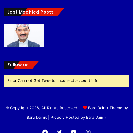
Last Modified Posts
Follow us
Error Can not Get Tweets, Incorrect account info.
© Copyright 2026, All Rights Reserved |
Bara Dainik Theme by
Bara Dainik
| Proudly Hosted by
Bara Dainik
Facebook
Twitter
YouTube
Instagram