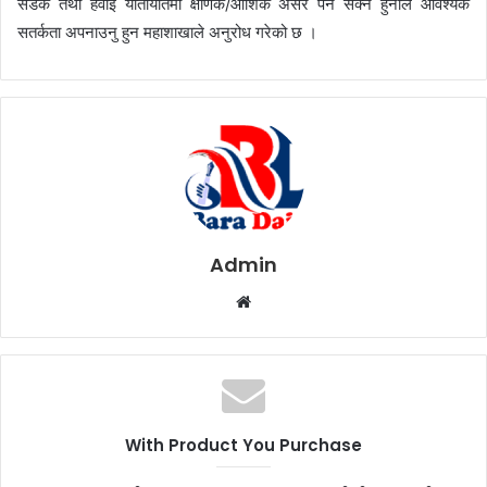
सडक तथा हवाई यातायातमा क्षणिक/आंशिक असर पर्न सक्ने हुनाले आवश्यक
सतर्कता अपनाउनु हुन महाशाखाले अनुरोध गरेको छ ।
Admin
W
e
b
s
i
t
With Product You Purchase
e