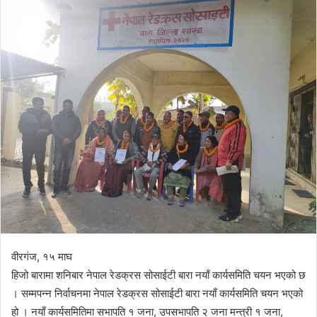
d
a
n
e
m
a
i
l
वीरगंज, १५ माघ
हिजो बारामा शनिबार नेपाल रेडक्रस सोसाईटी बारा नयाँ कार्यसमिति चयन भएको छ
। सम्मपन्न निर्वाचनमा नेपाल रेडक्रस सोसाईटी बारा नयाँ कार्यसमिति चयन भएको
हो । नयाँ कार्यसमितिमा सभापति १ जना, उपसभापति २ जना मन्त्री १ जना,