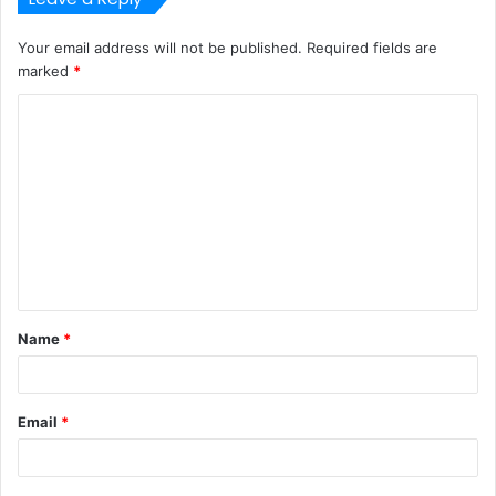
Your email address will not be published.
Required fields are
marked
*
C
o
m
m
e
n
t
Name
*
*
Email
*