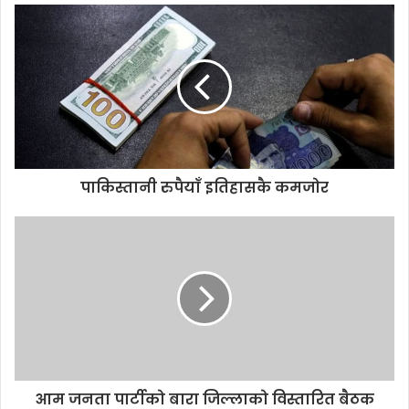
u
r
E
m
a
i
l
a
d
d
पाकिस्तानी रुपैयाँ इतिहासकै कमजोर
r
e
s
s
आम जनता पार्टीको बारा जिल्लाको विस्तारित बैठक