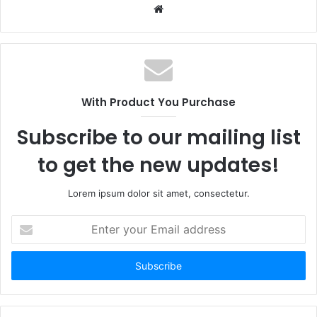
W
e
b
s
i
t
With Product You Purchase
e
Subscribe to our mailing list
to get the new updates!
Lorem ipsum dolor sit amet, consectetur.
E
n
t
e
r
y
o