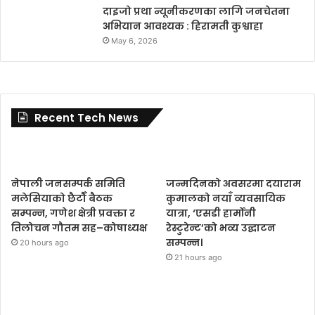
दाइजो प्रथा न्यूनीकरणका लागि जनचेतना
अभियान आवश्यक : हिरामती कुश्वाहा
May 6, 2026
Recent Tech News
नेपाली जनसम्पर्क समिति
जन्मदिनको अवसरमा दयाराम
मलेसियाको छैटौँ बैठक
कुमालको नयाँ व्यवसायिक
सम्पन्न, गणेश क्षेत्री प्रवक्ता र
यात्रा, ‘एसडी हार्मोनी
तिलोचन गौतम सह–कोषाध्यक्ष
रेस्टुरेन्ट’को भव्य उद्घाटन
सम्पन्न।
20 hours ago
21 hours ago