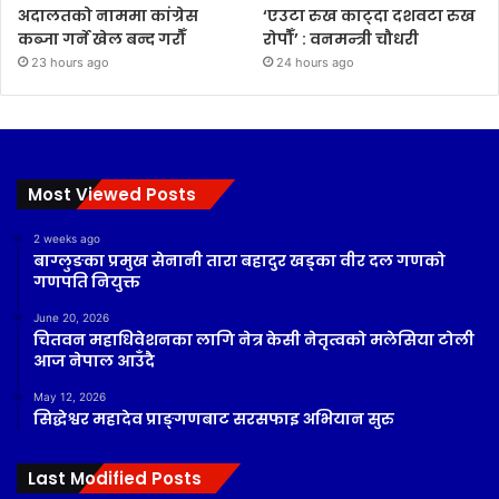
अदालतको नाममा कांग्रेस
‘एउटा रुख काट्दा दशवटा रुख
कब्जा गर्ने खेल बन्द गरौँ
रोपौँ’ : वनमन्त्री चौधरी
23 hours ago
24 hours ago
Most Viewed Posts
2 weeks ago
बाग्लुङका प्रमुख सेनानी तारा बहादुर खड्का वीर दल गणको
गणपति नियुक्त
June 20, 2026
चितवन महाधिवेशनका लागि नेत्र केसी नेतृत्वको मलेसिया टोली
आज नेपाल आउँदै
May 12, 2026
सिद्धेश्वर महादेव प्राङ्गणबाट सरसफाइ अभियान सुरु
Last Modified Posts