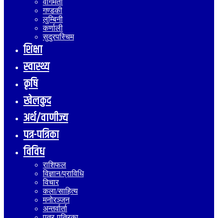
वागमती
गण्डकी
लुम्बिनी
कर्णाली
सुदुरपस्चिम
शिक्षा
स्वास्थ्य
कृषि
खेलकुद
अर्थ/वाणीज्य
पत्र-पत्रिका
विविध
राशिफल
विज्ञान/प्राविधि
विचार
कला/साहित्य
मनोरञ्जन
अन्तर्वार्ता
पत्र-पत्रिका