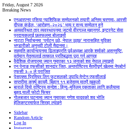
Friday, August 7 2026
Breaking News
एनआरएनए एसिया प्याशिफिक सम्मेलनको तयारी अन्तिम चरणमा- आरसी
दीपक कंडेल, ‘आरोहण–२०२६’ भव्य र सभ्य सम्मेलन हुने
अव्यवस्थित तार व्यवस्थापनमा जुट्यो वीरगञ्ज महानगर, इन्टरनेट सेवा
प्रदायकलाई छलफलमा बोलाइयो
नाट्टा निर्वाचनमा ‘पर्यटन उठे, नेपाल उठ्छ’ नारासहित युविका
भण्डारीको अनुभवी टोली मैदानमा।
सहमति कार्यान्वयनमा ढिलाइप्रति पूर्वअध्यक्ष आरके शर्माको असन्तुष्टि,
वर्तमान नेतृत्वलाई तत्काल प्रतिबद्धता पूरा गर्न आग्रह
वैदेशिक रोजगारमा ज्यान गुमाएका १३ जनाको शव नेपाल ल्याइयो
एन पेनाङ एफसीको शानदार जित, अन्तर्राष्ट्रिय मैत्रीपूर्ण खेलमा नेपबोर्न
एफसी ३–० ले पराजित
पेसएक्स प्रिमियर लिग फुटसलको उपाधि मेन्टेन एफसीलाई
सप्तरीमा कर्फ्यु कायमै, बिहान ११ बजेसम्म मात्रै खुकुलो
बाराले दियो राष्ट्रिय सन्देश : हिन्दु–मुस्लिम एकताका लागि कलैयामा
बृहत् र्‍याली फोटो फिचर
गोलबजार घटनामा ज्यान गुमाएका गणेश यादवको शव भोलि
हेलिकप्टरमार्फत सिरहा ल्याइने
Sidebar
Random Article
Log In
Instagram