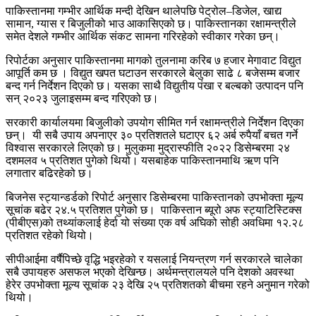
पाकिस्तानमा गम्भीर आर्थिक मन्दी देखिन थालेपछि पेट्रोल–डिजेल, खाद्य
सामान, ग्यास र बिजुलीको भाउ आकासिएको छ। पाकिस्तानका रक्षामन्त्रीले
समेत देशले गम्भीर आर्थिक संकट सामना गरिरहेको स्वीकार गरेका छन्।
रिपोर्टका अनुसार पाकिस्तानमा मागको तुलनामा करिब ७ हजार मेगावाट विद्युत
आपूर्ति कम छ । विद्युत खपत घटाउन सरकारले बेलुका साढे ८ बजेसम्म बजार
बन्द गर्न निर्देशन दिएको छ। यसका साथै विद्युतीय पंखा र बल्बको उत्पादन पनि
सन् २०२३ जुलाइसम्म बन्द गरिएको छ।
सरकारी कार्यालयमा बिजुलीको उपयोग सीमित गर्न रक्षामन्त्रीले निर्देशन दिएका
छन्। यी सबै उपाय अपनाएर ३० प्रतिशतले घटाएर ६२ अर्ब रुपैयाँ बचत गर्ने
विश्वास सरकारले लिएको छ। मुलुकमा मुद्रास्फीति २०२२ डिसेम्बरमा २४
दशमलव ५ प्रतिशत पुगेको थियो। यसबाहेक पाकिस्तानमाथि ऋण पनि
लगातार बढिरहेको छ।
बिजनेस स्ट्यान्डर्डको रिपोर्ट अनुसार डिसेम्बरमा पाकिस्तानको उपभोक्ता मूल्य
सूचांक बढेर २४.५ प्रतिशत पुगेको छ। पाकिस्तान ब्यूरो अफ स्ट्याटिस्टिक्स
(पीबीएस)को तथ्यांकलाई हेर्दा यो संख्या एक वर्ष अघिको सोही अवधिमा १२.२८
प्रतिशत रहेको थियो।
सीपीआईमा वर्षैपिच्छे वृद्धि भइरहेको र यसलाई नियन्त्रण गर्न सरकारले चालेका
सबै उपायहरु असफल भएको देखिन्छ। अर्थमन्त्रालयले पनि देशको अवस्था
हेरेर उपभोक्ता मूल्य सूचांक २३ देखि २५ प्रतिशतको बीचमा रहने अनुमान गरेको
थियो।