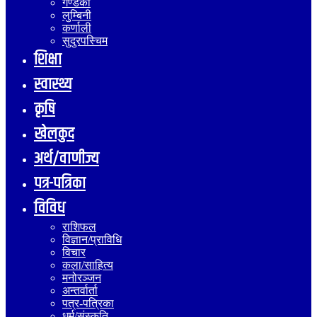
गण्डकी
लुम्बिनी
कर्णाली
सुदुरपस्चिम
शिक्षा
स्वास्थ्य
कृषि
खेलकुद
अर्थ/वाणीज्य
पत्र-पत्रिका
विविध
राशिफल
विज्ञान/प्राविधि
विचार
कला/साहित्य
मनोरञ्जन
अन्तर्वार्ता
पत्र-पत्रिका
धर्म/संस्कृति