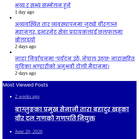
भव्य र सभ्य सम्मेलन हुने
1 day ago
अव्यवस्थित तार व्यवस्थापनमा जुट्यो वीरगञ्ज
महानगर, इन्टरनेट सेवा प्रदायकलाई छलफलमा
बोलाइयो
2 days ago
नाट्टा निर्वाचनमा ‘पर्यटन उठे, नेपाल उठ्छ’ नारासहित
युविका भण्डारीको अनुभवी टोली मैदानमा।
2 days ago
Most Viewed Posts
2 weeks ago
बाग्लुङका प्रमुख सेनानी तारा बहादुर खड्का
वीर दल गणको गणपति नियुक्त
June 20, 2026