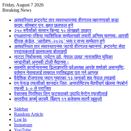
Friday, August 7 2026
Breaking News
अव्यवस्थित इन्टरनेट तार व्यवस्थापनमा वीरगञ्ज महानगरको कडा
कदम: सोमबार पुनः बृहत् छलफल हुने
२५० रुपैयाँको सामान किन्दा १० लाखको उपहार
एनआरएनए एसिया प्याशिफिक सम्मेलनको तयारी अन्तिम चरणमा- आरसी
दीपक कंडेल, ‘आरोहण–२०२६’ भव्य र सभ्य सम्मेलन हुने
अव्यवस्थित तार व्यवस्थापनमा जुट्यो वीरगञ्ज महानगर, इन्टरनेट सेवा
प्रदायकलाई छलफलमा बोलाइयो
नाट्टा निर्वाचनमा ‘पर्यटन उठे, नेपाल उठ्छ’ नारासहित युविका
भण्डारीको अनुभवी टोली मैदानमा।
सहमति कार्यान्वयनमा ढिलाइप्रति पूर्वअध्यक्ष आरके शर्माको असन्तुष्टि,
वर्तमान नेतृत्वलाई तत्काल प्रतिबद्धता पूरा गर्न आग्रह
वैदेशिक रोजगारमा ज्यान गुमाएका १३ जनाको शव नेपाल ल्याइयो
एन पेनाङ एफसीको शानदार जित, अन्तर्राष्ट्रिय मैत्रीपूर्ण खेलमा नेपबोर्न
एफसी ३–० ले पराजित
पेसएक्स प्रिमियर लिग फुटसलको उपाधि मेन्टेन एफसीलाई
सप्तरीमा कर्फ्यु कायमै, बिहान ११ बजेसम्म मात्रै खुकुलो
Sidebar
Random Article
Log In
Instagram
YouTube