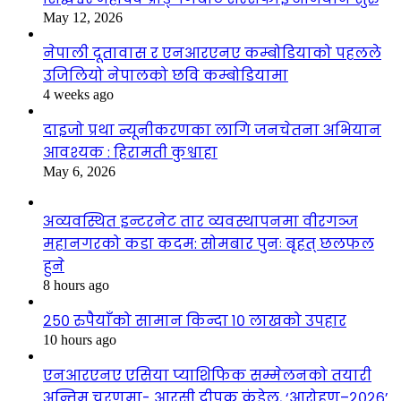
May 12, 2026
नेपाली दूतावास र एनआरएनए कम्बोडियाको पहलले
उजिलियो नेपालको छवि कम्बोडियामा
4 weeks ago
दाइजो प्रथा न्यूनीकरणका लागि जनचेतना अभियान
आवश्यक : हिरामती कुश्वाहा
May 6, 2026
अव्यवस्थित इन्टरनेट तार व्यवस्थापनमा वीरगञ्ज
महानगरको कडा कदम: सोमबार पुनः बृहत् छलफल
हुने
8 hours ago
२५० रुपैयाँको सामान किन्दा १० लाखको उपहार
10 hours ago
एनआरएनए एसिया प्याशिफिक सम्मेलनको तयारी
अन्तिम चरणमा- आरसी दीपक कंडेल, ‘आरोहण–२०२६’