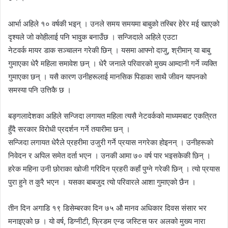
आर्भा
अहिले १० वर्षकी भइन् । उनले समय समयमा बाबुको तस्बिर हेरेर मई खाएको
दृश्यले जो कोहीलाई पनि भावुक बनाउँछ ।
सन्जिदाले
अहिले एउटा
नेटवर्क
मायर
डाक सञ्चालन गरेकी छिन् । यसमा आफ्नो दाजु, श्रीमान् या बाबु
गुमाएका धेरै महिला समावेश छन् । धेरै जनाले परिवारको मुख्य आम्दानी गर्ने व्यक्ति
गुमाएका छन् । यसै कारण उनीहरूलाई मानसिक
पिडाका
साथै जीवन यापनको
समस्या पनि उत्तिकै छ ।
बङ्गलादेशका अहिले
सन्जिदा
लगायत महिला त्यसै नेटवर्कको माध्यमबाट एकत्रित
हुँदै सरकार विरोधी प्रदर्शन गर्ने तयारीमा छन् ।
सन्जिदा
लगायत धेरैले प्रहरीमा उजुरी गर्ने प्रयास नगरेका होइनन् । उनीहरूको
निवेदन र अपिल समेत दर्ता भएन । उनकी आमा ७० वर्ष पार भइसकेकी छिन् ।
हरेक महिना उनी छोराका खोजी गरिदिन प्रहरी कहाँ पुग्ने गरेकी छिन् । त्यो प्रयास
पुरा हुने त कुरै भएन । यसका बाबजुद त्यो परिवारले आशा गुमाएको छैन ।
तीन दिन
अगाडि
१९ डिसेम्बरका दिन ७५ औ मानव अधिकार दिवस संसार भर
मनाइएको छ । यो वर्ष,
डिग्नीटी,
फ्रिडम एन्ड जस्टिस फर
अलको
मुख्य नारा