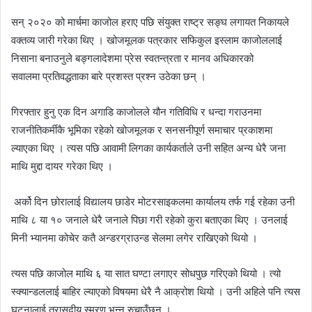
सन् २०२० को मार्चमा काजोल हराए पछि संयुक्त राष्ट्र सङ्घ लगायत निकायले
वक्तव्य जारी गरेका थिए । खोजमूलक पत्रकार
सफिकुल
इस्लाम काजोललाई
निसाना बनाउनुले बङ्गलादेशमा प्रेस स्वतन्त्रता र मानव अधिकारको
सवालमा
प्रतिवद्धताका
बारे प्रशस्त प्रश्न उठेका छन् ।
गिरफ्तार हुनु एक दिन
अगाडि
काजोलले यौन गतिविधि र धन्दा गराउनमा
राजनीतिकर्मीकै भूमिका रहेको खोजमूलक र सनसनीपूर्ण समाचार प्रकाशमा
ल्याएका थिए । त्यस पछि
आवामी
लिगका कार्यकर्ताले उनी सहित अन्य धेरै जना
माथि मुद्दा दायर गरेका थिए ।
अर्को दिन छोरालाई विद्यालय छाडेर मोटरसाइकलमा कार्यालय तर्फ गई रहेका उनी
माथि ८ या १० जनाले धेरै जनाले पिछा गरी रहेको कुरा बताएका थिए । उनलाई
मिनी भ्यानमा कोचेर कतै अन्डरग्राउन्ड सेलमा लगेर राखिएको थियो ।
त्यस पछि काजोल माथि ६ या सात घण्टा लगाएर सोधपुछ गरिएको थियो । त्यो
स्क्यान्डललाई बाहिर ल्याएको विषयमा धेरै नै आक्रोश थियो । उनी अहिले पनि त्यस
घटनालाई त्रासदीय स्मरण भन्न रुचाउँछन् ।