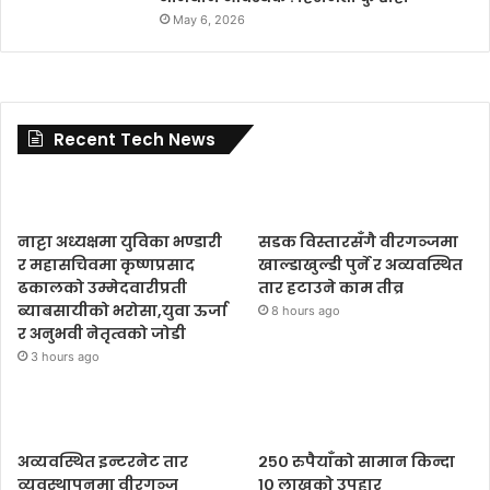
May 6, 2026
Recent Tech News
नाट्टा अध्यक्षमा युविका भण्डारी
सडक विस्तारसँगै वीरगञ्जमा
र महासचिवमा कृष्णप्रसाद
खाल्डाखुल्डी पुर्ने र अव्यवस्थित
ढकालको उम्मेदवारीप्रती
तार हटाउने काम तीव्र
ब्याबसायीको भरोसा,युवा ऊर्जा
8 hours ago
र अनुभवी नेतृत्वको जोडी
3 hours ago
अव्यवस्थित इन्टरनेट तार
२५० रुपैयाँको सामान किन्दा
व्यवस्थापनमा वीरगञ्ज
१० लाखको उपहार