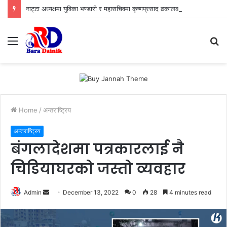
नाट्टा अध्यक्षमा युविका भण्डारी र महासचिवमा कृष्णप्रसाद ढकालको उम्मेदवारीप्रती ब्याबसायीको भरोसा,युवा ऊर्जा र अनुभवी नेतृत्वको जोडी
Menu
S
fo
Home
/
अन्तराष्ट्रिय
अन्तराष्ट्रिय
बंगलादेशमा पत्रकारलाई नै
चिडियाघरको जस्तो व्यवहार
Admin
S
December 13, 2022
0
28
4 minutes read
e
n