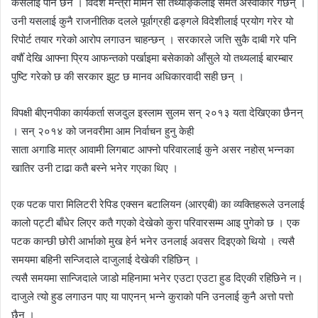
कसैलाई पनि छैन । विदेश मन्त्री
मामेन
सो तथ्याङ्कलाई समेत अस्वीकार गर्छन् ।
उनी यसलाई कुनै राजनीतिक दलले पूर्वाग्रही ढङ्गले विदेशीलाई प्रयोग गरेर यो
रिपोर्ट तयार गरेको आरोप लगाउन चाहन्छन् । सरकारले जत्ति सुकै दाबी गरे पनि
वर्षौँ देखि आफ्ना प्रिय आफन्तको पर्खाइमा बसेकाको आँसुले यो तथ्यलाई बारम्बार
पुष्टि गरेको छ की सरकार झुट छ मानव अधिकारवादी सही छन् ।
विपक्षी
बीएनपीका
कार्यकर्ता
सजदुल
इस्लाम
सुलम
सन् २०१३ यता देखिएका छैनन्
। सन् २०१४ को जनवरीमा आम निर्वाचन हुनु केही
साता
अगाडि
मात्र
आवामी
लिगबाट आफ्नो परिवारलाई कुने असर नहोस् भन्नका
खातिर उनी टाढा कतै बस्ने भनेर गएका थिए ।
एक पटक पारा मिलिटरी
रेपिड
एक्सन बटालियन
(आरएबी) का
व्यक्तिहरूले उनलाई
कालो पट्टी बाँधेर लिएर कतै गएको देखेको कुरा परिवारसम्म आइ पुगेको छ । एक
पटक कान्छी छोरी
आर्भाको
मुख हेर्न भनेर उनलाई अवसर दिइएको थियो । त्यसै
समयमा बहिनी
सन्जिदाले
दाजुलाई देखेकी रहिछिन् ।
त्यसै समयमा
सान्जिदाले
जाडो महिनामा भनेर एउटा एउटा
हुड
दिएकी
रहिछिने
न।
दाजुले त्यो
हुड
लगाउन पाए या पाएनन् भन्ने कुराको पनि उनलाई कुनै अत्तो पत्तो
छैन ।