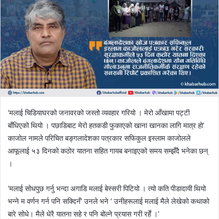
d
a
n
e
m
a
i
l
‘
मलाई चिडियाघरको जनावरको जस्तो व्यवहार गरियो । मेरो आँखामा पट्टी
बाँधिएको थियो । पछाडिबाट मेरो हतकडी फुकाएको खाना खानका लागि मात्र हो’
काजोल नामले परिचित बङ्गलादेशका पत्रकार
सफिकुल
इस्लाम काजोलले
आफूलाई ५३ दिनको कठोर यातना सहित गायब बनाइएको समय सम्झँदै भनेका छन्
।
‘मलाई सोधपुछ गर्नु भन्दा
अगाडि
मलाई बेस्सरी पिटियो । त्यो कति
पीडादायी
थियो
भन्ने म वर्णन गर्न पनि
सक्दिनँ’
उनले भने ‘ उनीहरूलाई मलाई मैले लेखेको कथाको
बारे सोधे। मैले धेरै यातना सहे र पनि बोल्ने प्रयास गरी रहेँ ।’