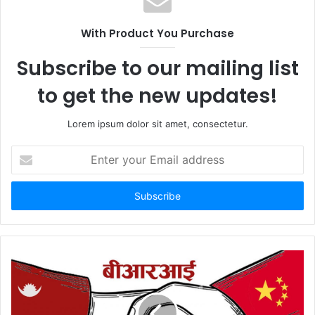
i
t
With Product You Purchase
e
Subscribe to our mailing list
to get the new updates!
Lorem ipsum dolor sit amet, consectetur.
E
n
t
e
r
y
o
u
r
E
m