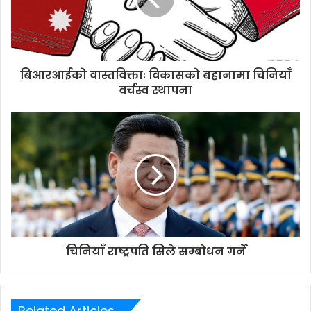
a
i
l
a
d
d
बिआरआईको वास्तविक्ताः विकासको बहानामा चिनियाँ
r
वर्चस्व स्थापना
e
s
s
चिनियाँ राष्ट्रपति सिले सम्बोधन गर्ने
Related Articles