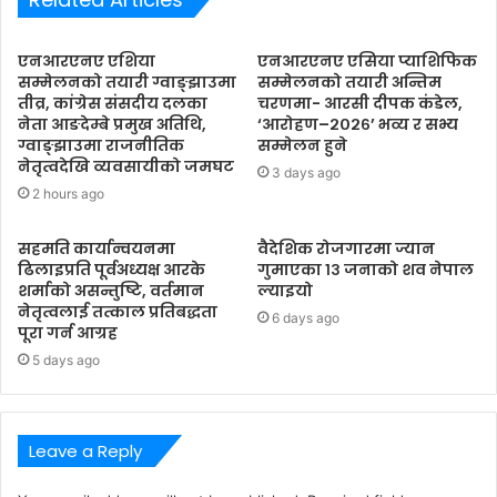
एनआरएनए एशिया
एनआरएनए एसिया प्याशिफिक
सम्मेलनको तयारी ग्वाङ्झाउमा
सम्मेलनको तयारी अन्तिम
तीव्र, कांग्रेस संसदीय दलका
चरणमा- आरसी दीपक कंडेल,
नेता आङदेम्बे प्रमुख अतिथि,
‘आरोहण–२०२६’ भव्य र सभ्य
ग्वाङ्झाउमा राजनीतिक
सम्मेलन हुने
नेतृत्वदेखि व्यवसायीको जमघट
3 days ago
2 hours ago
सहमति कार्यान्वयनमा
वैदेशिक रोजगारमा ज्यान
ढिलाइप्रति पूर्वअध्यक्ष आरके
गुमाएका १३ जनाको शव नेपाल
शर्माको असन्तुष्टि, वर्तमान
ल्याइयो
नेतृत्वलाई तत्काल प्रतिबद्धता
6 days ago
पूरा गर्न आग्रह
5 days ago
Leave a Reply