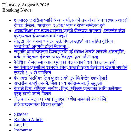
Thursday, August 6 2026
Breaking News
एनआरएनए एसिया प्याशिफिक सम्मेलनको तयारी अन्तिम चरणमा- आरसी
दीपक कंडेल, ‘आरोहण–२०२६’ भव्य र सभ्य सम्मेलन हुने
अव्यवस्थित तार व्यवस्थापनमा जुट्यो वीरगञ्ज महानगर, इन्टरनेट सेवा
प्रदायकलाई छलफलमा बोलाइयो
नाट्टा निर्वाचनमा ‘पर्यटन उठे, नेपाल उठ्छ’ नारासहित युविका
भण्डारीको अनुभवी टोली मैदानमा।
सहमति कार्यान्वयनमा ढिलाइप्रति पूर्वअध्यक्ष आरके शर्माको असन्तुष्टि,
वर्तमान नेतृत्वलाई तत्काल प्रतिबद्धता पूरा गर्न आग्रह
वैदेशिक रोजगारमा ज्यान गुमाएका १३ जनाको शव नेपाल ल्याइयो
एन पेनाङ एफसीको शानदार जित, अन्तर्राष्ट्रिय मैत्रीपूर्ण खेलमा नेपबोर्न
एफसी ३–० ले पराजित
पेसएक्स प्रिमियर लिग फुटसलको उपाधि मेन्टेन एफसीलाई
सप्तरीमा कर्फ्यु कायमै, बिहान ११ बजेसम्म मात्रै खुकुलो
बाराले दियो राष्ट्रिय सन्देश : हिन्दु–मुस्लिम एकताका लागि कलैयामा
बृहत् र्‍याली फोटो फिचर
गोलबजार घटनामा ज्यान गुमाएका गणेश यादवको शव भोलि
हेलिकप्टरमार्फत सिरहा ल्याइने
Sidebar
Random Article
Log In
Instagram