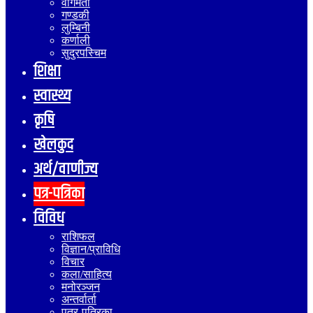
वागमती
गण्डकी
लुम्बिनी
कर्णाली
सुदुरपस्चिम
शिक्षा
स्वास्थ्य
कृषि
खेलकुद
अर्थ/वाणीज्य
पत्र-पत्रिका
विविध
राशिफल
विज्ञान/प्राविधि
विचार
कला/साहित्य
मनोरञ्जन
अन्तर्वार्ता
पत्र-पत्रिका