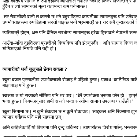
अझ कतिपय सामान त रुपडिहाका व्यापारीले नेपालगन्जबाट किनेर लैजान्छन् र फेरि
हुँदैन र त्यो सामानको मूल्य यताभन्दा कम पर्नजान्छ।
‘तर नेपालीको बानी त कस्तो छ भने बहुराष्ट्रिय कम्पनीका सामानहरू पनि उतैबाट
उपभोक्ताहरूमा रुपडिहामा सस्तो पाइन्छ भन्ने भ्रममात्रै छ। तर सबै कुराहरूको 
त्यतिमात्रै होइन, अरु पनि दैनिक उपभोग्य सामानहरू हरेक हिसावले नेपालमै सस
आउँदा-जाँदा दुइतिरका प्रहरीको किचकिच पनि झेल्नुपर्दैन। अनि सामान किन्न जाने 
भोगिआएको नियति पनि यही हो।
व्यापारीको धर्ना जुलुसले छेक्न सक्ला ?
खुला बजार प्रणालीमा उपभोक्ताको रोजाइ नै पहिलो हुन्छ। एकाध ‘कार्टेलिङ मा
बाझाबाझ पनि हुन्छ।
खासमा त यो राज्यको नीतिमा पनि भर पर्छ। ‘धेरै उपभोक्ता भ्रममा परेर हो। हाम्रो
भन्दा हुन्छ। नियमअनुसार हामी सस्तो भन्दा सस्तोमा सामान उपलब्ध गराउँछौं।’
खुला सिमाना छ। न कुनै छेकवार छ न कुनै रोकावट। साइकल अनि रिक्सामा झुन्ड्य
व्यापार गर्नेहरू पनि यही सहरमा छन्।
अनि कहिलेकाहिँ यो विषयमा पनि द्वन्द्व चर्किन्छ। व्यापारीहरू विरोध गर्छन्, भन्स