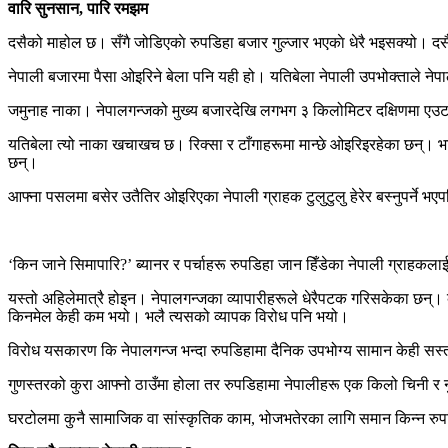
वारि सुनसान, पारि रमझम
दसैको माहोल छ। सँगै जोडिएकाे रुपडिहा बजार गुल्जार भएकाे धेरै भइसक्यो। दस
नेपाली बजारमा पैसा ओइरिने बेला पनि यही हो। यतिबेला नेपाली उपभोक्ताले नेपाल
जमुनाह नाका। नेपालगन्जको मुख्य बजारदेखि लगभग ३ किलोमिटर दक्षिणमा एउट
यतिबेला त्यो नाका खचाखच छ। रिक्सा र टाँगाहरूमा मान्छे ओइरिइरहेका छन्। भा
छन्।
आफ्ना पसलमा बसेर उतैतिर ओइरिएका नेपाली ग्राहक टुलुटुलु हेरेर बस्नुपर्ने भएप
‘किन जाने सिमापारि?’ ब्यानर र पर्चाहरू रुपडिहा जान हिँडेका नेपाली ग्राहकलाई
यस्तो अहिलेमात्रै होइन। नेपालगन्जका व्यापारीहरूले धेरैपटक गरिसकेका छन्। क
किनमेल केही कम भयो। भलै त्यसको व्यापक विरोध पनि भयो।
विरोध यसकारण कि नेपालगन्ज भन्दा रुपडिहामा दैनिक उपभोग्य सामान केही सस्
गुणस्तरको कुरा आफ्नो ठाउँमा होला तर रुपडिहामा नेपालीहरू एक किलो चिनी र 
घरटोलमा कुनै सामाजिक वा सांस्कृतिक काम, भोजभतेरका लागि समान किन्न रुपडिह