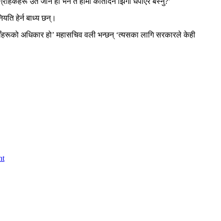
राहकहरू उतै जाने हो भने त हामी कतिदिन झिंगा धपाएर बस्नु?’
ियति हेर्न बाध्य छन्।
रा उहाँहरूको अधिकार हो’ महासचिव वली भन्छन् ‘त्यसका लागि सरकारले केही
nt