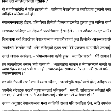
किन उतै जान्छन् नेपाली ग्राहक ?
यो त पहिलादेखि नै चलिआएको हो। कतिपय नेपालीका त रुपडिहामा पुस्तैनी पसल
वर्षौंदेखि चलिआएको हो।
नेपालगन्जमात्रै होइन, वरिपरिका छिमेकी जिल्लाबाटसमेत हुलका हुल मानिस रुपड
भारतबाट फर्किएर आउनेहरूले घरपरिवारलाई चाहिने सामान उतैबाट ल्याएर आउँछन्।
सिमानामा धर्ना दिइरहेका नेपालगन्जका ब्यापारीहरूको हुल छिचोलेर आफन्तहरूसँग 
‘स्वदेशमै किनमेल गरौं’ भनेर लेखिएको एउटा पर्चा दिँदै एकजना व्यापारीले उनला
उनले जवाफ फर्काइन्, – ‘नेपालगन्जमा महंगो हुन्छ। यतातिर सस्तो। धेरै सामान 
तर व्यापारीहरू भन्छन् ‘त्यो गलत हो। भ्याटबाहेक सामान त नेपालगन्जमै सस्तो पर
व्यापारीहरू भन्छन् ‘त्यो गलत हो। भ्याटबाहेक सामान त नेपालगन्जमै सस्तो पर्छ। अ
भराउनसक्छन्।’
तर पनि नेपाली उपभोक्ता विश्वास गर्दैनन्। जस्तोसुकै गाह्रोसारो होस् उनीहरू उ
‘हामीले धेरैपटक प्रहरी प्रशासनलाई भनिसक्यौं। मन्त्री, सांसदहरू सबैलाई भनिस
भन्छन् ‘यो धर्ना भन्दा पनि उपभोक्तालाई सचेत बनाउने अभियान हो।’
उनका अनुसार नेपालगन्जमा भन्दा त्यत्तिधेरै सस्तो पनि रुपडिहा छैन, जति उपभो