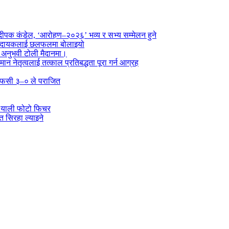
पक कंडेल, ‘आरोहण–२०२६’ भव्य र सभ्य सम्मेलन हुने
ा प्रदायकलाई छलफलमा बोलाइयो
ो अनुभवी टोली मैदानमा।
तमान नेतृत्वलाई तत्काल प्रतिबद्धता पूरा गर्न आग्रह
्न एफसी ३–० ले पराजित
 र्‍याली फोटो फिचर
 सिरहा ल्याइने