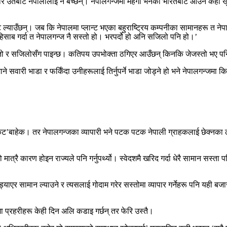
 उतैबाट नेपालीलाई नै बेच्छन्। नेपालगन्जमा महंगो भनेको भारतबाट आउने केही खुद
 ल्याउँछन्। जब कि नेपालमा प्लान्ट भएका बहुराष्ट्रिय कम्पनीका सामानहरू त नेप
हिसाब गर्दा त नेपालगन्ज नै सस्तो हो। भरपर्दो हो अनि सजिलो पनि हो।’
्तो र सजिलोसँग पाइन्छ। कतिपय उपभोक्ता ठगिएर आउँछन् किनकि जेजस्तो भए पनि त्य
सवारी भाडा र फर्किँदा उनीहरूलाई तिर्नुपर्ने भाडा जोड्ने हो भने नेपालगन्जमा किन
र्केट’बाहेक। तर नेपालगन्जका व्यापारी भने पटक पटक नेपाली ग्राहकलाई छेक्नका 
 मात्रै कारण होइन राज्यले पनि गर्नुपर्थ्यो। स्वेदशमै खरिद गर्दा धेरै सामान सस्त
ाएर सामान ल्याउने र त्यसलाई गोदाम गरेर सस्तोमा व्यापार गर्नेहरू पनि यही बजा
ारमा प्रहरीहरू केही दिन अलि कडाइ गर्छन् तर फेरि उस्तै।