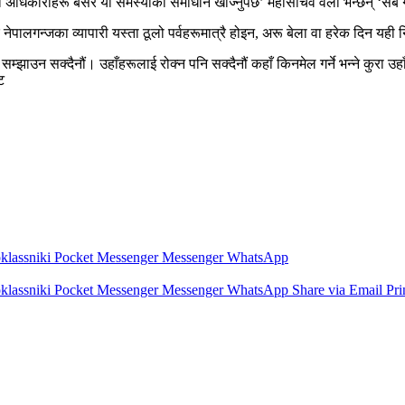
 अधिकारीहरू बसेर यो समस्याको समाधान खोज्नुपर्छ’ महासचिव वली भन्छन् ‘सबै ग्
नेपालगन्जका व्यापारी यस्ता ठूलो पर्वहरूमात्रै होइन, अरू बेला वा हरेक दिन यही न
ई सम्झाउन सक्दैनौं। उहाँहरूलाई रोक्न पनि सक्दैनौं कहाँ किनमेल गर्ने भन्ने कु
ट
lassniki
Pocket
Messenger
Messenger
WhatsApp
lassniki
Pocket
Messenger
Messenger
WhatsApp
Share via Email
Pri