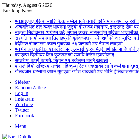
Thursday, August 6 2026
Breaking News
एनआरएनए एसिया प्याशिफिक सम्मेलनको तयारी अन्तिम चरणमा- आरसी दी
अव्यवस्थित तार व्यवस्थापनमा जुट्यो वीरगञ्ज महानगर, इन्टरनेट सेव
नाट्टा निर्वाचनमा ‘पर्यटन उठे, नेपाल उठ्छ’ नारासहित युविका भण्डारीक
सहमति कार्यान्वयनमा ढिलाइप्रति पूर्वअध्यक्ष आरके शर्माको असन्तुष्टि, वर्
वैदेशिक रोजगारमा ज्यान गुमाएका १३ जनाको शव नेपाल ल्याइयो
एन पेनाङ एफसीको शानदार जित, अन्तर्राष्ट्रिय मैत्रीपूर्ण खेलमा नेपबोर
पेसएक्स प्रिमियर लिग फुटसलको उपाधि मेन्टेन एफसीलाई
सप्तरीमा कर्फ्यु कायमै, बिहान ११ बजेसम्म मात्रै खुकुलो
बाराले दियो राष्ट्रिय सन्देश : हिन्दु–मुस्लिम एकताका लागि कलैयामा बृहत्
गोलबजार घटनामा ज्यान गुमाएका गणेश यादवको शव भोलि हेलिकप्टरमार्फत
Sidebar
Random Article
Log In
Instagram
YouTube
Twitter
Facebook
Menu