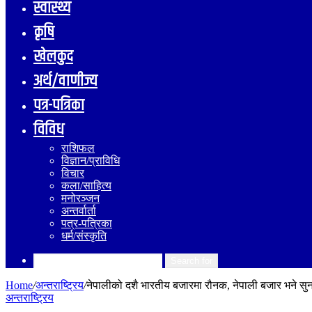
स्वास्थ्य
कृषि
खेलकुद
अर्थ/वाणीज्य
पत्र-पत्रिका
विविध
राशिफल
विज्ञान/प्राविधि
विचार
कला/साहित्य
मनोरञ्जन
अन्तर्वार्ता
पत्र-पत्रिका
धर्म/संस्कृति
Search for
Home
/
अन्तराष्ट्रिय
/
नेपालीको दशै भारतीय बजारमा रौनक, नेपाली बजार भने स
अन्तराष्ट्रिय