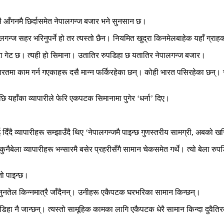
ै आँगनमै छिर्दासमेत नेपालगन्ज बजार भने सुनसान छ।
गन्ज सहर भरिनुपर्ने हो तर त्यस्तो छैन। नियमित खुद्रा किनमेलबाहेक यहाँ ग्राह
ा गेट छ। त्यही हो सिमाना। उतातिर रुपडिहा छ यतातिर नेपालगन्ज बजार।
रतमा काम गर्न गएकाहरू दसै मान्न फर्किरहेका छन्। कोही भारत पसिरहेका छन्। र,
छि यहाँका व्यापारीले फेरि एकपटक सिमानामा पुगेर ‘धर्ना’ दिए।
 दिँदै व्यापारीहरू सम्झाउँदै थिए ‘नेपालगन्जमै पाइन्छ गुणस्तरीय सामग्री, अबको 
ुनैबेला व्यापारीहरू भन्सारमै बसेर प्रहरीसँगै सामान चेकसमेत गर्थे। त्यो बेल
तो पाइन्छ।
नुनतेल किन्नमात्रै जाँदैनन्। उनीहरू एकैपटक घरभरिका सामान किन्छन्।
ा नै जान्छन्। त्यस्तो सामूहिक कामका लागि एकैपटक धेरै सामान किन्दा दुवैतिरक