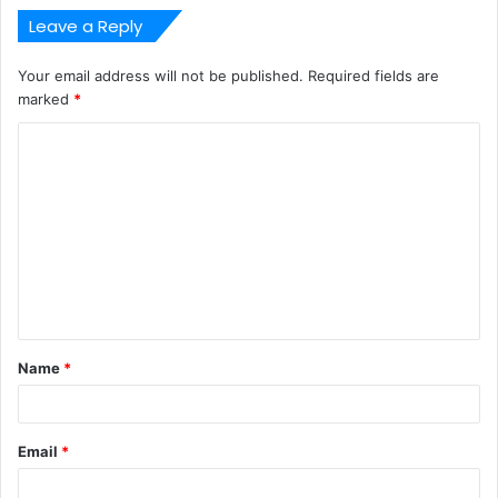
Leave a Reply
Your email address will not be published.
Required fields are
marked
*
C
o
m
m
e
n
t
Name
*
*
Email
*