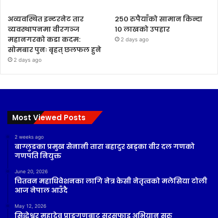
अव्यवस्थित इन्टरनेट तार
२५० रुपैयाँको सामान किन्दा
व्यवस्थापनमा वीरगञ्ज
१० लाखको उपहार
महानगरको कडा कदम:
2 days ago
सोमबार पुनः बृहत् छलफल हुने
2 days ago
Most Viewed Posts
2 weeks ago
बाग्लुङका प्रमुख सेनानी तारा बहादुर खड्का वीर दल गणको
गणपति नियुक्त
June 20, 2026
चितवन महाधिवेशनका लागि नेत्र केसी नेतृत्वको मलेसिया टोली
आज नेपाल आउँदै
May 12, 2026
सिद्धेश्वर महादेव प्राङ्गणबाट सरसफाइ अभियान सुरु