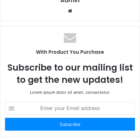
Admin
W
e
b
s
i
t
With Product You Purchase
e
Subscribe to our mailing list
to get the new updates!
Lorem ipsum dolor sit amet, consectetur.
E
n
t
e
r
y