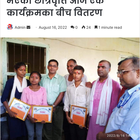
भएको छात्रवृत्ति आज एक
कार्यक्रमका बीच वितरण
Admin
S
August 16, 2022
0
24
1 minute read
e
n
d
a
n
e
m
a
i
l