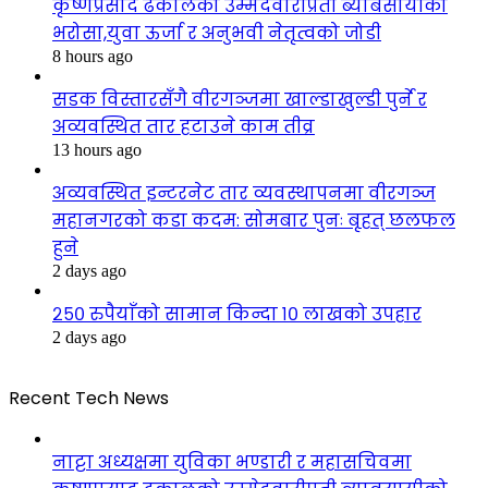
कृष्णप्रसाद ढकालको उम्मेदवारीप्रती ब्याबसायीको
भरोसा,युवा ऊर्जा र अनुभवी नेतृत्वको जोडी
8 hours ago
सडक विस्तारसँगै वीरगञ्जमा खाल्डाखुल्डी पुर्ने र
अव्यवस्थित तार हटाउने काम तीव्र
13 hours ago
अव्यवस्थित इन्टरनेट तार व्यवस्थापनमा वीरगञ्ज
महानगरको कडा कदम: सोमबार पुनः बृहत् छलफल
हुने
2 days ago
२५० रुपैयाँको सामान किन्दा १० लाखको उपहार
2 days ago
Recent Tech News
नाट्टा अध्यक्षमा युविका भण्डारी र महासचिवमा