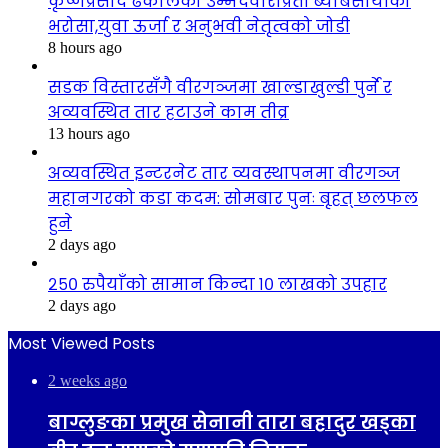
कृष्णप्रसाद ढकालको उम्मेदवारीप्रती ब्याबसायीको
भरोसा,युवा ऊर्जा र अनुभवी नेतृत्वको जोडी
8 hours ago
सडक विस्तारसँगै वीरगञ्जमा खाल्डाखुल्डी पुर्ने र
अव्यवस्थित तार हटाउने काम तीव्र
13 hours ago
अव्यवस्थित इन्टरनेट तार व्यवस्थापनमा वीरगञ्ज
महानगरको कडा कदम: सोमबार पुनः बृहत् छलफल
हुने
2 days ago
२५० रुपैयाँको सामान किन्दा १० लाखको उपहार
2 days ago
Most Viewed Posts
2 weeks ago
बाग्लुङका प्रमुख सेनानी तारा बहादुर खड्का