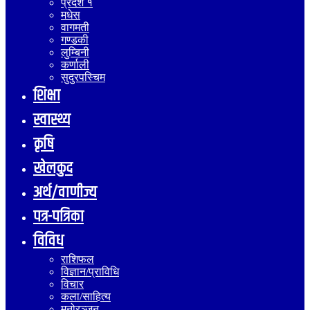
प्रदेश १
मधेस
वागमती
गण्डकी
लुम्बिनी
कर्णाली
सुदुरपस्चिम
शिक्षा
स्वास्थ्य
कृषि
खेलकुद
अर्थ/वाणीज्य
पत्र-पत्रिका
विविध
राशिफल
विज्ञान/प्राविधि
विचार
कला/साहित्य
मनोरञ्जन