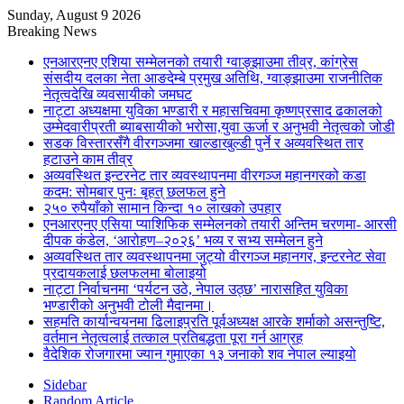
Sunday, August 9 2026
Breaking News
एनआरएनए एशिया सम्मेलनको तयारी ग्वाङ्झाउमा तीव्र, कांग्रेस
संसदीय दलका नेता आङदेम्बे प्रमुख अतिथि, ग्वाङ्झाउमा राजनीतिक
नेतृत्वदेखि व्यवसायीको जमघट
नाट्टा अध्यक्षमा युविका भण्डारी र महासचिवमा कृष्णप्रसाद ढकालको
उम्मेदवारीप्रती ब्याबसायीको भरोसा,युवा ऊर्जा र अनुभवी नेतृत्वको जोडी
सडक विस्तारसँगै वीरगञ्जमा खाल्डाखुल्डी पुर्ने र अव्यवस्थित तार
हटाउने काम तीव्र
अव्यवस्थित इन्टरनेट तार व्यवस्थापनमा वीरगञ्ज महानगरको कडा
कदम: सोमबार पुनः बृहत् छलफल हुने
२५० रुपैयाँको सामान किन्दा १० लाखको उपहार
एनआरएनए एसिया प्याशिफिक सम्मेलनको तयारी अन्तिम चरणमा- आरसी
दीपक कंडेल, ‘आरोहण–२०२६’ भव्य र सभ्य सम्मेलन हुने
अव्यवस्थित तार व्यवस्थापनमा जुट्यो वीरगञ्ज महानगर, इन्टरनेट सेवा
प्रदायकलाई छलफलमा बोलाइयो
नाट्टा निर्वाचनमा ‘पर्यटन उठे, नेपाल उठ्छ’ नारासहित युविका
भण्डारीको अनुभवी टोली मैदानमा।
सहमति कार्यान्वयनमा ढिलाइप्रति पूर्वअध्यक्ष आरके शर्माको असन्तुष्टि,
वर्तमान नेतृत्वलाई तत्काल प्रतिबद्धता पूरा गर्न आग्रह
वैदेशिक रोजगारमा ज्यान गुमाएका १३ जनाको शव नेपाल ल्याइयो
Sidebar
Random Article