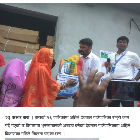
e
n
d
a
n
e
m
a
i
l
२३ असार बारा ।
बाराको १६ पालिकामा अहिले देवताल गाउँपालिका राम्रो काम
गर्दै गएको छ विगतममा भ्रष्टाचारको अखडा बनेका देवताल गाउँपालिकामा अहिले
विकासका गतिले तिव्रता पाएका छन ।