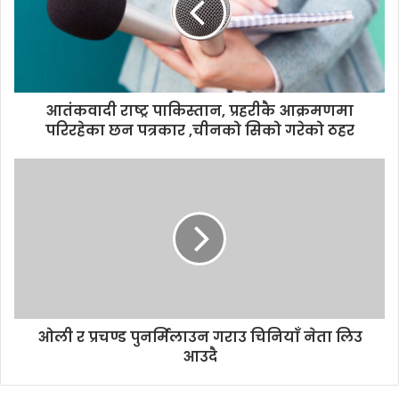
a
i
l
a
d
d
आतंकवादी राष्ट्र पाकिस्तान, प्रहरीकै आक्रमणमा
r
परिरहेका छन पत्रकार ,चीनको सिको गरेको ठहर
e
s
s
ओली र प्रचण्ड पुनर्मिलाउन गराउ चिनियाँ नेता लिउ
आउदै