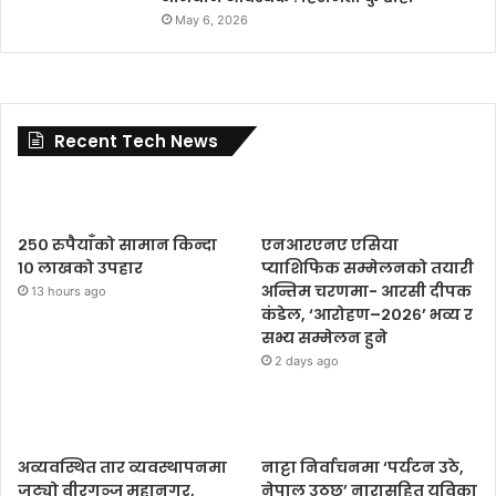
May 6, 2026
Recent Tech News
२५० रुपैयाँको सामान किन्दा
एनआरएनए एसिया
१० लाखको उपहार
प्याशिफिक सम्मेलनको तयारी
अन्तिम चरणमा- आरसी दीपक
13 hours ago
कंडेल, ‘आरोहण–२०२६’ भव्य र
सभ्य सम्मेलन हुने
2 days ago
अव्यवस्थित तार व्यवस्थापनमा
नाट्टा निर्वाचनमा ‘पर्यटन उठे,
जुट्यो वीरगञ्ज महानगर,
नेपाल उठ्छ’ नारासहित युविका