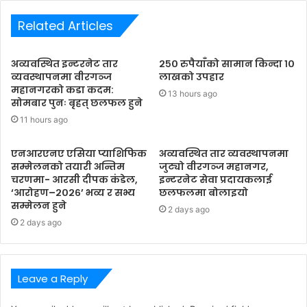
Related Articles
अव्यवस्थित इन्टरनेट तार
२५० रुपैयाँको सामान किन्दा १०
व्यवस्थापनमा वीरगञ्ज
लाखको उपहार
महानगरको कडा कदम:
13 hours ago
सोमबार पुनः बृहत् छलफल हुने
11 hours ago
एनआरएनए एसिया प्याशिफिक
अव्यवस्थित तार व्यवस्थापनमा
सम्मेलनको तयारी अन्तिम
जुट्यो वीरगञ्ज महानगर,
चरणमा- आरसी दीपक कंडेल,
इन्टरनेट सेवा प्रदायकलाई
‘आरोहण–२०२६’ भव्य र सभ्य
छलफलमा बोलाइयो
सम्मेलन हुने
2 days ago
2 days ago
Leave a Reply