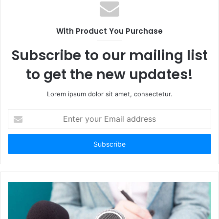
s
i
t
With Product You Purchase
e
Subscribe to our mailing list
to get the new updates!
Lorem ipsum dolor sit amet, consectetur.
E
n
t
e
r
y
o
u
r
E
m