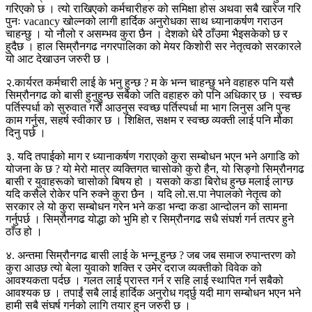
गरिएको छ । त्यो राखिएको कर्मचारीहरु को समिक्षा होस अथवा सबै खारेज गरि
पुनः vacancy खोल्नको लागी हार्दिक अनुरोधका साथ ध्यानाकर्षण गराउन
चाहन्छु । यो नौलो र असम्भव कुरा छैन । देशको धेरै ठाँउमा भैइसकेको छ र
हुदैछ । हाल सिम्रौनगढ नगरपालिका को मेयर किशोरी सर नेतृत्वको सरकारले
यो आट देखाउन जरुरी छ ।
२.कार्यरत कर्मचारी लाई के भनु हुन्छ ? म के भन्न चाहन्छु भने वहाहरु पनि यसै
सिम्रौनगढ को बासी हुनुहुन्छ सबैको जति वहाहरु को पनि अधिकार् छ । स्वच्छ
पर्तिस्पर्धा को सुरुवात गरौं आउनुस स्वच्छ पर्तिस्पर्धा मा भाग लिनुस अनि पुन्ह
काम गर्नुस, सहर्ष स्वीकार छ । शिक्षित, सक्षम र स्वच्छ व्यक्ती लाई पनि मौका
दिनु पर्छ ।
३. यदि तपाईको माग र ध्यानाकर्षण गराएको कुरा सम्बोधन भएन भने अगाडि को
योजना के छ ? यो मेरो मात्र व्यक्तिगत चासोको कुरो हैन, यो सिङ्गो सिम्रौनगढ
बासी र युवाहरूको चासोको बिषय हो । यसको कडा बिरोध हुन्छ मलाई लाग्छ
यदि कसैले रोकेर पनि रुक्ने कुरा छैन । यदि लो.स.पा नेपालको नेतृत्व को
सरकार ले यो कुरा सम्बोधन गरेन भने कडा भन्दा कडा आन्दोलन को सामना
गर्नुपर्छ । सिम्रौनगढ योद्धा को भुमि हो र सिम्रौनगढ सधै संघर्श गर्न तत्पर हुने
ठाँउ हो ।
४. अन्तमा सिम्रौनगढ बासी लाई के भन्नू हुन्छ ? जब जब समाज रुपान्तरण को
कुरा आउछ त्यो बेला युवाको शक्ति र उमेर दराज व्यक्तीको विवेक को
आवश्यकता पर्दछ । गलत लाई प्रास्त गर्न र सहि लाई स्थापित गर्न सबैको
आवश्यक छ । तपाईं सबै लाई हार्दिक अनुरोध गर्द्छु यदी माग सम्बोधन भएन भने
हामी सबै संघर्ष गर्नको लागि तयार हुन जरुरी छ ।