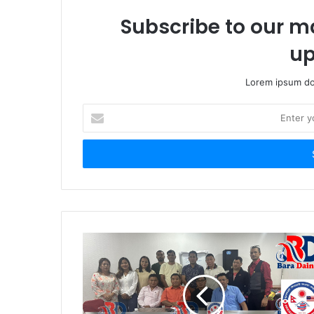
Subscribe to our ma
up
Lorem ipsum dol
E
n
t
e
r
y
o
u
r
E
m
a
i
l