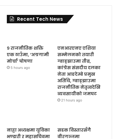
Recent Tech News
९ राजनीतिक शक्ति
एनआरएनए एशिया
एक ठाउँमा, ‘अग्रगामी
सम्मेलनको तयारी
मोर्चा’ घोषणा
ग्वाङ्झाउमा तीव्र,
कांग्रेस संसदीय दलका
5 hours ago
नेता आङदेम्बे प्रमुख
अतिथि, ग्वाङ्झाउमा
राजनीतिक नेतृत्वदेखि
व्यवसायीको जमघट
21 hours ago
नाट्टा अध्यक्षमा युविका
सडक विस्तारसँगै
भण्डारी र महासचिवमा
वीरगञ्जमा