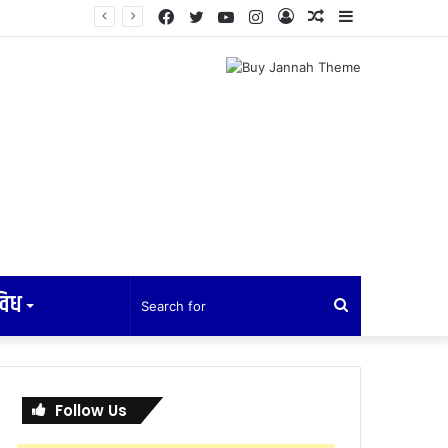
Facebook
Twitter
YouTube
Instagram
Log
Random
Sidebar
In
Article
विध
Search
for
Follow Us