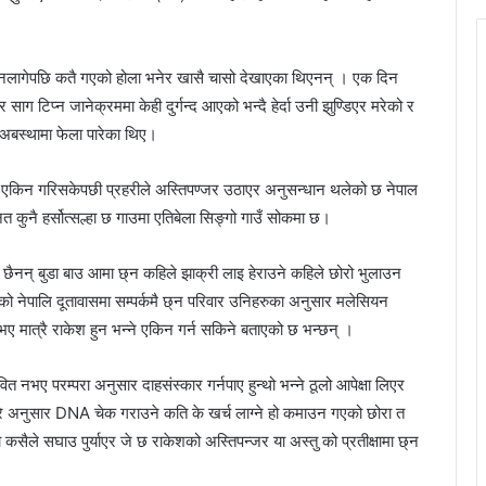
ो नलागेपछि कतै गएको होला भनेर खासै चासो देखाएका थिएनन् । एक दिन
साग टिप्न जानेक्रममा केही दुर्गन्द आएको भन्दै हेर्दा उनी झुण्डिएर मरेको र
 अबस्थामा फेला पारेका थिए।
ो एकिन गरिसकेपछी प्रहरीले अस्तिपण्जर उठाएर अनुसन्धान थलेको छ नेपाल
त कुनै हर्सोत्सल्हा छ गाउमा एतिबेला सिङ्गो गाउँ सोकमा छ।
ी छैनन् बुडा बाउ आमा छ्न कहिले झाक्री लाइ हेराउने कहिले छोरो भुलाउन
हेको नेपालि दूतावासमा सम्पर्कमै छ्न परिवार उनिहरुका अनुसार मलेसियन
ए मात्रै राकेश हुन भन्ने एकिन गर्न सकिने बताएको छ भन्छन् ।
ित नभए परम्परा अनुसार दाहसंस्कार गर्नपाए हुन्थो भन्ने ठूलो आपेक्षा लिएर
गरे अनुसार DNA चेक गराउने कति के खर्च लाग्ने हो कमाउन गएको छोरा त
मा कसैले सघाउ पुर्याएर जे छ राकेशको अस्तिपन्जर या अस्तु को प्रतीक्षामा छ्न