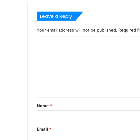
Leave a Reply
Your email address will not be published.
Required f
C
o
m
m
e
n
t
Name
*
*
Email
*