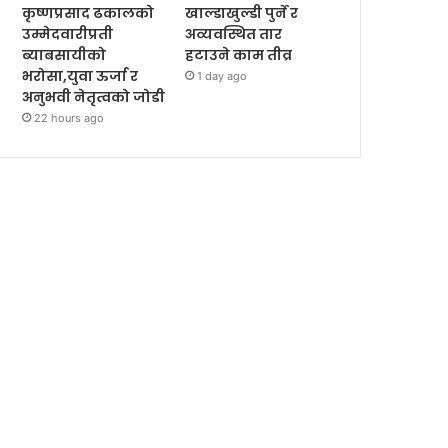
कृष्णप्रसाद ढकालको
खाल्डाखुल्डी पुर्ने र
उम्मेदवारीप्रती
अव्यवस्थित तार
ब्याबसायीको
हटाउने काम तीव्र
भरोसा,युवा ऊर्जा र
1 day ago
अनुभवी नेतृत्वको जोडी
22 hours ago