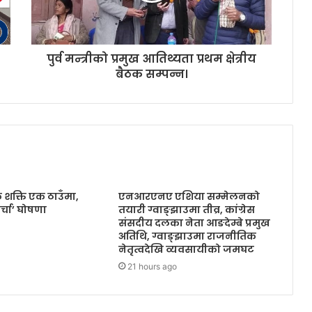
पुर्व मन्त्रीको प्रमुख आतिथ्यता प्रथम क्षेत्रीय
बैठक सम्पन्न।
शक्ति एक ठाउँमा,
एनआरएनए एशिया सम्मेलनको
र्चा’ घोषणा
तयारी ग्वाङ्झाउमा तीव्र, कांग्रेस
संसदीय दलका नेता आङदेम्बे प्रमुख
अतिथि, ग्वाङ्झाउमा राजनीतिक
नेतृत्वदेखि व्यवसायीको जमघट
21 hours ago