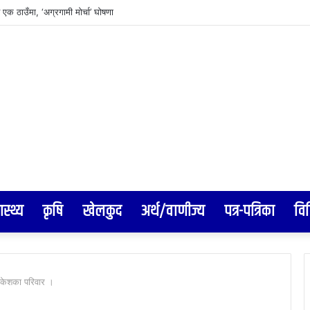
एक ठाउँमा, ‘अग्रगामी मोर्चा’ घोषणा
ास्थ्य
कृषि
खेलकुद
अर्थ/वाणीज्य
पत्र-पत्रिका
वि
राकेशका परिवार ।