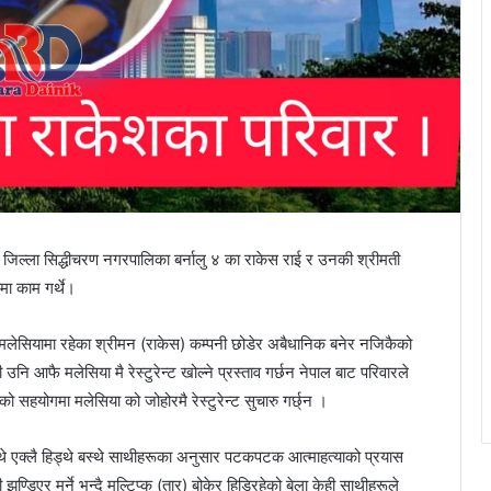
िल्ला सिद्धीचरण नगरपालिका बर्नालु ४ का राकेस राई र उनकी श्रीमती
मा काम गर्थे।
मलेसियामा रहेका श्रीमन (राकेस) कम्पनी छोडेर अबैधानिक बनेर नजिकैको
 उनि आफै मलेसिया मै रेस्टुरेन्ट खोल्ने प्रस्ताव गर्छन नेपाल बाट परिवारले
को सहयोगमा मलेसिया को जोहोरमै रेस्टुरेन्ट सुचारु गर्छ्न ।
खिन्थे एक्लै हिड्थे बस्थे साथीहरूका अनुसार पटकपटक आत्माहत्याको प्रयास
ुण्डिएर मर्ने भन्दै मल्टिप्क (तार) बोकेर हिडिरहेको बेला केही साथीहरूले