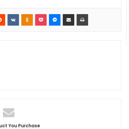
Reddit
VKontakte
Odnoklassniki
Pocket
Messenger
Share via Email
Print
uct You Purchase