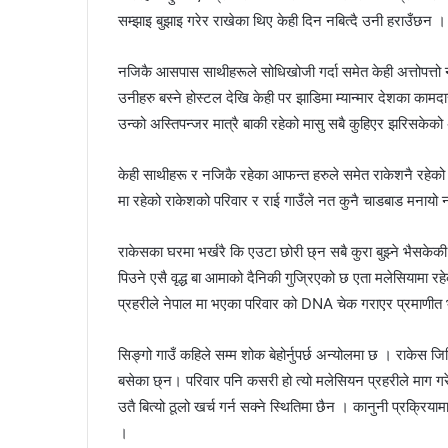
सम्झाइ बुझाइ गरेर राखेका थिए केही दिन नबित्दै उनी हराउँछन ।
नजिकै आसपास साथीहरूले सोधिखोजी गर्दा समेत केही अत्तोपत्त
उनीहरु बस्ने होस्टल देखि केही पर झाडिमा म्यान्मार देशका कामदार 
उन्को अस्तिपन्जर मात्रै बाकी रहेको मासु सबै कुहिएर झरिसकेको
केही साथीहरू र नजिकै रहेका आफन्त हरुले समेत राकेशनै रहेक
मा रहेको राकेशको परिवार र राई गाउँले नत कुनै चाडबाड मनायो न
राकेसका घरमा भर्खरै कि एउटा छोरी छ्न सबै कुरा बुझ्ने भैसकेक
पिउने एसै वृद्ध बा आमाको दैनिकी गुज्रिएको छ एता मलेसियामा र
प्रहरीले नेपाल मा भएका परिवार को DNA चेक गराएर प्रमाणीत भ
सिङ्गो गाउँ कहिले सम्म शोक बेहोर्नुपर्छ अन्योलमा छ । राकेस जिव
बसेका छ्न। परिवार पनि कसरी हो त्यो मलेसियन प्रहरीले माग 
उतै बित्यो ठूलो खर्च गर्न सक्ने स्थितिमा छैन । कानुनी प्रक्रिया
।