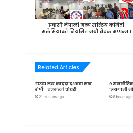
a
d
d
r
प्रवासी नेपाली मञ्च रास्ट्रिय कमिटी
e
मलेसियाको नियमित नबौ बैठक सप्पन्न ।
s
s
Related Articles
‘एउटा रुख काट्दा दशवटा रुख
९ राजनीतिक 
रोपौँ’ : वनमन्त्री चौधरी
‘अग्रगामी मो
21 minutes ago
5 hours ago