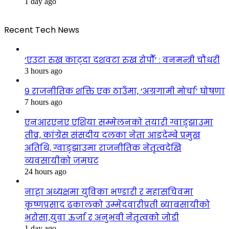
1 day ago
Recent Tech News
‘एउटा रुख काट्दा दशवटा रुख रोपौँ’ : वनमन्त्री चौधरी
3 hours ago
९ राजनीतिक शक्ति एक ठाउँमा, ‘अग्रगामी मोर्चा’ घोषणा
7 hours ago
एनआरएनए एशिया सम्मेलनको तयारी ग्वाङ्झाउमा
तीव्र, कांग्रेस संसदीय दलका नेता आङदेम्बे प्रमुख
अतिथि, ग्वाङ्झाउमा राजनीतिक नेतृत्वदेखि
व्यवसायीको जमघट
24 hours ago
नाट्टा अध्यक्षमा युविका भण्डारी र महासचिवमा
कृष्णप्रसाद ढकालको उम्मेदवारीप्रती ब्याबसायीको
भरोसा,युवा ऊर्जा र अनुभवी नेतृत्वको जोडी
1 day ago