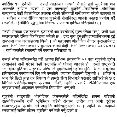
कार्तिक ११ एजेन्सी___
रुसले आइतबार आफ्नो सेनाले पूर्वी युक्रेनमा थप
अग्रगति हासिल गरेको र एक महत्त्वपूर्ण युक्रेनी–नियन्त्रित औद्योगिक
केन्द्रबाट केही किलोमिटर उत्तरमा रहेको सीमावर्ती गाउँ कब्जा गरेको बताएको छ
। थकित र कम सैनिक भएका युक्रेनी सेनाविरुद्ध आफ्नो फाइदा प्रयोग गर्दै
मस्कोले महिनौँदेखि युद्धभूमिमा निरन्तर सफलता हासिल गरिरहेको छ,।
“रुसी सेनाका एकाइहरूले इज्माइलोभ्का बस्तीलाई मुक्त गरेका छन्”, रुसी रक्षा
मन्त्रालयले दैनिक ब्रिफिङमा भनेको छ । द्वन्द्व सुरु हुनुअघि इज्माइलिभ्कामा दुई
सयभन्दा कम जनसङ्ख्या थियो । यो महत्त्वपूर्ण औद्योगिक केन्द्र कुराखोभेबाट
आठ किलोमिटर उत्तरमा र कुराखिभ्काको केही किलोमिटर उत्तरमा अवस्थित छ
। यहाँ मस्कोले घेराबन्दी गर्ने प्रयास गरिरहेको छ ।
रुसले सीमा नजिकसमेत गरी आफ्ना विभिन्न क्षेत्रमाथि ५१ वटा युक्रेनी ड्रोन
खसालेको दाबी गरेको केही घन्टापछि यो घोषणा आएको हो ।रुसी राष्ट्रपति
भ्लादिमिर पुटिनले आइतबार पश्चिमले युक्रेनलाई उहाँको भूमिमाथि लामो दूरीका
हतियारहरू प्रयोग गर्न दिए भने मस्कोले ‘जवाफ’ चेतावनी दिनुभयो । “अहिले नै
भन्न धेरै छिटो हुन्छ तर निश्चय नै हाम्रो सैन्य विभागले यसबारे सोचिरहेको छ र
विभिन्न प्रतिक्रियाहरू प्रस्ताव गर्नेछ”, उहाँले सरकारी टेलिभिजनका एक
पत्रकारलाई आइतबार प्रसारित टिप्पणीमा भन्नुभयो ।
युक्रेनी राष्ट्रपति भोलोदिमर जेलेन्स्कीले महिनौँदेखि आफ्ना पश्चिमी
सहयोगीहरूसँग रुसी भूमिभित्र गहिरो क्षेत्रमा लक्षित गर्न लामो दूरीका
क्षेप्यास्त्रहरू प्रयोग गर्न अनुमति मागिरहनुभएको छ । उहाँले यस कदमले
मस्कोलाई शान्ति खोज्न ‘प्रेरित’ गर्ने तर्क गर्नुभएको छ ।