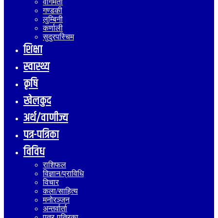
वागमती
गण्डकी
लुम्बिनी
कर्णाली
सुदुरपस्चिम
शिक्षा
स्वास्थ्य
कृषि
खेलकुद
अर्थ/वाणीज्य
पत्र-पत्रिका
विविध
राशिफल
विज्ञान/प्राविधि
विचार
कला/साहित्य
मनोरञ्जन
अन्तर्वार्ता
पत्र-पत्रिका