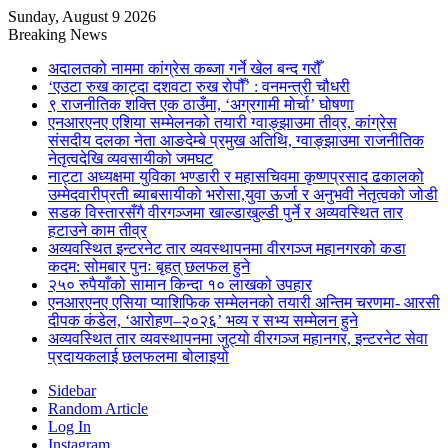
Sunday, August 9 2026
Breaking News
अदालतको नाममा कांग्रेस कब्जा गर्ने खेल बन्द गरौँ
‘एउटा रुख काट्दा दशवटा रुख रोपौँ’ : वनमन्त्री चौधरी
९ राजनीतिक शक्ति एक ठाउँमा, ‘अग्रगामी मोर्चा’ घोषणा
एनआरएनए एशिया सम्मेलनको तयारी ग्वाङ्झाउमा तीव्र, कांग्रेस
संसदीय दलका नेता आङदेम्बे प्रमुख अतिथि, ग्वाङ्झाउमा राजनीतिक
नेतृत्वदेखि व्यवसायीको जमघट
नाट्टा अध्यक्षमा युविका भण्डारी र महासचिवमा कृष्णप्रसाद ढकालको
उम्मेदवारीप्रती ब्याबसायीको भरोसा,युवा ऊर्जा र अनुभवी नेतृत्वको जोडी
सडक विस्तारसँगै वीरगञ्जमा खाल्डाखुल्डी पुर्ने र अव्यवस्थित तार
हटाउने काम तीव्र
अव्यवस्थित इन्टरनेट तार व्यवस्थापनमा वीरगञ्ज महानगरको कडा
कदम: सोमबार पुनः बृहत् छलफल हुने
२५० रुपैयाँको सामान किन्दा १० लाखको उपहार
एनआरएनए एसिया प्याशिफिक सम्मेलनको तयारी अन्तिम चरणमा- आरसी
दीपक कंडेल, ‘आरोहण–२०२६’ भव्य र सभ्य सम्मेलन हुने
अव्यवस्थित तार व्यवस्थापनमा जुट्यो वीरगञ्ज महानगर, इन्टरनेट सेवा
प्रदायकलाई छलफलमा बोलाइयो
Sidebar
Random Article
Log In
Instagram