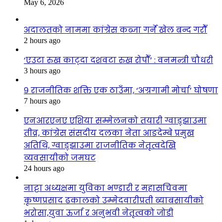
May 6, 2026
अदालतको नाममा कांग्रेस कब्जा गर्ने खेल बन्द गरौँ
2 hours ago
‘एउटा रुख काट्दा दशवटा रुख रोपौँ’ : वनमन्त्री चौधरी
3 hours ago
९ राजनीतिक शक्ति एक ठाउँमा, ‘अग्रगामी मोर्चा’ घोषणा
7 hours ago
एनआरएनए एशिया सम्मेलनको तयारी ग्वाङ्झाउमा
तीव्र, कांग्रेस संसदीय दलका नेता आङदेम्बे प्रमुख
अतिथि, ग्वाङ्झाउमा राजनीतिक नेतृत्वदेखि
व्यवसायीको जमघट
24 hours ago
नाट्टा अध्यक्षमा युविका भण्डारी र महासचिवमा
कृष्णप्रसाद ढकालको उम्मेदवारीप्रती ब्याबसायीको
भरोसा,युवा ऊर्जा र अनुभवी नेतृत्वको जोडी