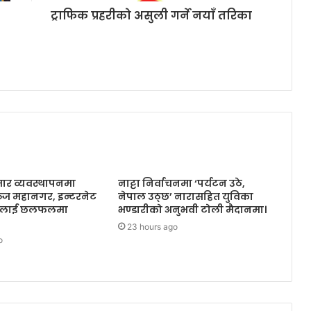
ट्राफिक प्रहरीको असुली गर्ने नयाँ तरिका
तार व्यवस्थापनमा
नाट्टा निर्वाचनमा ‘पर्यटन उठे,
ञ्ज महानगर, इन्टरनेट
नेपाल उठ्छ’ नारासहित युविका
ायकलाई छलफलमा
भण्डारीको अनुभवी टोली मैदानमा।
23 hours ago
o