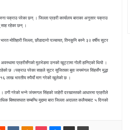
जना पक्राउ परेका छन् । जिल्ला प्रहरी कार्यालय बाराका अनुसार पक्राउ
बु साह रहेका छन् ।
दी भारत मोतिहारी जिल्ला, छौडादानो पञ्चायत, तिनकुनि बस्ने ३२ वर्षीय सुटर
को अवस्थामा प्रहरीसँगको मुठभेडमा उनको खुट्टामा गोली हानिएको थियो ।
ेको छ ।पक्राउ परेका साहले सुटर सुजितका बुवा जयमंगल सिंहसँग मुद्धा
 १६ लाख भारतीय रुपैयाँ माग गरेको खुलेको छ ।
 ठगी गरेको भन्ने जंयमगल सिंहको जाहेरी दरखास्तको आधारमा प्रहरीले
िक बिश्वासघात सम्बन्धि मुद्दामा बारा जिल्ला अदालत कलैयाबाट ५ दिनको
Reddit
VKontakte
Odnoklassniki
Pocket
Messenger
Share via Email
Print