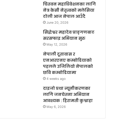
चितवन महाधिवेशनका लागि
नेत्र केसी नेतृत्वको मलेसिया
टोली आज नेपाल आउँदै
June 20, 2026
सिद्धेश्वर महादेव प्राङ्गणबाट
सरसफाइ अभियान सुरु
May 12, 2026
नेपाली दूतावास र
एनआरएनए कम्बोडियाको
पहलले उजिलियो नेपालको
छवि कम्बोडियामा
4 weeks ago
दाइजो प्रथा न्यूनीकरणका
लागि जनचेतना अभियान
आवश्यक : हिरामती कुश्वाहा
May 6, 2026