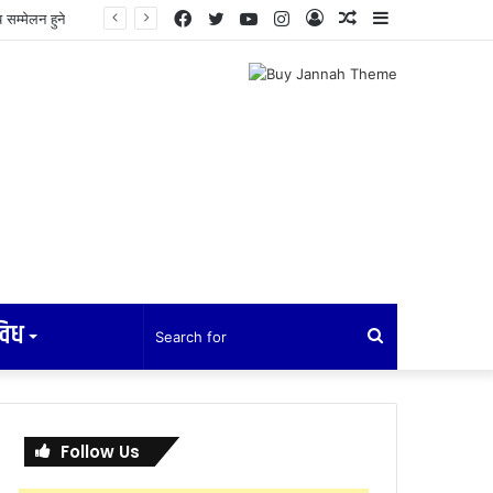
Facebook
Twitter
YouTube
Instagram
Log
Random
Sidebar
In
Article
विध
Search
for
Follow Us