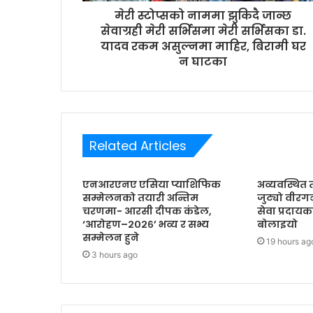
r
मेरी स्टोप्सको नाममा झुकिदै जान्छ
e
सेवाग्रही मेरी सर्भिसमा मेरी सर्भिसका डा.
s
यादव रकम असुल्नमा माहिर, बिरामी घर
s
न घाटका
Related Articles
एनआरएनए एसिया प्याशिफिक
अव्यवस्थित 
सम्मेलनको तयारी अन्तिम
जुट्यो वीरग
चरणमा- आरसी दीपक कंडेल,
सेवा प्रद
‘आरोहण–२०२६’ भव्य र सभ्य
बोलाइयो
सम्मेलन हुने
19 hours ag
3 hours ago