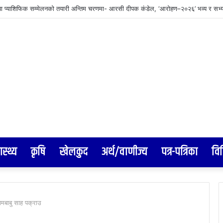
व्यवस्थापनमा जुट्यो वीरगञ्ज महानगर, इन्टरनेट सेवा प्रदायकलाई छलफलमा बोलाइयो
ास्थ्य
कृषि
खेलकुद
अर्थ/वाणीज्य
पत्र-पत्रिका
वि
्यामबाबु साह पक्राउ