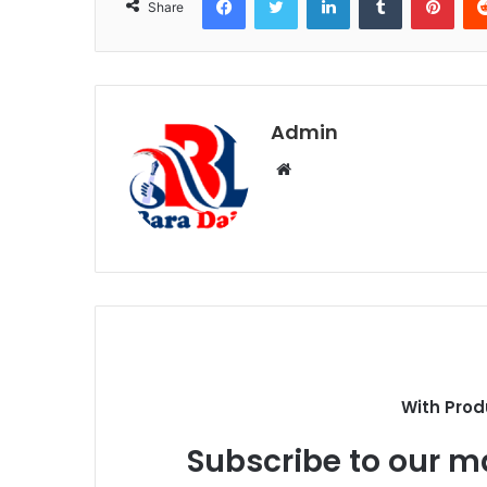
Share
Admin
W
e
b
s
i
t
e
With Prod
Subscribe to our ma