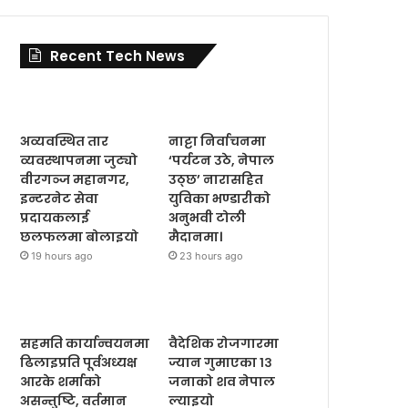
Recent Tech News
अव्यवस्थित तार
नाट्टा निर्वाचनमा
व्यवस्थापनमा जुट्यो
‘पर्यटन उठे, नेपाल
वीरगञ्ज महानगर,
उठ्छ’ नारासहित
इन्टरनेट सेवा
युविका भण्डारीको
प्रदायकलाई
अनुभवी टोली
छलफलमा बोलाइयो
मैदानमा।
19 hours ago
23 hours ago
सहमति कार्यान्वयनमा
वैदेशिक रोजगारमा
ढिलाइप्रति पूर्वअध्यक्ष
ज्यान गुमाएका १३
आरके शर्माको
जनाको शव नेपाल
असन्तुष्टि, वर्तमान
ल्याइयो