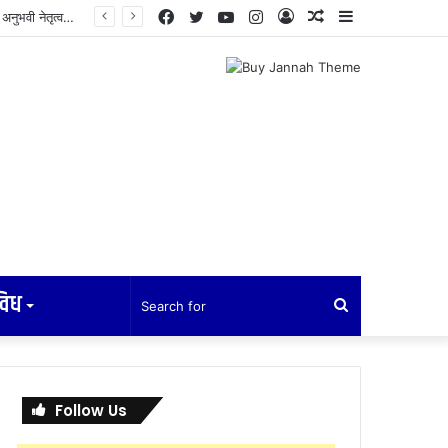
Facebook
Twitter
YouTube
Instagram
Log
Random
Sidebar
In
Article
विध
Search
for
Follow Us