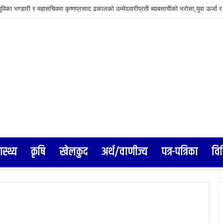
वीरगञ्जमा खाल्डाखुल्डी पुर्ने र अव्यवस्थित तार हटाउने काम तीव्र
ास्थ्य
कृषि
खेलकुद
अर्थ/वाणीज्य
पत्र-पत्रिका
वि