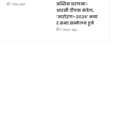
अन्तिम चरणमा-
1 day ago
आरसी दीपक कंडेल,
‘आरोहण–२०२६’ भव्य
र सभ्य सम्मेलन हुने
2 days ago