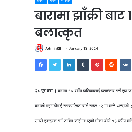
अपराध
मधेस
समाचार
बारामा झाँक्री बाट
बलात्कृत
Admin
S
January 13, 2024
e
Facebook
Twitter
LinkedIn
Tumblr
Pinterest
Reddit
VK
n
d
a
n
२८ पुष बारा ।
बारामा १३ वर्षीय बालिकालाई बलात्कार गर्ने एक 
e
m
a
बाराको महागढीमाई नगरपालिका वार्ड नम्बर -२ मा बस्ने अन्दाजी
i
l
उनले झारफुक गर्ने ठाउँमा कोही नभएको मौका छोपी १३ वर्षीय ब