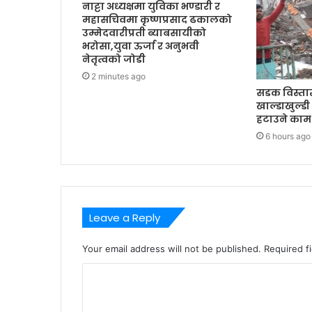
नाट्टा अध्यक्षमा युविका भण्डारी र
महासचिवमा कृष्णप्रसाद ढकालको
उम्मेदवारीप्रती ब्याबसायीको
भरोसा,युवा ऊर्जा र अनुभवी
नेतृत्वको जोडी
2 minutes ago
सडक विस्ता
खाल्डाखुल्डी 
हटाउने काम 
6 hours ago
Leave a Reply
Your email address will not be published.
Required f
C
o