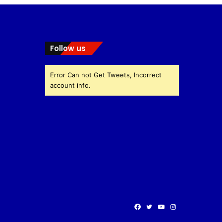
Follow us
Error Can not Get Tweets, Incorrect
account info.
Facebook
Twitter
YouTube
Instagram