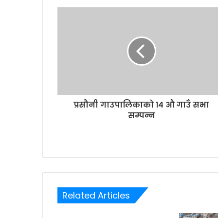
r
E
m
a
i
l
a
d
d
r
प्रसौनी गाउपालिकाको १४ औ गाउँ सभा
e
सम्पन्न
s
s
Related Articles