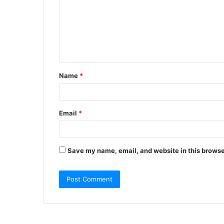
m
m
e
n
t
Name
*
*
Email
*
Save my name, email, and website in this browse