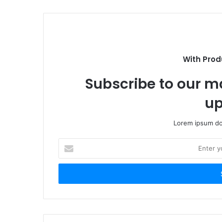
t
e
With Prod
Subscribe to our ma
up
Lorem ipsum dol
E
n
t
e
r
y
o
u