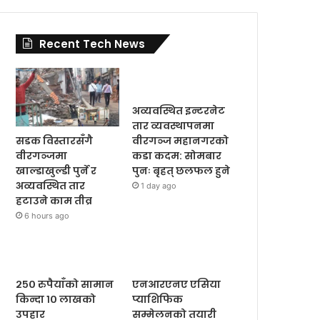
Recent Tech News
अव्यवस्थित इन्टरनेट
तार व्यवस्थापनमा
सडक विस्तारसँगै
वीरगञ्ज महानगरको
वीरगञ्जमा
कडा कदम: सोमबार
खाल्डाखुल्डी पुर्ने र
पुनः बृहत् छलफल हुने
अव्यवस्थित तार
1 day ago
हटाउने काम तीव्र
6 hours ago
२५० रुपैयाँको सामान
एनआरएनए एसिया
किन्दा १० लाखको
प्याशिफिक
उपहार
सम्मेलनको तयारी