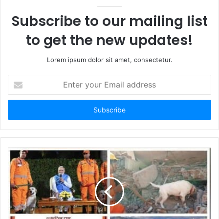
e
Subscribe to our mailing list
to get the new updates!
Lorem ipsum dolor sit amet, consectetur.
E
n
t
e
r
y
o
u
r
E
m
a
i
l