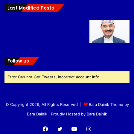
Last Modified Posts
Follow us
Error Can not Get Tweets, Incorrect account info.
© Copyright 2026, All Rights Reserved |
Bara Dainik Theme by
Bara Dainik
| Proudly Hosted by
Bara Dainik
Facebook
Twitter
YouTube
Instagram