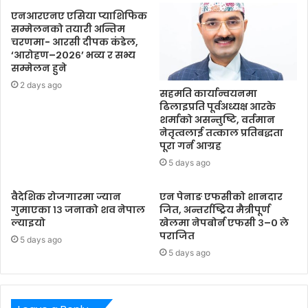
एनआरएनए एसिया प्याशिफिक
सम्मेलनको तयारी अन्तिम
चरणमा- आरसी दीपक कंडेल,
‘आरोहण–२०२६’ भव्य र सभ्य
सम्मेलन हुने
2 days ago
सहमति कार्यान्वयनमा
ढिलाइप्रति पूर्वअध्यक्ष आरके
शर्माको असन्तुष्टि, वर्तमान
नेतृत्वलाई तत्काल प्रतिबद्धता
पूरा गर्न आग्रह
5 days ago
वैदेशिक रोजगारमा ज्यान
एन पेनाङ एफसीको शानदार
गुमाएका १३ जनाको शव नेपाल
जित, अन्तर्राष्ट्रिय मैत्रीपूर्ण
ल्याइयो
खेलमा नेपबोर्न एफसी ३–० ले
पराजित
5 days ago
5 days ago