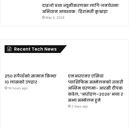
दाइजो प्रथा न्यूनीकरणका लागि जनचेतना
अभियान आवश्यक : हिरामती कुश्वाहा
May 6, 2026
Recent Tech News
२५० रुपैयाँको सामान किन्दा
एनआरएनए एसिया
१० लाखको उपहार
प्याशिफिक सम्मेलनको तयारी
अन्तिम चरणमा- आरसी दीपक
16 hours ago
कंडेल, ‘आरोहण–२०२६’ भव्य र
सभ्य सम्मेलन हुने
2 days ago