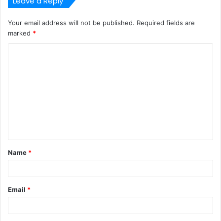
Leave a Reply
Your email address will not be published.
Required fields are
marked
*
C
o
m
m
e
n
t
Name
*
*
Email
*