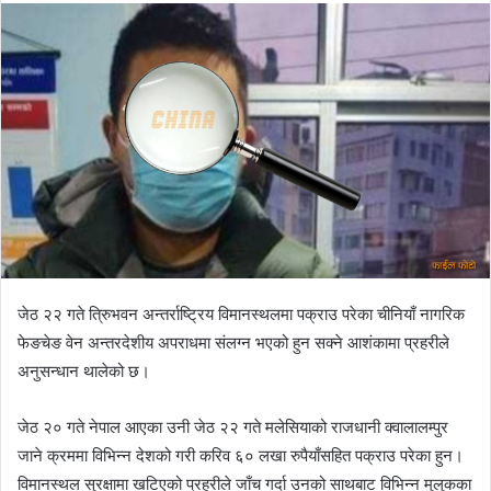
n
d
a
n
e
m
a
i
l
जेठ २२ गते त्रिुभवन अन्तर्राष्ट्रिय विमानस्थलमा पक्राउ परेका चीनियाँ नागरिक
फेङचेङ वेन अन्तरदेशीय अपराधमा संलग्न भएको हुन सक्ने आशंकामा प्रहरीले
अनुसन्धान थालेको छ।
जेठ २० गते नेपाल आएका उनी जेठ २२ गते मलेसियाको राजधानी क्वालालम्पुर
जाने क्रममा विभिन्न देशको गरी करिव ६० लखा रुपैयाँसहित पक्राउ परेका हुन।
विमानस्थल सुरक्षामा खटिएको प्रहरीले जाँच गर्दा उनको साथबाट विभिन्न मुलुकका