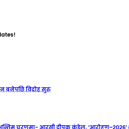
dates!
 बनेपछि विद्रोह सुरु
तिम चरणमा- आरसी दीपक कंडेल, ‘आरोहण–२०२६’ भव्