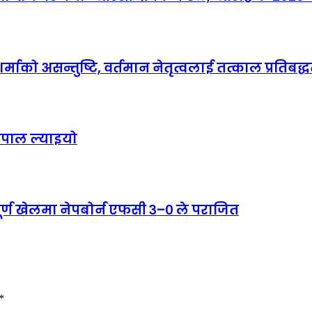
माको असन्तुष्टि, वर्तमान नेतृत्वलाई तत्काल प्रतिबद्धत
ेपाल ल्याइयो
पूर्ण खेलमा नेपबोर्न एफसी ३–० ले पराजित
*