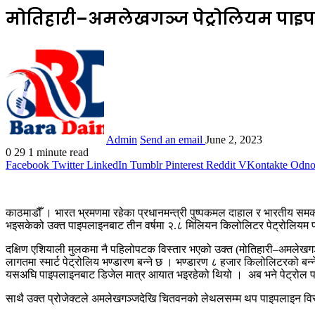
मोतिहारी–अमलेखगञ्ज पेट्रोलियम पाइपल
Admin
Send an email
June 2, 2023
0
29
1 minute read
Facebook
Twitter
LinkedIn
Tumblr
Pinterest
Reddit
VKontakte
Odnok
काठमाडौँ । भारत भ्रमणमा रहेका प्रधानमन्त्री पुष्पकमल दाहाल र भारतीय समकक्ष
भइसकेको उक्त पाइपलाइनबाट तीन वर्षमा २.८ मिलियन किलोलिटर पेट्रोलियम पदा
दक्षिण एशियाली मुलकमा नै पहिलोपटक विस्तार भएको उक्त (मोतिहारी–अमलेखगञ्ज)
लागतमा स्मार्ट पेट्रोलिय भण्डारण बन्ने छ । भण्डारण ८ हजार किलोलिटरको बन्
यसअघि पाइपलाइनबाट डिजेल मात्र आयात भइरहेको थियो । अब भने पेट्रोल प
साथै उक्त प्रोजेक्टले अमलेखगञ्जदेखि चितवनको लेथलसम्म थप पाइपलाइन विस्तार