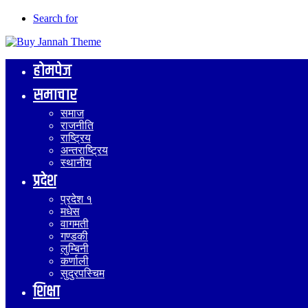
Search for
होमपेज
समाचार
समाज
राजनीति
राष्ट्रिय
अन्तराष्ट्रिय
स्थानीय
प्रदेश
प्रदेश १
मधेस
वागमती
गण्डकी
लुम्बिनी
कर्णाली
सुदुरपस्चिम
शिक्षा