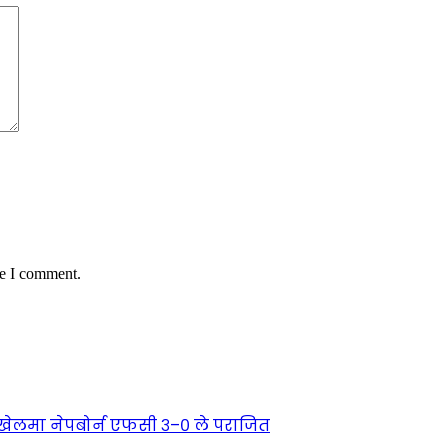
me I comment.
्ण खेलमा नेपबोर्न एफसी ३–० ले पराजित