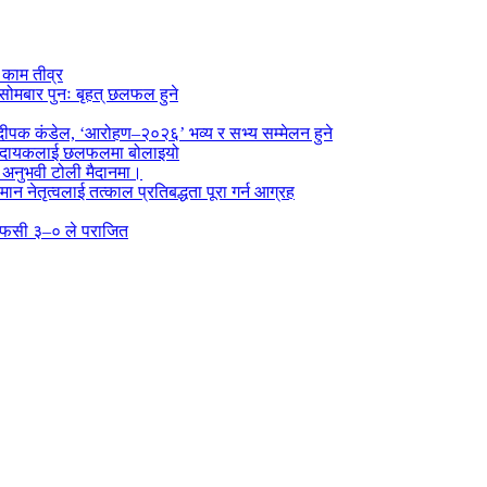
े काम तीव्र
सोमबार पुनः बृहत् छलफल हुने
पक कंडेल, ‘आरोहण–२०२६’ भव्य र सभ्य सम्मेलन हुने
ा प्रदायकलाई छलफलमा बोलाइयो
ो अनुभवी टोली मैदानमा।
तमान नेतृत्वलाई तत्काल प्रतिबद्धता पूरा गर्न आग्रह
्न एफसी ३–० ले पराजित