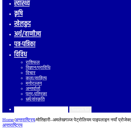
स्वास्थ्य
कृषि
खेलकुद
अर्थ/वाणीज्य
पत्र-पत्रिका
विविध
राशिफल
विज्ञान/प्राविधि
विचार
कला/साहित्य
मनोरञ्जन
अन्तर्वार्ता
पत्र-पत्रिका
धर्म/संस्कृति
Search for
Home
/
अन्तराष्ट्रिय
/
मोतिहारी–अमलेखगञ्ज पेट्रोलियम पाइपलाइन नयाँ प्रोजेक्
अन्तराष्ट्रिय