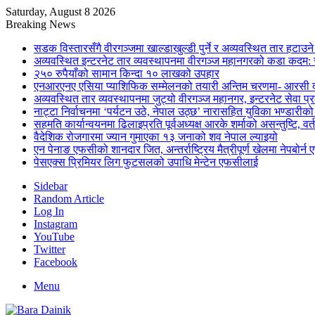
Saturday, August 8 2026
Breaking News
सडक विस्तारसँगै वीरगञ्जमा खाल्डाखुल्डी पुर्ने र अव्यवस्थित तार हटाउन
अव्यवस्थित इन्टरनेट तार व्यवस्थापनमा वीरगञ्ज महानगरको कडा कदम: 
२५० रुपैयाँको सामान किन्दा १० लाखको उपहार
एनआरएनए एसिया प्याशिफिक सम्मेलनको तयारी अन्तिम चरणमा- आरसी दी
अव्यवस्थित तार व्यवस्थापनमा जुट्यो वीरगञ्ज महानगर, इन्टरनेट सेव
नाट्टा निर्वाचनमा ‘पर्यटन उठे, नेपाल उठ्छ’ नारासहित युविका भण्डारीक
सहमति कार्यान्वयनमा ढिलाइप्रति पूर्वअध्यक्ष आरके शर्माको असन्तुष्टि, वर्
वैदेशिक रोजगारमा ज्यान गुमाएका १३ जनाको शव नेपाल ल्याइयो
एन पेनाङ एफसीको शानदार जित, अन्तर्राष्ट्रिय मैत्रीपूर्ण खेलमा नेपबोर
पेसएक्स प्रिमियर लिग फुटसलको उपाधि मेन्टेन एफसीलाई
Sidebar
Random Article
Log In
Instagram
YouTube
Twitter
Facebook
Menu