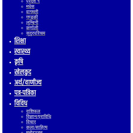
प्रदेश १
मधेस
वागमती
गण्डकी
लुम्बिनी
कर्णाली
सुदुरपस्चिम
शिक्षा
स्वास्थ्य
कृषि
खेलकुद
अर्थ/वाणीज्य
पत्र-पत्रिका
विविध
राशिफल
विज्ञान/प्राविधि
विचार
कला/साहित्य
मनोरञ्जन