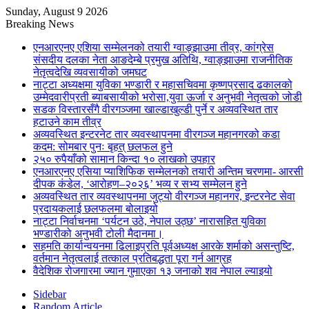
Sunday, August 9 2026
Breaking News
एनआरएनए एशिया सम्मेलनको तयारी ग्वाङ्झाउमा तीव्र, कांग्रेस
संसदीय दलका नेता आङदेम्बे प्रमुख अतिथि, ग्वाङ्झाउमा राजनीतिक
नेतृत्वदेखि व्यवसायीको जमघट
नाट्टा अध्यक्षमा युविका भण्डारी र महासचिवमा कृष्णप्रसाद ढकालको
उम्मेदवारीप्रती ब्याबसायीको भरोसा,युवा ऊर्जा र अनुभवी नेतृत्वको जोडी
सडक विस्तारसँगै वीरगञ्जमा खाल्डाखुल्डी पुर्ने र अव्यवस्थित तार
हटाउने काम तीव्र
अव्यवस्थित इन्टरनेट तार व्यवस्थापनमा वीरगञ्ज महानगरको कडा
कदम: सोमबार पुनः बृहत् छलफल हुने
२५० रुपैयाँको सामान किन्दा १० लाखको उपहार
एनआरएनए एसिया प्याशिफिक सम्मेलनको तयारी अन्तिम चरणमा- आरसी
दीपक कंडेल, ‘आरोहण–२०२६’ भव्य र सभ्य सम्मेलन हुने
अव्यवस्थित तार व्यवस्थापनमा जुट्यो वीरगञ्ज महानगर, इन्टरनेट सेवा
प्रदायकलाई छलफलमा बोलाइयो
नाट्टा निर्वाचनमा ‘पर्यटन उठे, नेपाल उठ्छ’ नारासहित युविका
भण्डारीको अनुभवी टोली मैदानमा।
सहमति कार्यान्वयनमा ढिलाइप्रति पूर्वअध्यक्ष आरके शर्माको असन्तुष्टि,
वर्तमान नेतृत्वलाई तत्काल प्रतिबद्धता पूरा गर्न आग्रह
वैदेशिक रोजगारमा ज्यान गुमाएका १३ जनाको शव नेपाल ल्याइयो
Sidebar
Random Article