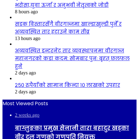
भरोसा,युवा ऊर्जा र अनुभवी नेतृत्वको जोडी
8 hours ago
सडक विस्तारसँगै वीरगञ्जमा खाल्डाखुल्डी पुर्ने र
अव्यवस्थित तार हटाउने काम तीव्र
13 hours ago
अव्यवस्थित इन्टरनेट तार व्यवस्थापनमा वीरगञ्ज
महानगरको कडा कदम: सोमबार पुनः बृहत् छलफल
हुने
2 days ago
२५० रुपैयाँको सामान किन्दा १० लाखको उपहार
2 days ago
Most Viewed Posts
2 weeks ago
बाग्लुङका प्रमुख सेनानी तारा बहादुर खड्का
वीर दल गणको गणपति नियुक्त