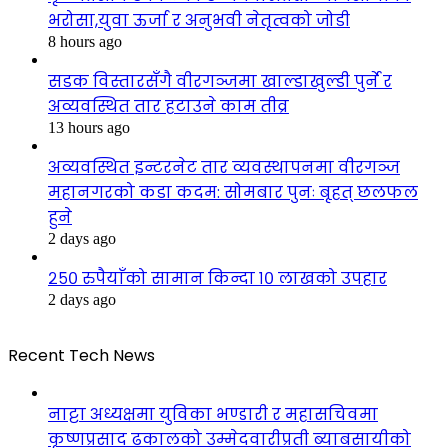
भरोसा,युवा ऊर्जा र अनुभवी नेतृत्वको जोडी
8 hours ago
सडक विस्तारसँगै वीरगञ्जमा खाल्डाखुल्डी पुर्ने र
अव्यवस्थित तार हटाउने काम तीव्र
13 hours ago
अव्यवस्थित इन्टरनेट तार व्यवस्थापनमा वीरगञ्ज
महानगरको कडा कदम: सोमबार पुनः बृहत् छलफल
हुने
2 days ago
२५० रुपैयाँको सामान किन्दा १० लाखको उपहार
2 days ago
Recent Tech News
नाट्टा अध्यक्षमा युविका भण्डारी र महासचिवमा
कृष्णप्रसाद ढकालको उम्मेदवारीप्रती ब्याबसायीको