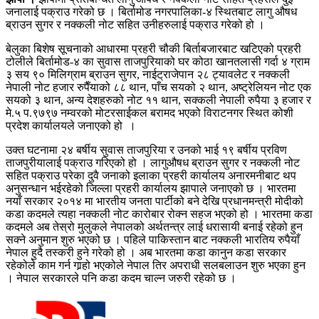
जनालाई पक्राउ गरेको छ । बिर्तामोड नगरपालिका-४ स्थितबाट लागु औषध
ब्राउन सुगर र नक्कली नोट सहित उनीहरुलाई पक्राउ गरेको हो ।
बेलुका बिशेष सूचनाको आधारमा प्रहरी चौकी बिर्ताबजारबाट खटिएको प्रहरी
टोलीले बिर्तामोड-४ का सुवास ताजपुरियाको घर कोठा खानतलासी गर्दा ४ ग्राम
३ सय ९० मिलिग्राम ब्राउन सुगर, नाईट्राजेपान २८ ट्यावलेट र नक्कली
नेपाली नोट हजार रुपैँयाको ८८ थान, पाँच सयको २ थान, अष्ट्रेलियन नोट एक
सयको ३ थान, अन्य देशहरुको नोट ११ थान, सक्कली नेपाली रुपैया ३ हजार र
मे.५ प.९७९७ नम्वरको मोटरसाईकल बरामद भएको विराटनगर स्थित कोशी
प्रदेश कार्यालयले जनाएको हो ।
उक्त घटनामा २४ बर्षीय सुवास ताजपुरिया र उनको भाई १९ बर्षीय प्रविण
ताजपुरीयालाई पक्राउ गरिएको हो । लागुऔषध ब्राउन सुगर र नक्कली नोट
सहित पक्राउ परेका दुवै जनाको इलाका प्रहरी कार्यालय अनारमनीबाट थप
अनुसन्धान भईरहेको जिल्ला प्रहरी कार्यालय झापाले जनाएको छ । भारतमा
नयाँ सरकार २०१४ मा भारतीय जनता पार्टीको बने देखि प्रधानमन्त्री मोदीको
कडा कदमले त्यहा नक्कली नोट कारोबार रोक्न सहज भएको हो । भारतमा कडा
कदमले अब तेस्रो मुलुकले नेपालको अर्थतन्त्र लाई धरासायी बनाई रहेको हुन
सक्ने अनुमान शुरु भएको छ । पहिले पाकिस्तान बाट नक्कली भारतिय रुपैयाँ
नेपाल हुदै तस्करी हुने गरेको हो । अब भारतमा कडा कानुन कडा सरकार
रहेकोले काम गर्न गार्‍हो भएकोले नेपाल तिर अपराधी सलबलाउन शुरु भएका हुन
। नेपाल सरकारले पनि कडा कदम चाल्न जरुरी रहेको छ ।