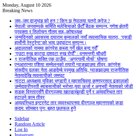
Monday, August 10 2026
Breaking News
जम–जम दाजुभाइ को हुन् ? किन छ नेपालमा यत्रो क्रेज ?
नेपाली जनसम्पर्क समिति मलेसियाको छैटौँ बैठक सम्पन्न, गणेश क्षेत्री
प्रवक्ता र तिलोचन गौतम सह–कोषाध्यक्ष
जन्मदिनको अवसरमा दयाराम कुमालको नयाँ व्यवसायिक यात्रा, ‘एसडी
हार्मोनी रेस्टुरेन्ट’को भव्य उद्घाटन सम्पन्न।
अदालतको नाममा कांग्रेस कब्जा गर्ने खेल बन्द गरौँ
‘एउटा रुख काट्दा दशवटा रुख रोपौँ’ : वनमन्त्री चौधरी
९ राजनीतिक शक्ति एक ठाउँमा, ‘अग्रगामी मोर्चा’ घोषणा
एनआरएनए एशिया सम्मेलनको तयारी ग्वाङ्झाउमा तीव्र, कांग्रेस
संसदीय दलका नेता आङदेम्बे प्रमुख अतिथि, ग्वाङ्झाउमा राजनीतिक
नेतृत्वदेखि व्यवसायीको जमघट
नाट्टा अध्यक्षमा युविका भण्डारी र महासचिवमा कृष्णप्रसाद ढकालको
उम्मेदवारीप्रती ब्याबसायीको भरोसा,युवा ऊर्जा र अनुभवी नेतृत्वको जोडी
सडक विस्तारसँगै वीरगञ्जमा खाल्डाखुल्डी पुर्ने र अव्यवस्थित तार
हटाउने काम तीव्र
अव्यवस्थित इन्टरनेट तार व्यवस्थापनमा वीरगञ्ज महानगरको कडा
कदम: सोमबार पुनः बृहत् छलफल हुने
Sidebar
Random Article
Log In
Instagram