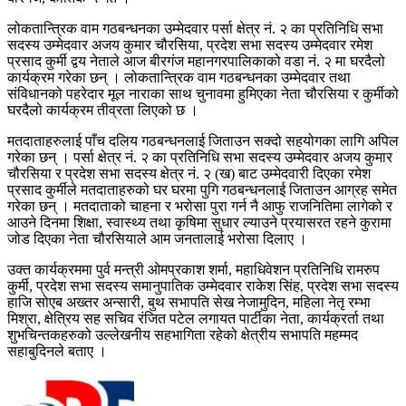
लोकतान्त्रिक वाम गठबन्धनका उम्मेदवार पर्सा क्षेत्र नं. २ का प्रतिनिधि सभा
सदस्य उम्मेदवार अजय कुमार चौरसिया, प्रदेश सभा सदस्य उम्मेदवार रमेश
प्रसाद कुर्मी द्वय नेताले आज बीरगंज महानगरपालिकाको वडा नं. २ मा घरदैलो
कार्यक्रम गरेका छन् । लोकतान्त्रिक वाम गठबन्धनका उम्मेदवार तथा
संविधानको पहरेदार मूल नाराका साथ चुनावमा हुमिएका नेता चौरसिया र कुर्मीको
घरदैलो कार्यक्रम तीव्रता लिएको छ ।
मतदाताहरुलाई पाँच दलिय गठबन्धनलाई जिताउन सक्दो सहयोगका लागि अपिल
गरेका छन् । पर्सा क्षेत्र नं. २ का प्रतिनिधि सभा सदस्य उम्मेदवार अजय कुमार
चौरसिया र प्रदेश सभा सदस्य क्षेत्र नं. २ (ख) बाट उम्मेदवारी दिएका रमेश
प्रसाद कुर्मीले मतदाताहरुको घर घरमा पुगि गठबन्धनलाई जिताउन आग्रह समेत
गरेका छन् । मतदाताको चाहना र भरोसा पुरा गर्न नै आफु राजनितिमा लागेको र
आउने दिनमा शिक्षा, स्वास्थ्य तथा कृषिमा सुधार ल्याउने प्रयासरत रहने कुरामा
जोड दिएका नेता चौरसियाले आम जनतालाई भरोसा दिलाए ।
उक्त कार्यक्रममा पुर्व मन्त्री ओमप्रकाश शर्मा, महाधिवेशन प्रतिनिधि रामरुप
कुर्मी, प्रदेश सभा सदस्य समानुपातिक उम्मेदवार राकेश सिंह, प्रदेश सभा सदस्य
हाजि सोएब अख्तर अन्सारी, बुथ सभापति सेख नेजामुदिन, महिला नेतृ रम्भा
मिश्रा, क्षेत्रिय सह सचिव रंजित पटेल लगायत पार्टीका नेता, कार्यक्रर्ता तथा
शुभचिन्तकहरुको उल्लेखनीय सहभागिता रहेको क्षेत्रीय सभापति महम्मद
सहाबुदिनले बताए ।