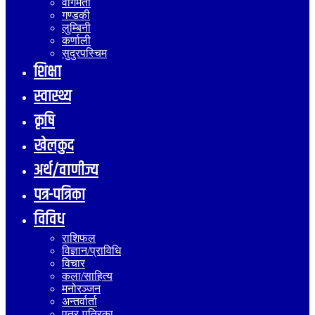
वागमती
गण्डकी
लुम्बिनी
कर्णाली
सुदुरपस्चिम
शिक्षा
स्वास्थ्य
कृषि
खेलकुद
अर्थ/वाणीज्य
पत्र-पत्रिका
विविध
राशिफल
विज्ञान/प्राविधि
विचार
कला/साहित्य
मनोरञ्जन
अन्तर्वार्ता
पत्र-पत्रिका