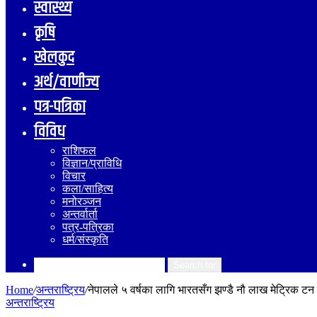
स्वास्थ्य
कृषि
खेलकुद
अर्थ/वाणीज्य
पत्र-पत्रिका
विविध
राशिफल
विज्ञान/प्राविधि
विचार
कला/साहित्य
मनोरञ्जन
अन्तर्वार्ता
पत्र-पत्रिका
धर्म/संस्कृति
Search for
Home
/
अन्तराष्ट्रिय
/
नेपालले ५ वर्षका लागि भारतसँग झण्डै नौ लाख मेट्रिक टन
अन्तराष्ट्रिय