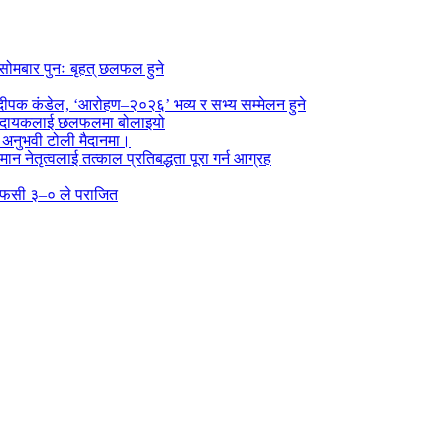
सोमबार पुनः बृहत् छलफल हुने
पक कंडेल, ‘आरोहण–२०२६’ भव्य र सभ्य सम्मेलन हुने
ा प्रदायकलाई छलफलमा बोलाइयो
ो अनुभवी टोली मैदानमा।
तमान नेतृत्वलाई तत्काल प्रतिबद्धता पूरा गर्न आग्रह
्न एफसी ३–० ले पराजित