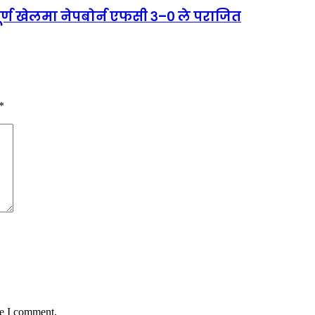
पूर्ण खेलमा नेपबोर्न एफसी ३–० ले पराजित
*
me I comment.