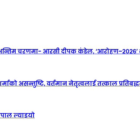
तिम चरणमा- आरसी दीपक कंडेल, ‘आरोहण–२०२६’ भव्
माको असन्तुष्टि, वर्तमान नेतृत्वलाई तत्काल प्रतिबद्धत
ेपाल ल्याइयो