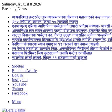
Saturday, August 8 2026
Breaking News
अव्यवस्थित इन्टरनेट तार व्यवस्थापनमा वीरगञ्ज महानगरको कडा कदम: 
२५० रुपैयाँको सामान किन्दा १० लाखको उपहार
एनआरएनए एसिया प्याशिफिक सम्मेलनको तयारी अन्तिम चरणमा- आरसी दी
अव्यवस्थित तार व्यवस्थापनमा जुट्यो वीरगञ्ज महानगर, इन्टरनेट सेव
नाट्टा निर्वाचनमा ‘पर्यटन उठे, नेपाल उठ्छ’ नारासहित युविका भण्डारीक
सहमति कार्यान्वयनमा ढिलाइप्रति पूर्वअध्यक्ष आरके शर्माको असन्तुष्टि, वर्
वैदेशिक रोजगारमा ज्यान गुमाएका १३ जनाको शव नेपाल ल्याइयो
एन पेनाङ एफसीको शानदार जित, अन्तर्राष्ट्रिय मैत्रीपूर्ण खेलमा नेपबोर
पेसएक्स प्रिमियर लिग फुटसलको उपाधि मेन्टेन एफसीलाई
सप्तरीमा कर्फ्यु कायमै, बिहान ११ बजेसम्म मात्रै खुकुलो
Sidebar
Random Article
Log In
Instagram
YouTube
Twitter
Facebook
Menu