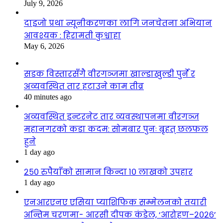
July 9, 2026
दाइजो प्रथा न्यूनीकरणका लागि जनचेतना अभियान
आवश्यक : हिरामती कुश्वाहा
May 6, 2026
सडक विस्तारसँगै वीरगञ्जमा खाल्डाखुल्डी पुर्ने र
अव्यवस्थित तार हटाउने काम तीव्र
40 minutes ago
अव्यवस्थित इन्टरनेट तार व्यवस्थापनमा वीरगञ्ज
महानगरको कडा कदम: सोमबार पुनः बृहत् छलफल
हुने
1 day ago
२५० रुपैयाँको सामान किन्दा १० लाखको उपहार
1 day ago
एनआरएनए एसिया प्याशिफिक सम्मेलनको तयारी
अन्तिम चरणमा- आरसी दीपक कंडेल, ‘आरोहण–२०२६’