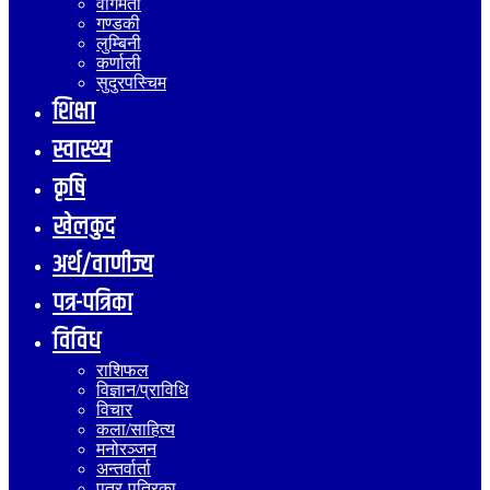
वागमती
गण्डकी
लुम्बिनी
कर्णाली
सुदुरपस्चिम
शिक्षा
स्वास्थ्य
कृषि
खेलकुद
अर्थ/वाणीज्य
पत्र-पत्रिका
विविध
राशिफल
विज्ञान/प्राविधि
विचार
कला/साहित्य
मनोरञ्जन
अन्तर्वार्ता
पत्र-पत्रिका