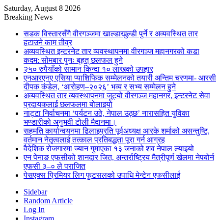
Saturday, August 8 2026
Breaking News
सडक विस्तारसँगै वीरगञ्जमा खाल्डाखुल्डी पुर्ने र अव्यवस्थित तार
हटाउने काम तीव्र
अव्यवस्थित इन्टरनेट तार व्यवस्थापनमा वीरगञ्ज महानगरको कडा
कदम: सोमबार पुनः बृहत् छलफल हुने
२५० रुपैयाँको सामान किन्दा १० लाखको उपहार
एनआरएनए एसिया प्याशिफिक सम्मेलनको तयारी अन्तिम चरणमा- आरसी
दीपक कंडेल, ‘आरोहण–२०२६’ भव्य र सभ्य सम्मेलन हुने
अव्यवस्थित तार व्यवस्थापनमा जुट्यो वीरगञ्ज महानगर, इन्टरनेट सेवा
प्रदायकलाई छलफलमा बोलाइयो
नाट्टा निर्वाचनमा ‘पर्यटन उठे, नेपाल उठ्छ’ नारासहित युविका
भण्डारीको अनुभवी टोली मैदानमा।
सहमति कार्यान्वयनमा ढिलाइप्रति पूर्वअध्यक्ष आरके शर्माको असन्तुष्टि,
वर्तमान नेतृत्वलाई तत्काल प्रतिबद्धता पूरा गर्न आग्रह
वैदेशिक रोजगारमा ज्यान गुमाएका १३ जनाको शव नेपाल ल्याइयो
एन पेनाङ एफसीको शानदार जित, अन्तर्राष्ट्रिय मैत्रीपूर्ण खेलमा नेपबोर्न
एफसी ३–० ले पराजित
पेसएक्स प्रिमियर लिग फुटसलको उपाधि मेन्टेन एफसीलाई
Sidebar
Random Article
Log In
Instagram