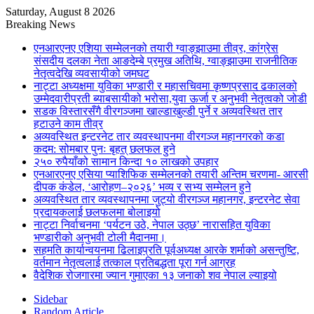
Saturday, August 8 2026
Breaking News
एनआरएनए एशिया सम्मेलनको तयारी ग्वाङ्झाउमा तीव्र, कांग्रेस
संसदीय दलका नेता आङदेम्बे प्रमुख अतिथि, ग्वाङ्झाउमा राजनीतिक
नेतृत्वदेखि व्यवसायीको जमघट
नाट्टा अध्यक्षमा युविका भण्डारी र महासचिवमा कृष्णप्रसाद ढकालको
उम्मेदवारीप्रती ब्याबसायीको भरोसा,युवा ऊर्जा र अनुभवी नेतृत्वको जोडी
सडक विस्तारसँगै वीरगञ्जमा खाल्डाखुल्डी पुर्ने र अव्यवस्थित तार
हटाउने काम तीव्र
अव्यवस्थित इन्टरनेट तार व्यवस्थापनमा वीरगञ्ज महानगरको कडा
कदम: सोमबार पुनः बृहत् छलफल हुने
२५० रुपैयाँको सामान किन्दा १० लाखको उपहार
एनआरएनए एसिया प्याशिफिक सम्मेलनको तयारी अन्तिम चरणमा- आरसी
दीपक कंडेल, ‘आरोहण–२०२६’ भव्य र सभ्य सम्मेलन हुने
अव्यवस्थित तार व्यवस्थापनमा जुट्यो वीरगञ्ज महानगर, इन्टरनेट सेवा
प्रदायकलाई छलफलमा बोलाइयो
नाट्टा निर्वाचनमा ‘पर्यटन उठे, नेपाल उठ्छ’ नारासहित युविका
भण्डारीको अनुभवी टोली मैदानमा।
सहमति कार्यान्वयनमा ढिलाइप्रति पूर्वअध्यक्ष आरके शर्माको असन्तुष्टि,
वर्तमान नेतृत्वलाई तत्काल प्रतिबद्धता पूरा गर्न आग्रह
वैदेशिक रोजगारमा ज्यान गुमाएका १३ जनाको शव नेपाल ल्याइयो
Sidebar
Random Article