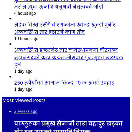
भरोसा,युवा ऊर्जा र अनुभवी नेतृत्वको जोडी
4 hours ago
सडक विस्तारसँगै वीरगञ्जमा खाल्डाखुल्डी पुर्ने र
अव्यवस्थित तार हटाउने काम तीव्र
10 hours ago
अव्यवस्थित इन्टरनेट तार व्यवस्थापनमा वीरगञ्ज
महानगरको कडा कदम: सोमबार पुनः बृहत् छलफल
हुने
1 day ago
२५० रुपैयाँको सामान किन्दा १० लाखको उपहार
1 day ago
Most Viewed Posts
2 weeks ago
बाग्लुङका प्रमुख सेनानी तारा बहादुर खड्का