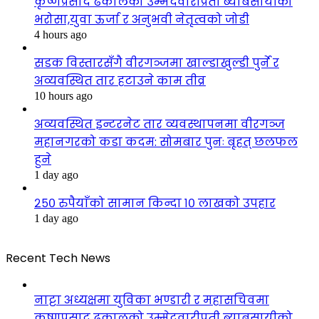
कृष्णप्रसाद ढकालको उम्मेदवारीप्रती ब्याबसायीको
भरोसा,युवा ऊर्जा र अनुभवी नेतृत्वको जोडी
4 hours ago
सडक विस्तारसँगै वीरगञ्जमा खाल्डाखुल्डी पुर्ने र
अव्यवस्थित तार हटाउने काम तीव्र
10 hours ago
अव्यवस्थित इन्टरनेट तार व्यवस्थापनमा वीरगञ्ज
महानगरको कडा कदम: सोमबार पुनः बृहत् छलफल
हुने
1 day ago
२५० रुपैयाँको सामान किन्दा १० लाखको उपहार
1 day ago
Recent Tech News
नाट्टा अध्यक्षमा युविका भण्डारी र महासचिवमा
कृष्णप्रसाद ढकालको उम्मेदवारीप्रती ब्याबसायीको