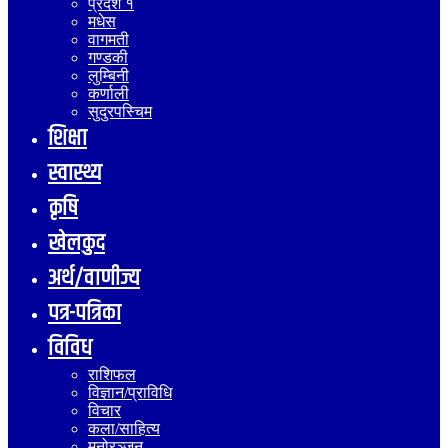
प्रदेश १
मधेस
वागमती
गण्डकी
लुम्बिनी
कर्णाली
सुदुरपस्चिम
शिक्षा
स्वास्थ्य
कृषि
खेलकुद
अर्थ/वाणीज्य
पत्र-पत्रिका
विविध
राशिफल
विज्ञान/प्राविधि
विचार
कला/साहित्य
मनोरञ्जन