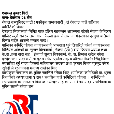
श्यामल कुमार गिरी
बारा/ देवताल २३ चैत
नेपाल कम्युनिस्ट पार्टी ( एकीकृत समाजबादी ) ले देवताल गाउँ पालिका
कमिटिकाे घाेषणा ।
देशलाइ निकासको निमित पाछ दलिय गठबन्धन आवस्यक रहेको नेकपा केन्द्रिय
पोलिट व्युरो सदस्य तथा बारा जिल्ला इन्चार्ज तथा कार्यक्रमका प्रमुख अतिथी
दिनेश राइले आफनो मन्तव्य राखे।
पालिका कमिटि घोषणा कार्यक्रमको अध्यक्षता धुर्ब तिवारिले गरेको कार्यक्रममा
बिशिस्ट अतिथी क. सुन्दर बिश्वकर्मा , नेकपा (एस ) बारा जिल्ला अध्यक्ष तथा
के.स .तथा बारा सह – ईन्चार्ज सुन्दर बिश्वकर्मा, के. स. हिमाल खरेल मधेस
प्रदेश सभा सदस्य सीता गुरुङ मधेस प्रदेश सदस्य काैसल किशाेर सिंह,जिल्ला
उपसचिव धुर्ब यादव,जिल्ला सचिवालय सदस्य तथा प्रचार बिभाग प्रमुख रमेश
सुवेदी ले शुभकामना मन्तब्य राखेका थिए ।
कार्यक्रम संचालन क. मुक्ति सहनिले गरेका थिए ।पालिका कमिटिको क. ध्रुब
तिवारिकाे अध्यक्षतामा १ सय१ सदसिय गाउँ कमिटिकाे घाेषणा । कमिटिकाे
उपाध्यक्षमा क. रामजान मिया क. उपेन्द्र साह क. राम बिनय यादव र सचिवमा क.
मुक्ति सहनी रहेका छन ।