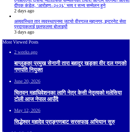
एनआरएनए एसिया प्याशिफिक सम्मेलनको तयारी अन्तिम चरणमा- आरसी
दीपक कंडेल, ‘आरोहण–२०२६’ भव्य र सभ्य सम्मेलन हुने
2 days ago
अव्यवस्थित तार व्यवस्थापनमा जुट्यो वीरगञ्ज महानगर, इन्टरनेट सेवा
प्रदायकलाई छलफलमा बोलाइयो
3 days ago
Most Viewed Posts
2 weeks ago
बाग्लुङका प्रमुख सेनानी तारा बहादुर खड्का वीर दल गणको
गणपति नियुक्त
June 20, 2026
चितवन महाधिवेशनका लागि नेत्र केसी नेतृत्वको मलेसिया
टोली आज नेपाल आउँदै
May 12, 2026
सिद्धेश्वर महादेव प्राङ्गणबाट सरसफाइ अभियान सुरु