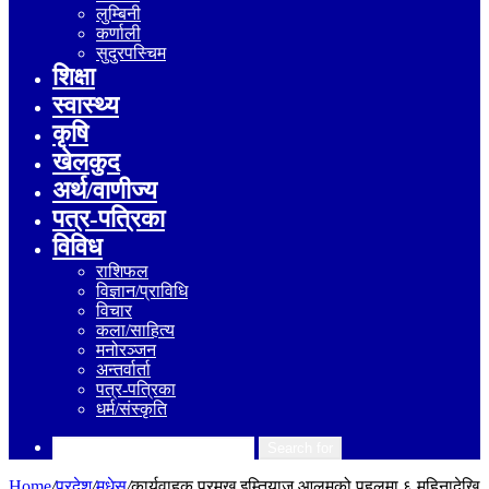
लुम्बिनी
कर्णाली
सुदुरपस्चिम
शिक्षा
स्वास्थ्य
कृषि
खेलकुद
अर्थ/वाणीज्य
पत्र-पत्रिका
विविध
राशिफल
विज्ञान/प्राविधि
विचार
कला/साहित्य
मनोरञ्जन
अन्तर्वार्ता
पत्र-पत्रिका
धर्म/संस्कृति
Search for
Home
/
प्रदेश
/
मधेस
/
कार्यवाहक प्रमुख इम्तियाज आलमको पहलमा ६ महिनादेखि