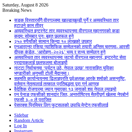
Saturday, August 8 2026
Breaking News
सडक विस्तारसँगै वीरगञ्जमा खाल्डाखुल्डी पुर्ने र अव्यवस्थित तार
हटाउने काम तीव्र
अव्यवस्थित इन्टरनेट तार व्यवस्थापनमा वीरगञ्ज महानगरको कडा
कदम: सोमबार पुनः बृहत् छलफल हुने
२५० रुपैयाँको सामान किन्दा १० लाखको उपहार
एनआरएनए एसिया प्याशिफिक सम्मेलनको तयारी अन्तिम चरणमा- आरसी
दीपक कंडेल, ‘आरोहण–२०२६’ भव्य र सभ्य सम्मेलन हुने
अव्यवस्थित तार व्यवस्थापनमा जुट्यो वीरगञ्ज महानगर, इन्टरनेट सेवा
प्रदायकलाई छलफलमा बोलाइयो
नाट्टा निर्वाचनमा ‘पर्यटन उठे, नेपाल उठ्छ’ नारासहित युविका
भण्डारीको अनुभवी टोली मैदानमा।
सहमति कार्यान्वयनमा ढिलाइप्रति पूर्वअध्यक्ष आरके शर्माको असन्तुष्टि,
वर्तमान नेतृत्वलाई तत्काल प्रतिबद्धता पूरा गर्न आग्रह
वैदेशिक रोजगारमा ज्यान गुमाएका १३ जनाको शव नेपाल ल्याइयो
एन पेनाङ एफसीको शानदार जित, अन्तर्राष्ट्रिय मैत्रीपूर्ण खेलमा नेपबोर्न
एफसी ३–० ले पराजित
पेसएक्स प्रिमियर लिग फुटसलको उपाधि मेन्टेन एफसीलाई
Sidebar
Random Article
Log In
Instagram