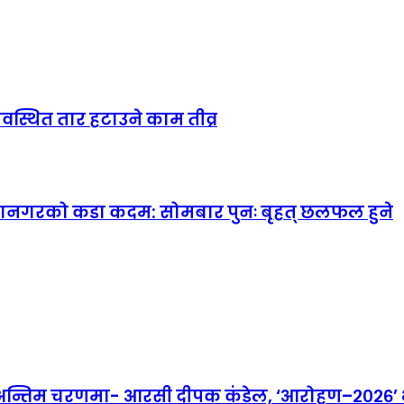
यवस्थित तार हटाउने काम तीव्र
महानगरको कडा कदम: सोमबार पुनः बृहत् छलफल हुने
तिम चरणमा- आरसी दीपक कंडेल, ‘आरोहण–२०२६’ भव्