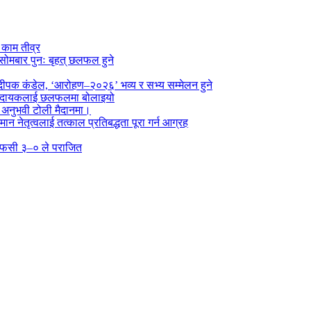
े काम तीव्र
सोमबार पुनः बृहत् छलफल हुने
पक कंडेल, ‘आरोहण–२०२६’ भव्य र सभ्य सम्मेलन हुने
ा प्रदायकलाई छलफलमा बोलाइयो
ो अनुभवी टोली मैदानमा।
तमान नेतृत्वलाई तत्काल प्रतिबद्धता पूरा गर्न आग्रह
्न एफसी ३–० ले पराजित