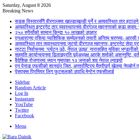
Saturday, August 8 2026
Breaking News
सडक विस्तारसँगै वीरगञ्जमा खाल्डाखुल्डी पुर्ने र अव्यवस्थित तार हटाउन
अव्यवस्थित इन्टरनेट तार व्यवस्थापनमा वीरगञ्ज महानगरको कडा कदम: 
२५० रुपैयाँको सामान किन्दा १० लाखको उपहार
एनआरएनए एसिया प्याशिफिक सम्मेलनको तयारी अन्तिम चरणमा- आरसी दी
अव्यवस्थित तार व्यवस्थापनमा जुट्यो वीरगञ्ज महानगर, इन्टरनेट सेव
नाट्टा निर्वाचनमा ‘पर्यटन उठे, नेपाल उठ्छ’ नारासहित युविका भण्डारीक
सहमति कार्यान्वयनमा ढिलाइप्रति पूर्वअध्यक्ष आरके शर्माको असन्तुष्टि, वर्
वैदेशिक रोजगारमा ज्यान गुमाएका १३ जनाको शव नेपाल ल्याइयो
एन पेनाङ एफसीको शानदार जित, अन्तर्राष्ट्रिय मैत्रीपूर्ण खेलमा नेपबोर
पेसएक्स प्रिमियर लिग फुटसलको उपाधि मेन्टेन एफसीलाई
Sidebar
Random Article
Log In
Instagram
YouTube
Twitter
Facebook
Menu