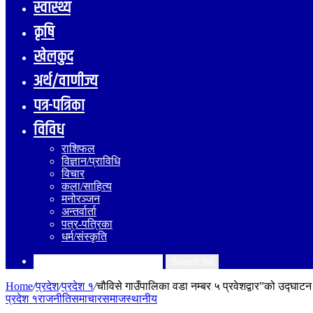
स्वास्थ्य
कृषि
खेलकुद
अर्थ/वाणीज्य
पत्र-पत्रिका
विविध
राशिफल
विज्ञान/प्राविधि
विचार
कला/साहित्य
मनोरञ्जन
अन्तर्वार्ता
पत्र-पत्रिका
धर्म/संस्कृति
Search for
Home
/
प्रदेश
/
प्रदेश १
/
चौविसे गाउँपालिका वडा नम्बर ५ प्रवेशद्वार”को उद्घाटन 
प्रदेश १
राजनीति
समाचार
समाज
स्थानीय