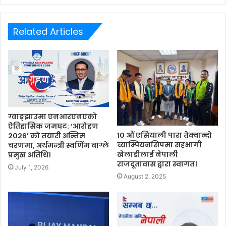
Related Articles
ग्वाङ्झाउमा एनआरएनएको
ऐतिहासिक जमघट: ‘आरोहण
१० औं एसियाली पारा तेक्वान्दो
२०२६’ को तयारी अन्तिम
च्याम्पियनसिपमा सहभागी
चरणमा, अर्थमन्त्री स्वर्णिम वाग्ले
खेलाडीलाई नेपाली
प्रमुख अतिथि।
राजदूतावास द्वारा स्वागत।
July 1, 2026
August 2, 2025