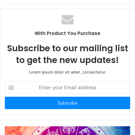
e
b
s
i
t
With Product You Purchase
e
Subscribe to our mailing list
to get the new updates!
Lorem ipsum dolor sit amet, consectetur.
E
n
t
e
r
y
o
u