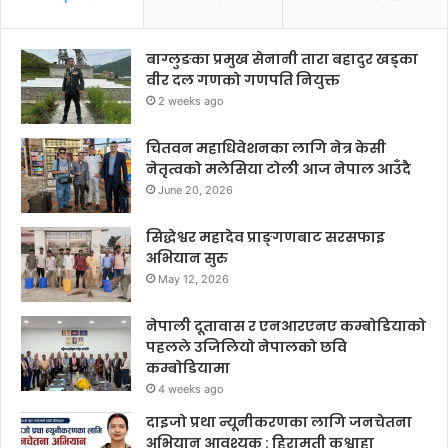
बाग्लुङका प्रमुख सेनानी तारा बहादुर खड्का
वीर दल गणको गणपति नियुक्त
2 weeks ago
चितवन महाधिवेशनका लागि नेत्र केसी
नेतृत्वको मलेसिया टोली आज नेपाल आउँदै
June 20, 2026
सिद्धेश्वर महादेव प्राङ्गणबाट सरसफाइ
अभियान सुरु
May 12, 2026
नेपाली दूतावास र एनआरएनए कम्बोडियाको
पहलले उजिलियो नेपालको छवि
कम्बोडियामा
4 weeks ago
दाइजो प्रथा न्यूनीकरणका लागि जनचेतना
अभियान आवश्यक : हिरामती कुश्वाहा