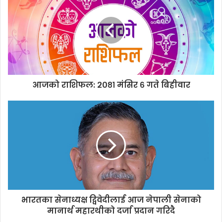
r
E
m
a
i
l
a
d
d
आजको राशिफल: २०८१ मंसिर ६ गते बिहीवार
r
e
s
s
भारतका सेनाध्यक्ष द्विवेदीलाई आज नेपाली सेनाको
मानार्थ महारथीको दर्जा प्रदान गरिदै