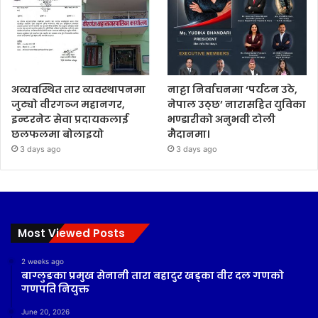
अव्यवस्थित तार व्यवस्थापनमा
नाट्टा निर्वाचनमा ‘पर्यटन उठे,
जुट्यो वीरगञ्ज महानगर,
नेपाल उठ्छ’ नारासहित युविका
इन्टरनेट सेवा प्रदायकलाई
भण्डारीको अनुभवी टोली
छलफलमा बोलाइयो
मैदानमा।
3 days ago
3 days ago
Most Viewed Posts
2 weeks ago
बाग्लुङका प्रमुख सेनानी तारा बहादुर खड्का वीर दल गणको
गणपति नियुक्त
June 20, 2026