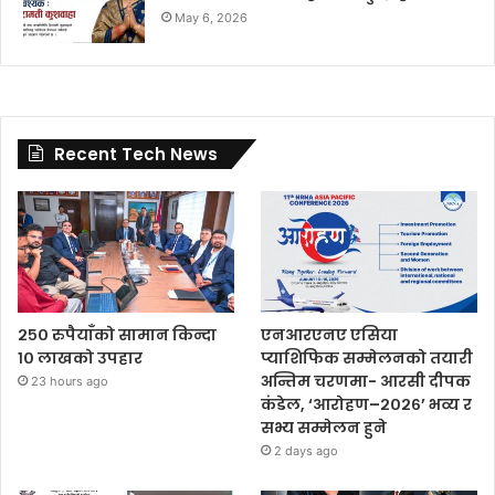
May 6, 2026
Recent Tech News
२५० रुपैयाँको सामान किन्दा
एनआरएनए एसिया
१० लाखको उपहार
प्याशिफिक सम्मेलनको तयारी
अन्तिम चरणमा- आरसी दीपक
23 hours ago
कंडेल, ‘आरोहण–२०२६’ भव्य र
सभ्य सम्मेलन हुने
2 days ago