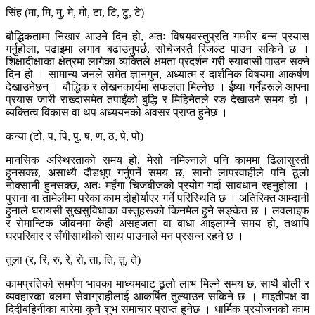
सिंह (मा, मि, मु, मे, मो, टा, टि, टु, टे)
बौद्धिकतामा निखार आउने दिन हो, अतः विषयवस्तुप्रति गम्भीर बन्न प्रयास
गर्नुहोला, पढाइमा लगाव बढाउनुपर्छ, सोचेजस्तै रिजल्ट पाउन सकिने छ ।
शिक्षादीक्षाका क्षेत्रमा लागेका व्यक्तिले क्षमता प्रदर्शन गरी स्याबासी पाउन सक्ने
दिन हो । सामान्य जनले समेत ज्ञानगुन, अध्यात्म र दार्शनिक विषयमा आकर्षण
देखाउनेछन् । बौद्धिक र लेखनकार्यमा सफलता मिल्नेछ । ईष्र्या गर्नेहरूले आफ्ना
प्रयास जारी राख्दासमेत तपाईंको बुद्धि र मिहिनेतले रङ देखाउने समय हो ।
व्यक्तित्व विकास वा थप अध्ययनको अवसर प्राप्त हुनेछ ।
कन्या (टो, प, पि, पु, ष, ण, ठ, पे, पो)
मानसिक अस्थिरताको समय हो, मेसो नमिल्नाले पनि काममा ढिलासुस्ती
हुनसक्छ, असाध्यै दौडधूप गर्नुपर्ने समय छ, सानो लापरवाहीले पनि ठूलो
नोक्सानी हुनसक्छ, अतः महँगा चिजबीजको प्रयोग गर्दा सावधान रहनुहोला ।
पुराना वा तामेलीमा परेका काम दोहोर्याएर गर्ने परिस्थिति छ । अतिरिक्त आम्दानी
हुनाले घरायसी सुखसुविधाका वस्तुहरूको किनमेल हुने सङ्केत छ । लवलाइफ
र रोमान्टिक जीवनमा केही असहजता वा बाधा आइलाग्ने समय हो, तथापि
घरपरिवार र सँगीसाथीको साथ पाउनाले मन प्रसन्न रहने छ ।
तुला (र, रि, रु, रे, रो, ता, ति, तु, ते)
कामप्रतिको समर्पण भावका माध्यमबाट ठूलो लाभ मिल्ने समय छ, साथै बोली र
व्यवहारका बलमा सेवाग्राहीलाई आकर्षित तुल्याउन सकिने छ । माइतीपक्ष वा
दिदीबहिनीका बारेमा कुनै शुभ समाचार प्राप्त हुनेछ । धार्मिक प्रयोजनको काम