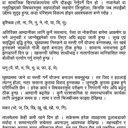
वा सामाजिक क्रियाकलापमा पनि दौडधूप गर्नुपर्ने दिन हो । नजानेको वा
नसुल्झिएको विषयवस्तुमा सहपाठीको सहयोग लिनुहोला, किनकि जब तपाईंको
उद्देश्य सुदृढ हुन्छ, कडा परिश्रम विकल्प होइन आवश्यकता बन्ने गर्दछ ।
बृश्चिक (तो, ना, नि, नु, ने, नो, या, यि, यु)
अतिरिक्त आम्दानीका लागि कुनै व्यवसाय, पेसा वा नोकरीका बारेमा आकर्षण छ
भने अनुभवी र जान्नेबुझ्नेको राय लिएर अघि बढ्दा जाती हुन्छ । सुख एवं
समृद्धिमा बृद्धि हुनेछ, घुमघाममा निस्कने वा मस्ती गर्ने योजना बन्नसक्छ, तर खर्च
हुनसक्ने भएकाले गोजी दह्रो बनाउनु ठीक हुनेछ । सामान्य भनाभनमा ठूलै
झगडापर्ने दिन छ । खासगरी घनिष्ठ साथीभाइ र नातागोताका मानिससित नम्र
बोलीको प्रयोग गर्नु राम्रो हुन्छ ।
धनु (ये, यो, भ, भि, भु, ध, फा, ढ, भे)
घुमघाममा जाने वा मस्ती गर्ने योजना बनाउन सक्नुहुन्छ । तर जिद र हठलाई
त्याग्नु होला, नत्र ससाना कुरामा विवाद हुनसक्छ । जुनसुकै कुरामा ढुक्क हुने
परिस्थिति छैन । हरेक काम र विषयवस्तुमा परीक्षण र निगरानी गरेर अघि बढ्नु
ठीक हुन्छ । आम्दानी बढ्नेछ । कुनै प्रशासनिक वा व्यवस्थापकीय कार्यका
लागि अनुकूल समय छ । तामा र रातो चिजबीजमा फाइदा देखिन्छ ।
मकर (भो, ज, जि, खि, खु, खे, खो, गा, गि)
तालमेलमा केही कमी रहने दिन हो । सकेसम्म हरेक व्यवहारमा ठूलाबडाको
मर्यादा र सम्मानप्रति सचेतता अपनाउनु आवश्यक देखिन्छ । महत्त्वहीन र
बेकारका काममा समय नबिताउनु होला, बरु मन स्थिर छैन भने एकछिन आराम