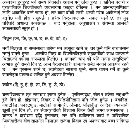
अस्वस्थ हुनुहुन्छ भने समय निकालेर आराम गर्नु ठीक हुन्छ । खनिज पदार्थ र
पुरातात्त्विक चिजबीजको व्यवसायमा फाइदा देखिन्छ । मन आनन्दप्राप्तिका
लागि आकर्षित बन्ने समय हो, तर काम बाँकी राखी अल्छी गरेमा आफैंलाई लोड
बढ्नेछ भनी होस राख्नुपर्छ । हरेक क्रियाकलापमा सफल भइने छ, तर मुड
घरिघरि अशान्त बन्नसक्छ । याद गर्नुहोला, अनुशासन र संयमता आजको
सफलताको सूत्र हो ।
मिथुन (का, कि, कु, घ, ङ, छ, के, को, ह)
नयाँ मित्रता वा सम्बन्धका बारेमा मन उत्सुक रहने छ, तर कुनै पनि बाचाबन्धन
नगर्नु राम्रो हुन्छ । आत्मीय मित्र वा विपरीतलिङ्गी सहकर्मीको साथ पाउनाले
चिताएको काममा सफलता मिल्नेछ । कामको चाप बढे पनि मनमा सन्तुष्टिको
आभास हुने राम्रो दिन छ, आज गैरलाभकारी कामतर्फ समेत मनको आकर्षण रहने
छ । मन प्रसन्न रहने छ, लवमेटका साथमा घुम्ने, समय यापन गर्ने वा कुनै
समारोहमा एकसाथ सरिक हुने अवसर मिल्नेछ ।
कर्कट (हि, हु, हे, हो, डा, डि, डु, डे, डो)
घरपरिवारबाट शुभ समाचार प्राप्त हुनेछ । प्रतिस्पद्र्धा, खेल र तर्कमा सहभागी
हुने दिन हो, झैझगडा, विवाद र प्रतियोगितामा पनि जीत हुनेछ । बेकरिङ,
क्याटरिङ, फास्टफुड, माटोको सामाग्री, औजार, भाँडाकुँडा आदिका व्यवसायी
खुसी हुने दिन हो, तर सेवाग्राहीको विश्वास जित्न केही समय लाग्नसक्छ ।
घमण्ड र क्रोधमा बृद्धि हुनसक्छ, तर पनि व्यक्तिगत कार्य र पारिवारिक
जिम्मेबारीका बीच तालमेल मिलाउन सकेमा विवाद एवं अपजसबाट बच्न सकिन्छ
।