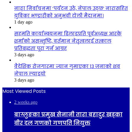
नाट्टा निर्वाचनमा ‘पर्यटन उठे, नेपाल उठ्छ’ नारासहित
युविका भण्डारीको अनुभवी टोली मैदानमा।
1 day ago
सहमति कार्यान्वयनमा ढिलाइप्रति पूर्वअध्यक्ष आरके
शर्माको असन्तुष्टि, वर्तमान नेतृत्वलाई तत्काल
प्रतिबद्धता पूरा गर्न आग्रह
3 days ago
वैदेशिक रोजगारमा ज्यान गुमाएका १३ जनाको शव
नेपाल ल्याइयो
3 days ago
Most Viewed Posts
2 weeks ago
बाग्लुङका प्रमुख सेनानी तारा बहादुर खड्का
वीर दल गणको गणपति नियुक्त