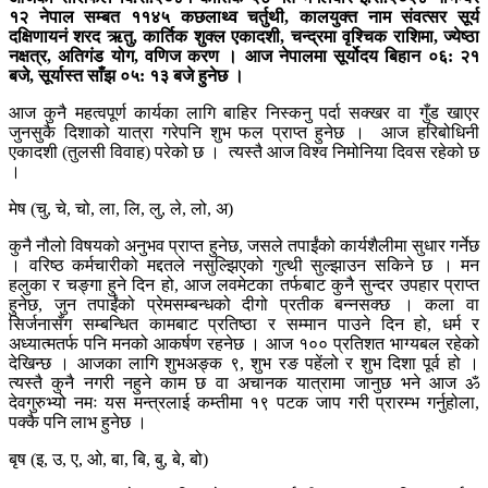
१२ नेपाल सम्बत ११४५ कछलाथ्व चर्तुथी, कालयुक्त नाम संवत्सर सूर्य
दक्षिणायनं शरद ऋतु, कार्तिक शुक्ल एकादशी, चन्द्रमा वृश्चिक राशिमा, ज्येष्ठा
नक्षत्र, अतिगंड योग, वणिज करण । आज नेपालमा सूर्योदय बिहान ०६: २१
बजे, सूर्यास्त साँझ ०५: १३ बजे हुनेछ ।
आज कुनै महत्वपूर्ण कार्यका लागि बाहिर निस्कनु पर्दा सक्खर वा गुँड खाएर
जुनसुकै दिशाको यात्रा गरेपनि शुभ फल प्राप्त हुनेछ । आज हरिबोधिनी
एकादशी (तुलसी विवाह) परेको छ । त्यस्तै आज विश्व निमोनिया दिवस रहेको छ
।
मेष (चु, चे, चो, ला, लि, लु, ले, लो, अ)
कुनै नौलो विषयको अनुभव प्राप्त हुनेछ, जसले तपाईंको कार्यशैलीमा सुधार गर्नेछ
। वरिष्ठ कर्मचारीको मद्दतले नसुल्झिएको गुत्थी सुल्झाउन सकिने छ । मन
हलुका र चङ्गा हुने दिन हो, आज लवमेटका तर्फबाट कुनै सुन्दर उपहार प्राप्त
हुनेछ, जुन तपाईंको प्रेमसम्बन्धको दीगो प्रतीक बन्नसक्छ । कला वा
सिर्जनासँग सम्बन्धित कामबाट प्रतिष्ठा र सम्मान पाउने दिन हो, धर्म र
अध्यात्मतर्फ पनि मनको आकर्षण रहनेछ । आज १०० प्रतिशत भाग्यबल रहेको
देखिन्छ । आजका लागि शुभअङ्क ९, शुभ रङ पहेंलो र शुभ दिशा पूर्व हो ।
त्यस्तै कुनै नगरी नहुने काम छ वा अचानक यात्रामा जानुछ भने आज ॐ
देवगुरुभ्यो नमः यस मन्त्रलाई कम्तीमा १९ पटक जाप गरी प्रारम्भ गर्नुहोला,
पक्कै पनि लाभ हुनेछ ।
बृष (इ, उ, ए, ओ, बा, बि, बु, बे, बो)