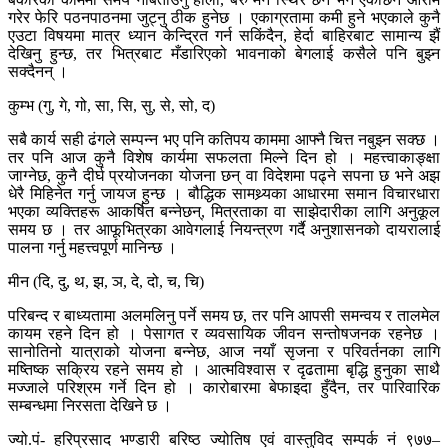
गरेर फेरि पठनपाठनमा जुट्नु ठीक हुनेछ । एकाग्रतामा कमी हुने भएकाले कुनै
एउटा विषयमा मात्र ध्यान केन्द्रित गर्न सकिंदैन, हेर्दा बाहिरबाट सामान्य झैं
देखिनु हुन्छ, तर भित्रबाट मँडारिएको भावनाको बेगलाई कसैले पनि बुझ्न
सक्दैनन् ।
कुम्भ (गु, गे, गो, सा, सि, सु, से, सो, द)
सबै कार्य सही ढंगले सम्पन्न भए पनि कतिपय काममा आफ्नै चित्त नबुझ्न सक्छ ।
तर पनि आज कुनै विशेष कार्यमा सफलता मिल्ने दिन हो । महत्त्वाकाङ्क्षा
जाग्नेछ, कुनै दीर्घ प्रयोजनका योजना छन् वा विदेशमा पढ्ने सपना छ भने अझ
धेरै मिहिनेत गर्नु जायज हुन्छ । बौद्धिक सामथ्र्यका आधारमा समान विचारधारा
भएका व्यक्तिहरू आकर्षित बन्नेछन्, मित्रताका वा साझेदारीका लागि अनुकूल
समय छ । तर आफूभित्रका आवेगलाई नियन्त्रण गर्दै अनुशासनको दायरालाई
पालना गर्नु महत्त्वपूर्ण मानिन्छ ।
मीन (दि, दु, थ, झ, ञ, दे, दो, च, चि)
परिबन्द र बाध्यतामा अलमलिनु पर्ने समय छ, तर पनि आपसी समन्वय र तालमेल
कायम रहने दिन हो । पेसागत र व्यवसायिक जीवन सन्तोषजनक रहनेछ ।
सानोतिनो यात्राको योजना बन्नेछ, आज नयाँ सृजना र परिवर्तनका लागि
मष्तिष्क सक्रिय रहने समय हो । आत्मविश्वास र दृढतामा बृद्धि हुनुका साथै
मज्जाले परिश्रम गर्ने दिन हो । कारोबारमा बेफाइदा हुँदैन, तर पारिवारिक
सम्बन्धमा निरसता देखिने छ ।
ज्यो.पं- हरिप्रसाद भण्डारी बरिष्ठ ज्योतिष एवं वास्तुविद सम्पर्क नं ९७७–