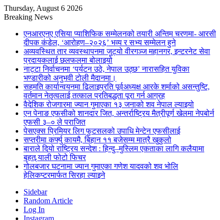
Thursday, August 6 2026
Breaking News
एनआरएनए एसिया प्याशिफिक सम्मेलनको तयारी अन्तिम चरणमा- आरसी
दीपक कंडेल, ‘आरोहण–२०२६’ भव्य र सभ्य सम्मेलन हुने
अव्यवस्थित तार व्यवस्थापनमा जुट्यो वीरगञ्ज महानगर, इन्टरनेट सेवा
प्रदायकलाई छलफलमा बोलाइयो
नाट्टा निर्वाचनमा ‘पर्यटन उठे, नेपाल उठ्छ’ नारासहित युविका
भण्डारीको अनुभवी टोली मैदानमा।
सहमति कार्यान्वयनमा ढिलाइप्रति पूर्वअध्यक्ष आरके शर्माको असन्तुष्टि,
वर्तमान नेतृत्वलाई तत्काल प्रतिबद्धता पूरा गर्न आग्रह
वैदेशिक रोजगारमा ज्यान गुमाएका १३ जनाको शव नेपाल ल्याइयो
एन पेनाङ एफसीको शानदार जित, अन्तर्राष्ट्रिय मैत्रीपूर्ण खेलमा नेपबोर्न
एफसी ३–० ले पराजित
पेसएक्स प्रिमियर लिग फुटसलको उपाधि मेन्टेन एफसीलाई
सप्तरीमा कर्फ्यु कायमै, बिहान ११ बजेसम्म मात्रै खुकुलो
बाराले दियो राष्ट्रिय सन्देश : हिन्दु–मुस्लिम एकताका लागि कलैयामा
बृहत् र्‍याली फोटो फिचर
गोलबजार घटनामा ज्यान गुमाएका गणेश यादवको शव भोलि
हेलिकप्टरमार्फत सिरहा ल्याइने
Sidebar
Random Article
Log In
Instagram