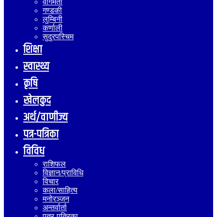
वागमती
गण्डकी
लुम्बिनी
कर्णाली
सुदुरपस्चिम
शिक्षा
स्वास्थ्य
कृषि
खेलकुद
अर्थ/वाणीज्य
पत्र-पत्रिका
विविध
राशिफल
विज्ञान/प्राविधि
विचार
कला/साहित्य
मनोरञ्जन
अन्तर्वार्ता
पत्र-पत्रिका