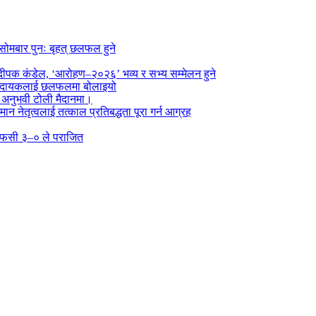
सोमबार पुनः बृहत् छलफल हुने
पक कंडेल, ‘आरोहण–२०२६’ भव्य र सभ्य सम्मेलन हुने
ा प्रदायकलाई छलफलमा बोलाइयो
ो अनुभवी टोली मैदानमा।
तमान नेतृत्वलाई तत्काल प्रतिबद्धता पूरा गर्न आग्रह
्न एफसी ३–० ले पराजित