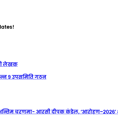
dates!
्री लेखक
िन्न ९ उपसमिति गठन
तिम चरणमा- आरसी दीपक कंडेल, ‘आरोहण–२०२६’ भव्