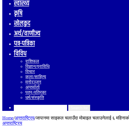
स्वास्थ्य
कृषि
खेलकुद
अर्थ/वाणीज्य
पत्र-पत्रिका
विविध
राशिफल
विज्ञान/प्राविधि
विचार
कला/साहित्य
मनोरञ्जन
अन्तर्वार्ता
पत्र-पत्रिका
धर्म/संस्कृति
Search for
Home
/
अन्तराष्ट्रिय
/
जापानमा साइकल चलाउँदा मोबाइल चलाउनेलाई ६ महिना
अन्तराष्ट्रिय