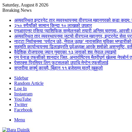
Saturday, August 8 2026
Breaking News
अव्यवस्थित इन्टरनेट तार व्यवस्थापनमा वीरगञ्ज महानगरको कडा कदम: 
२५० रुपैयाँको सामान किन्दा १० लाखको उपहार
एनआरएनए एसिया प्याशिफिक सम्मेलनको तयारी अन्तिम चरणमा- आरसी दी
अव्यवस्थित तार व्यवस्थापनमा जुट्यो वीरगञ्ज महानगर, इन्टरनेट सेव
नाट्टा निर्वाचनमा ‘पर्यटन उठे, नेपाल उठ्छ’ नारासहित युविका भण्डारीक
सहमति कार्यान्वयनमा ढिलाइप्रति पूर्वअध्यक्ष आरके शर्माको असन्तुष्टि, वर्
वैदेशिक रोजगारमा ज्यान गुमाएका १३ जनाको शव नेपाल ल्याइयो
एन पेनाङ एफसीको शानदार जित, अन्तर्राष्ट्रिय मैत्रीपूर्ण खेलमा नेपबोर
पेसएक्स प्रिमियर लिग फुटसलको उपाधि मेन्टेन एफसीलाई
सप्तरीमा कर्फ्यु कायमै, बिहान ११ बजेसम्म मात्रै खुकुलो
Sidebar
Random Article
Log In
Instagram
YouTube
Twitter
Facebook
Menu