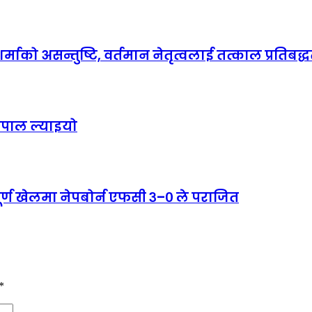
माको असन्तुष्टि, वर्तमान नेतृत्वलाई तत्काल प्रतिबद्धत
ेपाल ल्याइयो
पूर्ण खेलमा नेपबोर्न एफसी ३–० ले पराजित
*