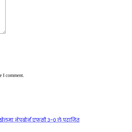
me I comment.
्ण खेलमा नेपबोर्न एफसी ३–० ले पराजित