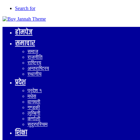
Search for
होमपेज
समाचार
समाज
राजनीति
राष्ट्रिय
अन्तराष्ट्रिय
स्थानीय
प्रदेश
प्रदेश १
मधेस
वागमती
गण्डकी
लुम्बिनी
कर्णाली
सुदुरपस्चिम
शिक्षा