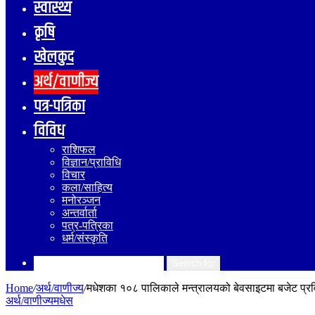
स्वास्थ्य
कृषि
खेलकुद
अर्थ/वाणीज्य
पत्र-पत्रिका
विविध
राशिफल
विज्ञान/प्राविधि
विचार
कला/साहित्य
मनोरञ्जन
अन्तर्वार्ता
पत्र-पत्रिका
धर्म/संस्कृति
Search for
Home
/
अर्थ/वाणीज्य
/
मधेशका १०८ पालिकाले मन्त्रालयको बेवसाइटमा बजेट प्रवि
अर्थ/वाणीज्य
मधेस