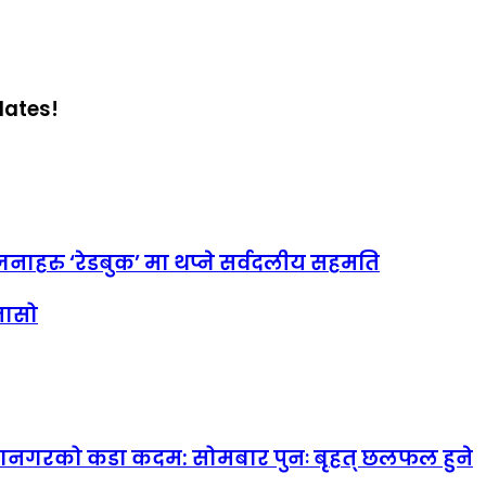
dates!
जनाहरु ‘रेडबुक’ मा थप्ने सर्वदलीय सहमति
नासो
महानगरको कडा कदम: सोमबार पुनः बृहत् छलफल हुने