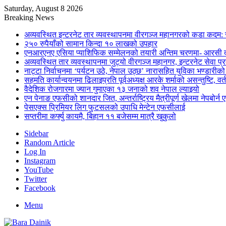
Saturday, August 8 2026
Breaking News
अव्यवस्थित इन्टरनेट तार व्यवस्थापनमा वीरगञ्ज महानगरको कडा कदम: 
२५० रुपैयाँको सामान किन्दा १० लाखको उपहार
एनआरएनए एसिया प्याशिफिक सम्मेलनको तयारी अन्तिम चरणमा- आरसी दी
अव्यवस्थित तार व्यवस्थापनमा जुट्यो वीरगञ्ज महानगर, इन्टरनेट सेव
नाट्टा निर्वाचनमा ‘पर्यटन उठे, नेपाल उठ्छ’ नारासहित युविका भण्डारीक
सहमति कार्यान्वयनमा ढिलाइप्रति पूर्वअध्यक्ष आरके शर्माको असन्तुष्टि, वर्
वैदेशिक रोजगारमा ज्यान गुमाएका १३ जनाको शव नेपाल ल्याइयो
एन पेनाङ एफसीको शानदार जित, अन्तर्राष्ट्रिय मैत्रीपूर्ण खेलमा नेपबोर
पेसएक्स प्रिमियर लिग फुटसलको उपाधि मेन्टेन एफसीलाई
सप्तरीमा कर्फ्यु कायमै, बिहान ११ बजेसम्म मात्रै खुकुलो
Sidebar
Random Article
Log In
Instagram
YouTube
Twitter
Facebook
Menu