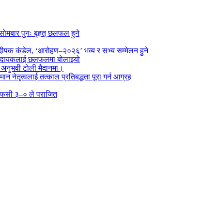
सोमबार पुनः बृहत् छलफल हुने
पक कंडेल, ‘आरोहण–२०२६’ भव्य र सभ्य सम्मेलन हुने
ा प्रदायकलाई छलफलमा बोलाइयो
ो अनुभवी टोली मैदानमा।
तमान नेतृत्वलाई तत्काल प्रतिबद्धता पूरा गर्न आग्रह
्न एफसी ३–० ले पराजित