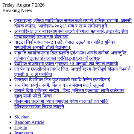
Friday, August 7 2026
Breaking News
एनआरएनए एसिया प्याशिफिक सम्मेलनको तयारी अन्तिम चरणमा- आरसी
दीपक कंडेल, ‘आरोहण–२०२६’ भव्य र सभ्य सम्मेलन हुने
अव्यवस्थित तार व्यवस्थापनमा जुट्यो वीरगञ्ज महानगर, इन्टरनेट सेवा
प्रदायकलाई छलफलमा बोलाइयो
नाट्टा निर्वाचनमा ‘पर्यटन उठे, नेपाल उठ्छ’ नारासहित युविका
भण्डारीको अनुभवी टोली मैदानमा।
सहमति कार्यान्वयनमा ढिलाइप्रति पूर्वअध्यक्ष आरके शर्माको असन्तुष्टि,
वर्तमान नेतृत्वलाई तत्काल प्रतिबद्धता पूरा गर्न आग्रह
वैदेशिक रोजगारमा ज्यान गुमाएका १३ जनाको शव नेपाल ल्याइयो
एन पेनाङ एफसीको शानदार जित, अन्तर्राष्ट्रिय मैत्रीपूर्ण खेलमा नेपबोर्न
एफसी ३–० ले पराजित
पेसएक्स प्रिमियर लिग फुटसलको उपाधि मेन्टेन एफसीलाई
सप्तरीमा कर्फ्यु कायमै, बिहान ११ बजेसम्म मात्रै खुकुलो
बाराले दियो राष्ट्रिय सन्देश : हिन्दु–मुस्लिम एकताका लागि कलैयामा
बृहत् र्‍याली फोटो फिचर
गोलबजार घटनामा ज्यान गुमाएका गणेश यादवको शव भोलि
हेलिकप्टरमार्फत सिरहा ल्याइने
Sidebar
Random Article
Log In
Instagram