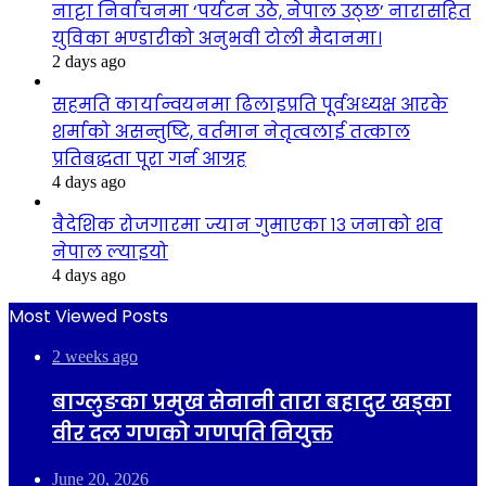
नाट्टा निर्वाचनमा ‘पर्यटन उठे, नेपाल उठ्छ’ नारासहित
युविका भण्डारीको अनुभवी टोली मैदानमा।
2 days ago
सहमति कार्यान्वयनमा ढिलाइप्रति पूर्वअध्यक्ष आरके
शर्माको असन्तुष्टि, वर्तमान नेतृत्वलाई तत्काल
प्रतिबद्धता पूरा गर्न आग्रह
4 days ago
वैदेशिक रोजगारमा ज्यान गुमाएका १३ जनाको शव
नेपाल ल्याइयो
4 days ago
Most Viewed Posts
2 weeks ago
बाग्लुङका प्रमुख सेनानी तारा बहादुर खड्का
वीर दल गणको गणपति नियुक्त
June 20, 2026