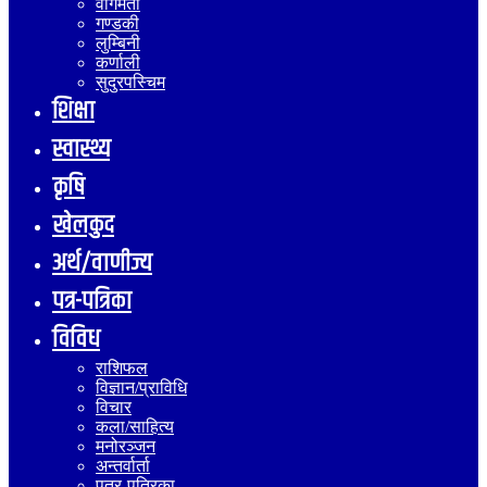
वागमती
गण्डकी
लुम्बिनी
कर्णाली
सुदुरपस्चिम
शिक्षा
स्वास्थ्य
कृषि
खेलकुद
अर्थ/वाणीज्य
पत्र-पत्रिका
विविध
राशिफल
विज्ञान/प्राविधि
विचार
कला/साहित्य
मनोरञ्जन
अन्तर्वार्ता
पत्र-पत्रिका