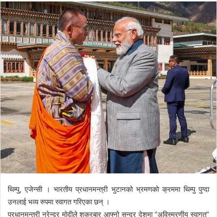
n
d
a
n
e
m
a
i
l
थिम्पु, एजेन्सी । भारतीय प्रधानमन्त्री भुटानको भ्रमणको क्रममा थिम्पु पुग्दा
उनलाई भव्य रुपमा स्वागत गरिएका छन् ।
प्रधानमन्त्री नरेन्द्र मोदीले शुक्रबार आफ्नो सुन्दर देशमा “अविस्मरणीय स्वागत”