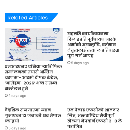
Related Articles
सहमति कार्यान्वयनमा
ढिलाइप्रति पूर्वअध्यक्ष आरके
शर्माको असन्तुष्टि, वर्तमान
नेतृत्वलाई तत्काल प्रतिबद्धता
पूरा गर्न आग्रह
5 days ago
एनआरएनए एसिया प्याशिफिक
सम्मेलनको तयारी अन्तिम
चरणमा- आरसी दीपक कंडेल,
‘आरोहण–२०२६’ भव्य र सभ्य
सम्मेलन हुने
2 days ago
वैदेशिक रोजगारमा ज्यान
एन पेनाङ एफसीको शानदार
गुमाएका १३ जनाको शव नेपाल
जित, अन्तर्राष्ट्रिय मैत्रीपूर्ण
ल्याइयो
खेलमा नेपबोर्न एफसी ३–० ले
पराजित
5 days ago