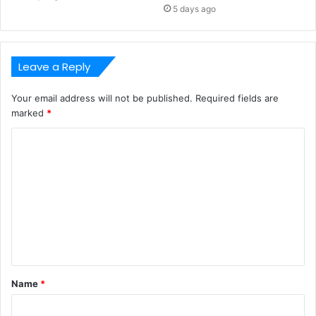
5 days ago
Leave a Reply
Your email address will not be published.
Required fields are
marked
*
C
o
m
m
e
n
t
Name
*
*