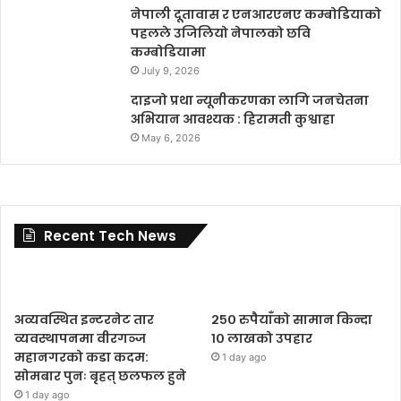
नेपाली दूतावास र एनआरएनए कम्बोडियाको
पहलले उजिलियो नेपालको छवि
कम्बोडियामा
July 9, 2026
दाइजो प्रथा न्यूनीकरणका लागि जनचेतना
अभियान आवश्यक : हिरामती कुश्वाहा
May 6, 2026
Recent Tech News
अव्यवस्थित इन्टरनेट तार
२५० रुपैयाँको सामान किन्दा
व्यवस्थापनमा वीरगञ्ज
१० लाखको उपहार
महानगरको कडा कदम:
1 day ago
सोमबार पुनः बृहत् छलफल हुने
1 day ago