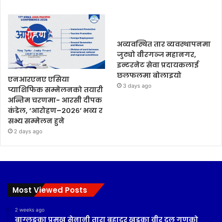
अव्यवस्थित तार व्यवस्थापनमा
जुट्यो वीरगञ्ज महानगर,
इन्टरनेट सेवा प्रदायकलाई
छलफलमा बोलाइयो
एनआरएनए एसिया
3 days ago
प्याशिफिक सम्मेलनको तयारी
अन्तिम चरणमा- आरसी दीपक
कंडेल, ‘आरोहण–२०२६’ भव्य र
सभ्य सम्मेलन हुने
2 days ago
Most Viewed Posts
2 weeks ago
बाग्लुङका प्रमुख सेनानी तारा बहादुर खड्का वीर दल गणको