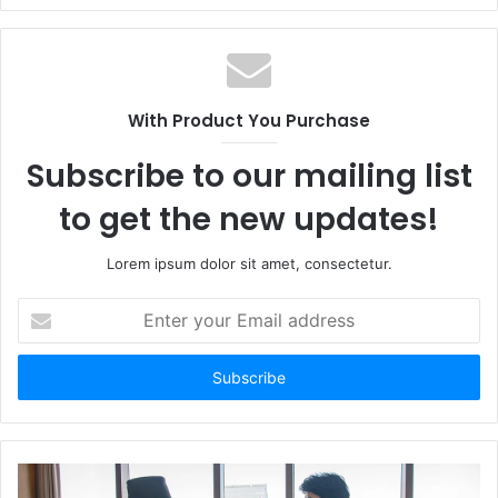
e
b
s
i
t
With Product You Purchase
e
Subscribe to our mailing list
to get the new updates!
Lorem ipsum dolor sit amet, consectetur.
E
n
t
e
r
y
o
u
r