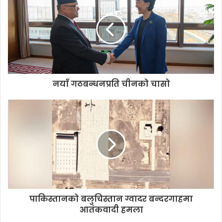
E
m
a
i
l
a
d
d
नयाँ गठबन्धनप्रति चीनको चासो
r
e
s
s
पाकिस्तानको बलुचिस्तान ग्वादर बन्दरगाहमा
आतंकवादी हमला