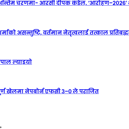
तिम चरणमा- आरसी दीपक कंडेल, ‘आरोहण–२०२६’ भव्
माको असन्तुष्टि, वर्तमान नेतृत्वलाई तत्काल प्रतिबद्धत
ेपाल ल्याइयो
पूर्ण खेलमा नेपबोर्न एफसी ३–० ले पराजित
*