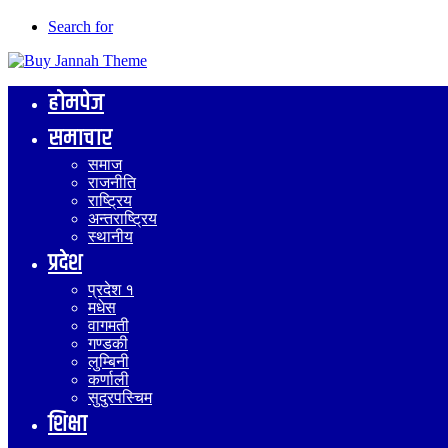
Search for
होमपेज
समाचार
समाज
राजनीति
राष्ट्रिय
अन्तराष्ट्रिय
स्थानीय
प्रदेश
प्रदेश १
मधेस
वागमती
गण्डकी
लुम्बिनी
कर्णाली
सुदुरपस्चिम
शिक्षा