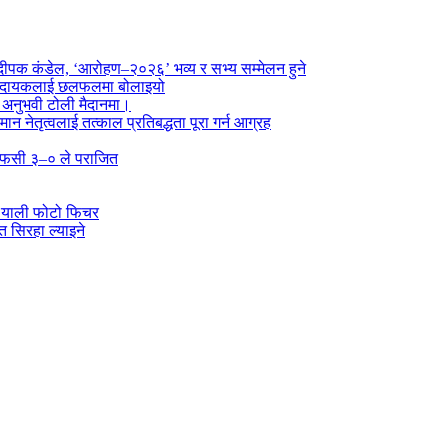
पक कंडेल, ‘आरोहण–२०२६’ भव्य र सभ्य सम्मेलन हुने
ा प्रदायकलाई छलफलमा बोलाइयो
ो अनुभवी टोली मैदानमा।
तमान नेतृत्वलाई तत्काल प्रतिबद्धता पूरा गर्न आग्रह
्न एफसी ३–० ले पराजित
 र्‍याली फोटो फिचर
 सिरहा ल्याइने