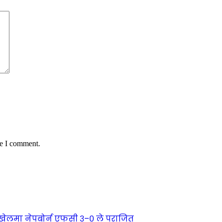
me I comment.
्ण खेलमा नेपबोर्न एफसी ३–० ले पराजित