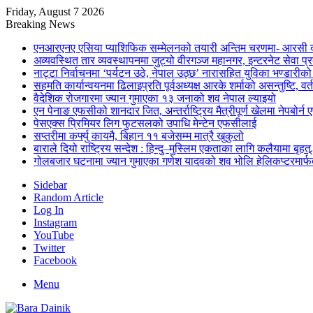
Friday, August 7 2026
Breaking News
एनआरएनए एसिया प्याशिफिक सम्मेलनको तयारी अन्तिम चरणमा- आरसी दी
अव्यवस्थित तार व्यवस्थापनमा जुट्यो वीरगञ्ज महानगर, इन्टरनेट सेव
नाट्टा निर्वाचनमा ‘पर्यटन उठे, नेपाल उठ्छ’ नारासहित युविका भण्डारीक
सहमति कार्यान्वयनमा ढिलाइप्रति पूर्वअध्यक्ष आरके शर्माको असन्तुष्टि, वर्
वैदेशिक रोजगारमा ज्यान गुमाएका १३ जनाको शव नेपाल ल्याइयो
एन पेनाङ एफसीको शानदार जित, अन्तर्राष्ट्रिय मैत्रीपूर्ण खेलमा नेपबोर
पेसएक्स प्रिमियर लिग फुटसलको उपाधि मेन्टेन एफसीलाई
सप्तरीमा कर्फ्यु कायमै, बिहान ११ बजेसम्म मात्रै खुकुलो
बाराले दियो राष्ट्रिय सन्देश : हिन्दु–मुस्लिम एकताका लागि कलैयामा बृहत्
गोलबजार घटनामा ज्यान गुमाएका गणेश यादवको शव भोलि हेलिकप्टरमार्फत
Sidebar
Random Article
Log In
Instagram
YouTube
Twitter
Facebook
Menu