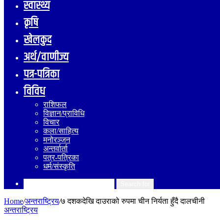
स्वास्थ्य
कृषि
खेलकुद
अर्थ/वाणीज्य
पत्र-पत्रिका
विविध
राशिफल
विज्ञान/प्राविधि
विचार
कला/साहित्य
मनोरञ्जन
अन्तर्वार्ता
पत्र-पत्रिका
धर्म/संस्कृति
Search for
Home
/
अन्तराष्ट्रिय
/
७ दशकदेखि दाउराको रुपमा चीन निर्यता हुँदै दालचीनी
अन्तराष्ट्रिय