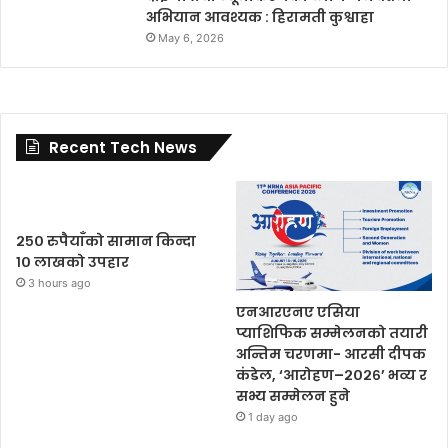
अभियान आवश्यक : हिरामती कुश्वाहा
May 6, 2026
Recent Tech News
२५० रुपैयाँको सामान किन्दा
१० लाखको उपहार
3 hours ago
एनआरएनए एसिया
प्याशिफिक सम्मेलनको तयारी
अन्तिम चरणमा- आरसी दीपक
कंडेल, ‘आरोहण–२०२६’ भव्य र
सभ्य सम्मेलन हुने
1 day ago