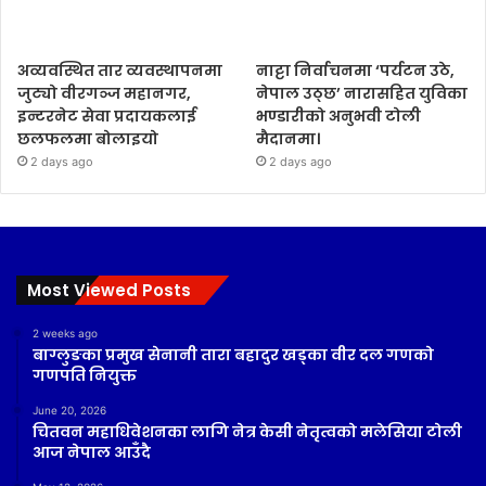
अव्यवस्थित तार व्यवस्थापनमा
नाट्टा निर्वाचनमा ‘पर्यटन उठे,
जुट्यो वीरगञ्ज महानगर,
नेपाल उठ्छ’ नारासहित युविका
इन्टरनेट सेवा प्रदायकलाई
भण्डारीको अनुभवी टोली
छलफलमा बोलाइयो
मैदानमा।
2 days ago
2 days ago
Most Viewed Posts
2 weeks ago
बाग्लुङका प्रमुख सेनानी तारा बहादुर खड्का वीर दल गणको
गणपति नियुक्त
June 20, 2026
चितवन महाधिवेशनका लागि नेत्र केसी नेतृत्वको मलेसिया टोली
आज नेपाल आउँदै