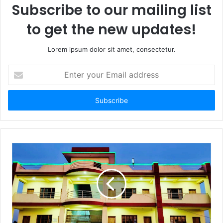
Subscribe to our mailing list
to get the new updates!
Lorem ipsum dolor sit amet, consectetur.
E
n
t
e
r
y
o
u
r
E
m
a
i
l
a