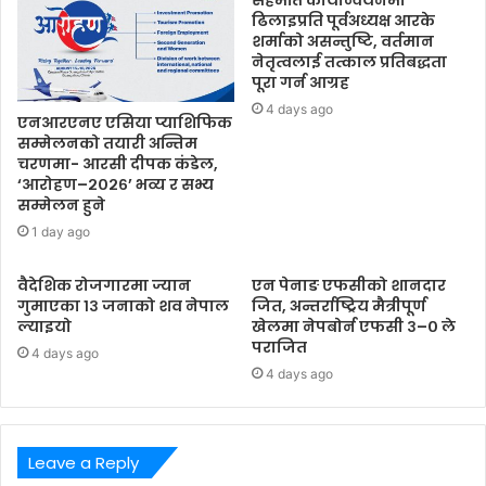
सहमति कार्यान्वयनमा
ढिलाइप्रति पूर्वअध्यक्ष आरके
शर्माको असन्तुष्टि, वर्तमान
नेतृत्वलाई तत्काल प्रतिबद्धता
पूरा गर्न आग्रह
4 days ago
एनआरएनए एसिया प्याशिफिक
सम्मेलनको तयारी अन्तिम
चरणमा- आरसी दीपक कंडेल,
‘आरोहण–२०२६’ भव्य र सभ्य
सम्मेलन हुने
1 day ago
वैदेशिक रोजगारमा ज्यान
एन पेनाङ एफसीको शानदार
गुमाएका १३ जनाको शव नेपाल
जित, अन्तर्राष्ट्रिय मैत्रीपूर्ण
ल्याइयो
खेलमा नेपबोर्न एफसी ३–० ले
पराजित
4 days ago
4 days ago
Leave a Reply