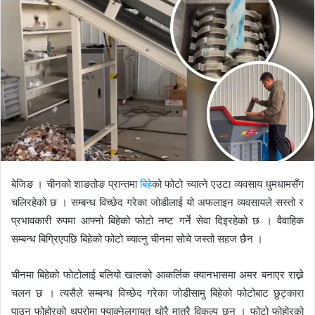
d
a
n
e
m
a
i
l
बेजिङ । चीनको शाङतोङ प्रान्तमा
बिहे
को फोटो च्यात्ने एउटा व्यवसाय धुमधामसँग
चलिरहेको छ । सम्बन्ध विच्छेद गरेका जोडीलाई यो अफलाइन व्यवसायले सस्तो र
प्रभावकारी रुपमा आफ्नो बिहेको फोटो नष्ट गर्ने सेवा दिइरहेको छ । वैवाहिक
सम्बन्ध बिग्रिएपछि बिहेको फोटो च्यात्नु चीनमा सोचे जस्तो सहज छैन ।
चीनमा बिहेको फोटोलाई बलियो खालको आकर्लिक क्यानभासमा अमर बनाएर राख्ने
चलन छ । त्यसैले सम्बन्ध विच्छेद गरेका जोडीसामु बिहेको फोटोबाट छुट्कारा
पाउन फोहोरको थुप्रोमा फ्याक्नेलगायत थोरै मात्रै विकल्प छन् । फोटो फोहोरको