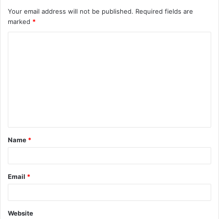
Your email address will not be published.
Required fields are
marked
*
C
o
m
m
e
n
t
Name
*
*
Email
*
Website