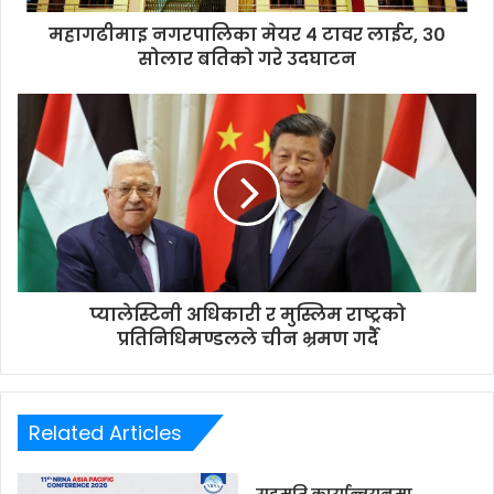
d
d
महागढीमाइ नगरपालिका मेयर ४ टावर लाईट, ३०
r
सोलार बतिको गरे उदघाटन
e
s
s
प्यालेस्टिनी अधिकारी र मुस्लिम राष्ट्रको
प्रतिनिधिमण्डलले चीन भ्रमण गर्दै
Related Articles