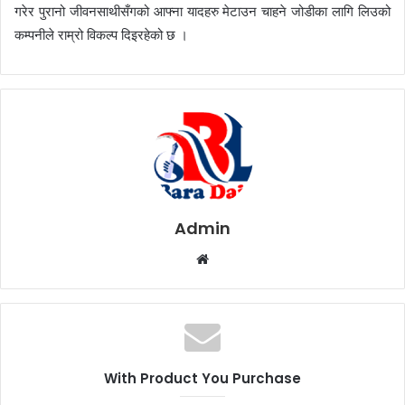
गरेर पुरानो जीवनसाथीसँगको आफ्ना यादहरु मेटाउन चाहने जोडीका लागि लिउको
कम्पनीले राम्रो विकल्प दिइरहेको छ ।
Admin
W
e
b
s
i
t
With Product You Purchase
e