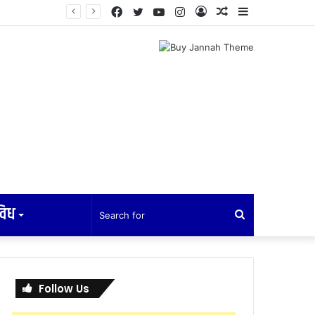
Facebook
Twitter
YouTube
Instagram
Log
Random
Sidebar
In
Article
विध
Search
for
Follow Us