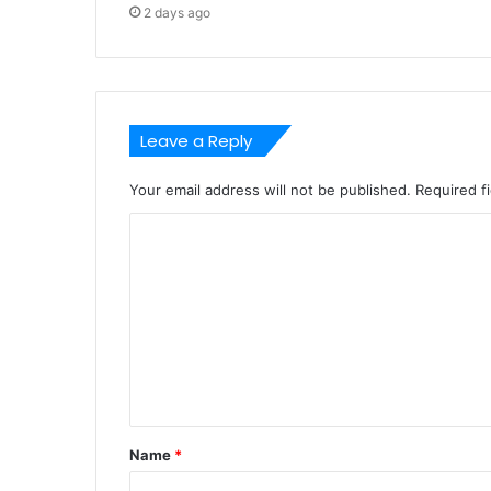
2 days ago
Leave a Reply
Your email address will not be published.
Required f
C
o
m
m
e
n
t
Name
*
*