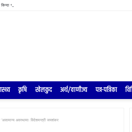
न किन्दा १० लाखको उपहार
ास्थ्य
कृषि
खेलकुद
अर्थ/वाणीज्य
पत्र-पत्रिका
वि
असामान्य अवस्थामाः विदेशमन्त्री जयशंकर