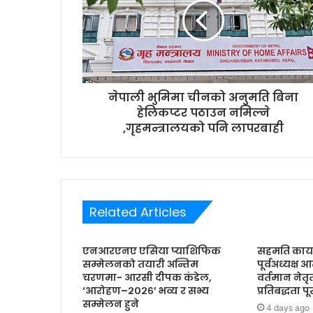
i
l
a
d
d
r
नेपाली भुमिमा चीनको अनुमति बिना
e
हेलिकप्टर पठाउन नमिल्ने
s
,गृहमन्त्रालयको पनि लापरबाही
s
Related Articles
एनआरएनए एसिया प्याशिफिक
सहमति कार्य
सम्मेलनको तयारी अन्तिम
पूर्वअध्यक्ष 
चरणमा- आरसी दीपक कंडेल,
वर्तमान नेत
‘आरोहण–२०२६’ भव्य र सभ्य
प्रतिबद्धता प
सम्मेलन हुने
4 days ago