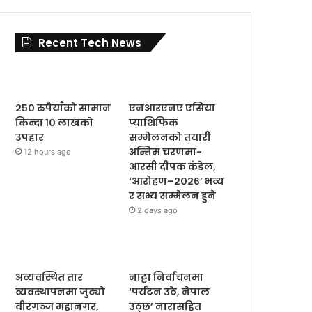
Recent Tech News
२५० रुपैयाँको सामान
एनआरएनए एसिया
किन्दा १० लाखको
प्याशिफिक
उपहार
सम्मेलनको तयारी
अन्तिम चरणमा-
12 hours ago
आरसी दीपक कंडेल,
‘आरोहण–२०२६’ भव्य
र सभ्य सम्मेलन हुने
2 days ago
अव्यवस्थित तार
नाट्टा निर्वाचनमा
व्यवस्थापनमा जुट्यो
‘पर्यटन उठे, नेपाल
वीरगञ्ज महानगर,
उठ्छ’ नारासहित