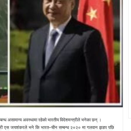
्बन्ध असामान्य अवस्थामा रहेको भारतीय विदेशमन्त्रीले भनेका छन् ।
देशमन्त्री एस जयशंकरले भने कि भारत–चीन सम्बन्ध २०२० मा गलवान झडप पछि