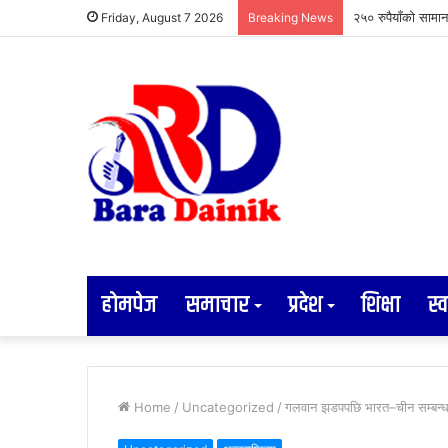
२५० रुपैयाँको सामा
Friday, August 7 2026
Breaking News
होमपेज
समाचार
प्रदेश
शिक्षा
स्व
Home
/
Uncategorized
/
गलवान झडपपछि भारत–चीन सम्बन्ध ’