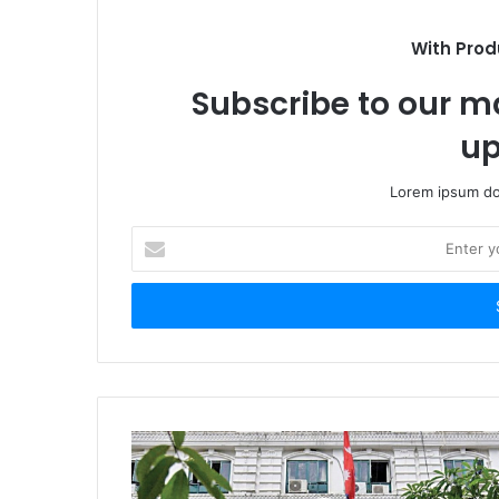
With Prod
Subscribe to our ma
up
Lorem ipsum dol
E
n
t
e
r
y
o
u
r
E
m
a