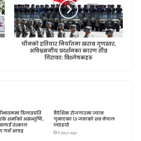
चीनको हतियार निर्यातमा खराब गुणस्तर,
अविश्वसनीय प्रदर्शनका कारण तीव्र
गिरावट: विश्लेषकहरू
ान्वयनमा ढिलाइप्रति
वैदेशिक रोजगारमा ज्यान
आरके शर्माको असन्तुष्टि,
गुमाएका १३ जनाको शव नेपाल
ृत्वलाई तत्काल
ल्याइयो
ूरा गर्न आग्रह
5 days ago