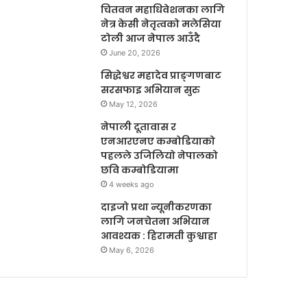
चितवन महाधिवेशनका लागि
नेत्र केसी नेतृत्वको मलेसिया
टोली आज नेपाल आउँदै
June 20, 2026
सिद्धेश्वर महादेव प्राङ्गणबाट
सरसफाइ अभियान सुरु
May 12, 2026
नेपाली दूतावास र
एनआरएनए कम्बोडियाको
पहलले उजिलियो नेपालको
छवि कम्बोडियामा
4 weeks ago
दाइजो प्रथा न्यूनीकरणका
लागि जनचेतना अभियान
आवश्यक : हिरामती कुश्वाहा
May 6, 2026