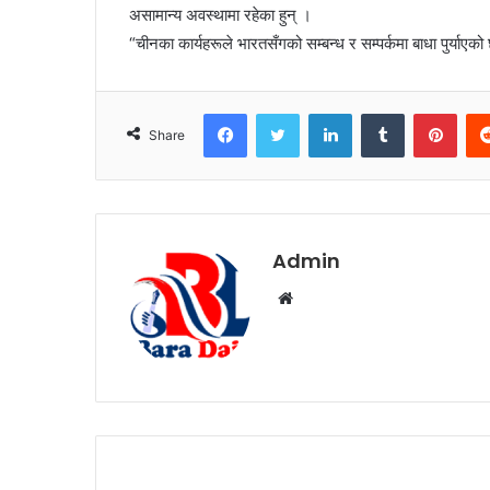
असामान्य अवस्थामा रहेका हुन् ।
“चीनका कार्यहरूले भारतसँगको सम्बन्ध र सम्पर्कमा बाधा पुर्याएक
Facebook
Twitter
LinkedIn
Tumblr
Pinterest
Share
Admin
W
e
b
s
i
t
e