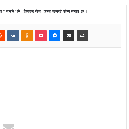
ो छ,” उनले भने, ’देशहरू बीच ’ उच्च स्तरको सैन्य तनाव’ छ ।
Reddit
VKontakte
Odnoklassniki
Pocket
Messenger
Share via Email
Print