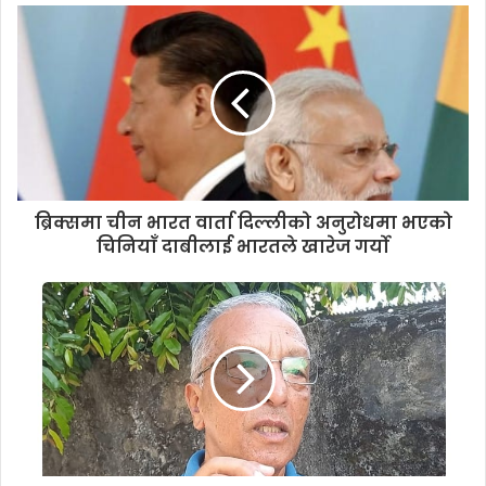
u
r
E
m
a
i
l
a
d
d
ब्रिक्समा चीन भारत वार्ता दिल्लीको अनुरोधमा भएको
r
चिनियाँ दाबीलाई भारतले खारेज गर्यो
e
s
s