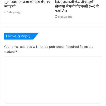
गुमाएका १३ जनाको शव नेपाल
जित, अन्तर्राष्ट्रिय मैत्रीपूर्ण
ल्याइयो
खेलमा नेपबोर्न एफसी ३–० ले
पराजित
5 days ago
5 days ago
Leave a Reply
Your email address will not be published.
Required fields are
marked
*
C
o
m
m
e
n
t