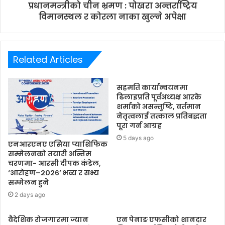
प्रधानमन्त्रीको चीन भ्रमण : पोखरा अन्तर्राष्ट्रिय
विमानस्थल र कोरला नाका खुल्ने अपेक्षा
Related Articles
सहमति कार्यान्वयनमा
ढिलाइप्रति पूर्वअध्यक्ष आरके
शर्माको असन्तुष्टि, वर्तमान
नेतृत्वलाई तत्काल प्रतिबद्धता
पूरा गर्न आग्रह
5 days ago
एनआरएनए एसिया प्याशिफिक
सम्मेलनको तयारी अन्तिम
चरणमा- आरसी दीपक कंडेल,
‘आरोहण–२०२६’ भव्य र सभ्य
सम्मेलन हुने
2 days ago
वैदेशिक रोजगारमा ज्यान
एन पेनाङ एफसीको शानदार