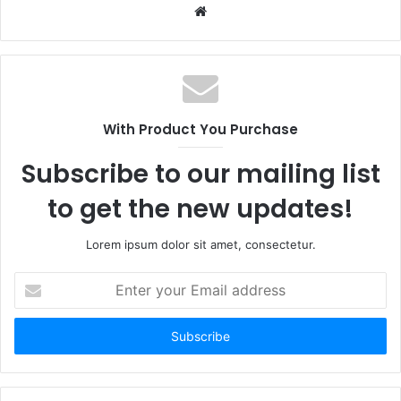
W
e
b
s
i
t
With Product You Purchase
e
Subscribe to our mailing list
to get the new updates!
Lorem ipsum dolor sit amet, consectetur.
E
n
t
e
r
y
o