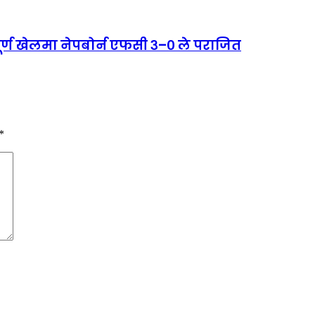
पूर्ण खेलमा नेपबोर्न एफसी ३–० ले पराजित
*