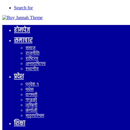
Search for
होमपेज
समाचार
समाज
राजनीति
राष्ट्रिय
अन्तराष्ट्रिय
स्थानीय
प्रदेश
प्रदेश १
मधेस
वागमती
गण्डकी
लुम्बिनी
कर्णाली
सुदुरपस्चिम
शिक्षा