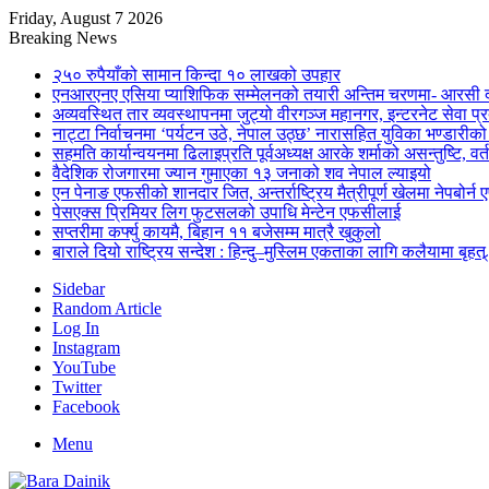
Friday, August 7 2026
Breaking News
२५० रुपैयाँको सामान किन्दा १० लाखको उपहार
एनआरएनए एसिया प्याशिफिक सम्मेलनको तयारी अन्तिम चरणमा- आरसी दी
अव्यवस्थित तार व्यवस्थापनमा जुट्यो वीरगञ्ज महानगर, इन्टरनेट सेव
नाट्टा निर्वाचनमा ‘पर्यटन उठे, नेपाल उठ्छ’ नारासहित युविका भण्डारीक
सहमति कार्यान्वयनमा ढिलाइप्रति पूर्वअध्यक्ष आरके शर्माको असन्तुष्टि, वर्
वैदेशिक रोजगारमा ज्यान गुमाएका १३ जनाको शव नेपाल ल्याइयो
एन पेनाङ एफसीको शानदार जित, अन्तर्राष्ट्रिय मैत्रीपूर्ण खेलमा नेपबोर
पेसएक्स प्रिमियर लिग फुटसलको उपाधि मेन्टेन एफसीलाई
सप्तरीमा कर्फ्यु कायमै, बिहान ११ बजेसम्म मात्रै खुकुलो
बाराले दियो राष्ट्रिय सन्देश : हिन्दु–मुस्लिम एकताका लागि कलैयामा बृहत्
Sidebar
Random Article
Log In
Instagram
YouTube
Twitter
Facebook
Menu