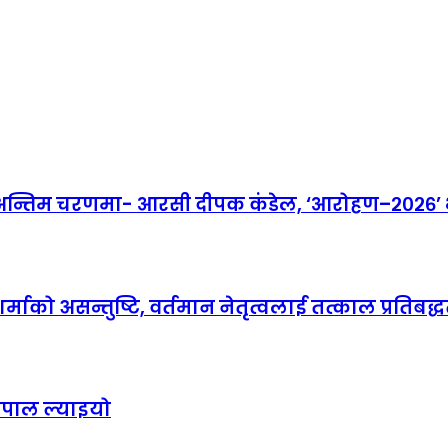
तिम चरणमा- आरसी दीपक कंडेल, ‘आरोहण–२०२६’ भव्
माको असन्तुष्टि, वर्तमान नेतृत्वलाई तत्काल प्रतिबद्धत
ेपाल ल्याइयो