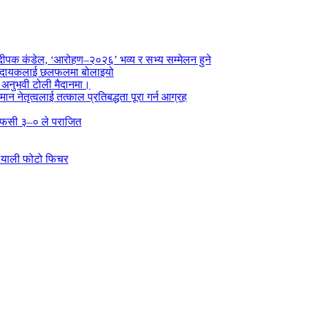
पक कंडेल, ‘आरोहण–२०२६’ भव्य र सभ्य सम्मेलन हुने
ा प्रदायकलाई छलफलमा बोलाइयो
ो अनुभवी टोली मैदानमा।
तमान नेतृत्वलाई तत्काल प्रतिबद्धता पूरा गर्न आग्रह
्न एफसी ३–० ले पराजित
 र्‍याली फोटो फिचर