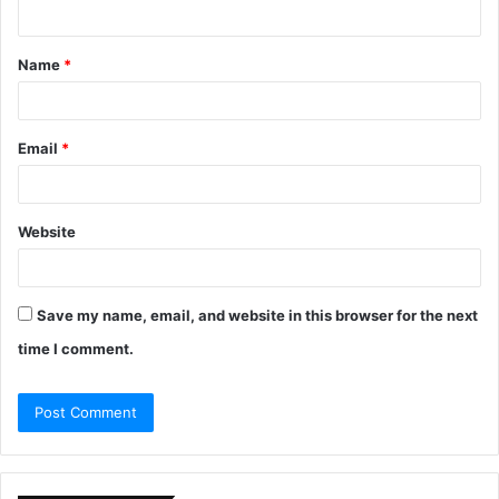
n
t
Name
*
*
Email
*
Website
Save my name, email, and website in this browser for the next
time I comment.