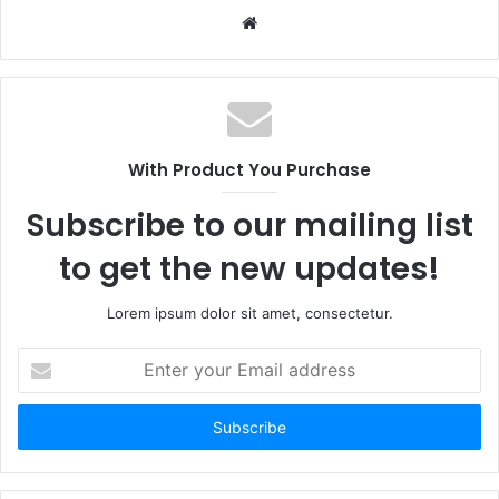
W
e
b
s
i
t
With Product You Purchase
e
Subscribe to our mailing list
to get the new updates!
Lorem ipsum dolor sit amet, consectetur.
E
n
t
e
r
y