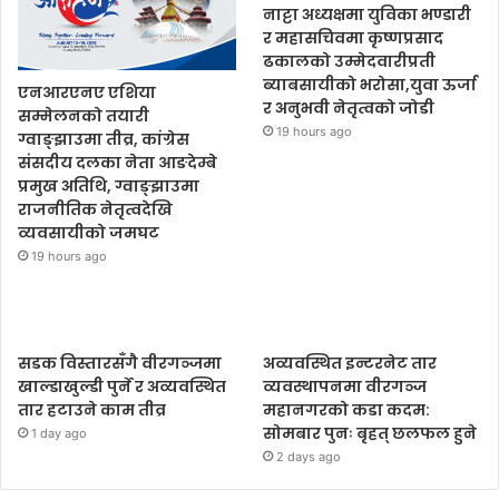
नाट्टा अध्यक्षमा युविका भण्डारी
र महासचिवमा कृष्णप्रसाद
ढकालको उम्मेदवारीप्रती
ब्याबसायीको भरोसा,युवा ऊर्जा
एनआरएनए एशिया
र अनुभवी नेतृत्वको जोडी
सम्मेलनको तयारी
19 hours ago
ग्वाङ्झाउमा तीव्र, कांग्रेस
संसदीय दलका नेता आङदेम्बे
प्रमुख अतिथि, ग्वाङ्झाउमा
राजनीतिक नेतृत्वदेखि
व्यवसायीको जमघट
19 hours ago
सडक विस्तारसँगै वीरगञ्जमा
अव्यवस्थित इन्टरनेट तार
खाल्डाखुल्डी पुर्ने र अव्यवस्थित
व्यवस्थापनमा वीरगञ्ज
तार हटाउने काम तीव्र
महानगरको कडा कदम:
सोमबार पुनः बृहत् छलफल हुने
1 day ago
2 days ago