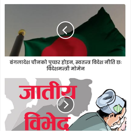
o
u
r
E
m
a
i
l
a
d
d
बंगलादेश चीनको पुच्छर होइन, स्वतन्त्र विदेश नीति छः
r
विदेशमन्त्री मोमेन
e
s
s