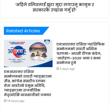
‘अहिले दलितलाई झुटा मुद्दा लगाउनु कानुन र
सरकारकै उपहास गर्नु हो’
Related Articles
एनआरएनए एसिया प्याशिफिक
सम्मेलनको तयारी अन्तिम
चरणमा- आरसी दीपक कंडेल,
‘आरोहण–२०२६’ भव्य र सभ्य
सम्मेलन हुने
3 days ago
एनआरएनए एशिया
सम्मेलनको तयारी ग्वाङ्झाउमा
तीव्र, कांग्रेस संसदीय दलका
नेता आङदेम्बे प्रमुख अतिथि,
ग्वाङ्झाउमा राजनीतिक
नेतृत्वदेखि व्यवसायीको जमघट
19 hours ago