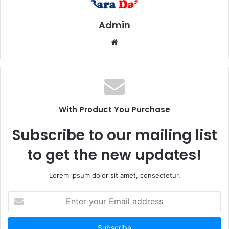
Admin
W
e
b
s
i
t
With Product You Purchase
e
Subscribe to our mailing list
to get the new updates!
Lorem ipsum dolor sit amet, consectetur.
E
n
t
e