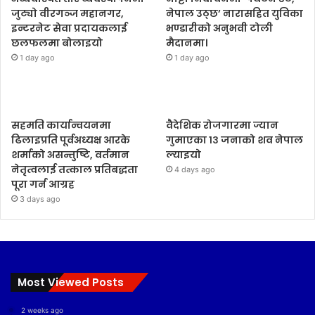
जुट्यो वीरगञ्ज महानगर,
नेपाल उठ्छ’ नारासहित युविका
इन्टरनेट सेवा प्रदायकलाई
भण्डारीको अनुभवी टोली
छलफलमा बोलाइयो
मैदानमा।
1 day ago
1 day ago
सहमति कार्यान्वयनमा
वैदेशिक रोजगारमा ज्यान
ढिलाइप्रति पूर्वअध्यक्ष आरके
गुमाएका १३ जनाको शव नेपाल
शर्माको असन्तुष्टि, वर्तमान
ल्याइयो
नेतृत्वलाई तत्काल प्रतिबद्धता
4 days ago
पूरा गर्न आग्रह
3 days ago
Most Viewed Posts
2 weeks ago