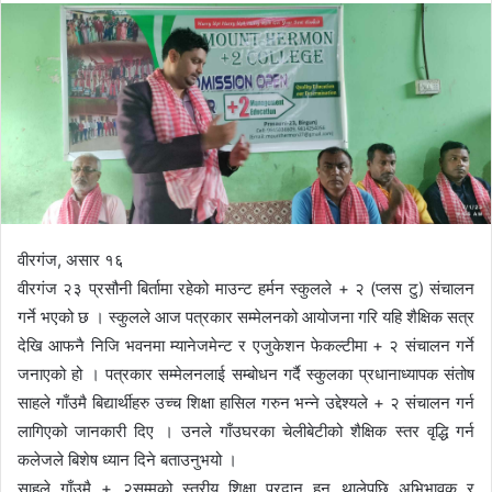
n
d
a
n
e
m
a
i
l
वीरगंज, असार १६
वीरगंज २३ प्रसौनी बिर्तामा रहेको माउन्ट हर्मन स्कुलले + २ (प्लस टु) संचालन
गर्ने भएको छ । स्कुलले आज पत्रकार सम्मेलनको आयोजना गरि यहि शैक्षिक सत्र
देखि आफनै निजि भवनमा म्यानेजमेन्ट र एजुकेशन फेकल्टीमा + २ संचालन गर्ने
जनाएको हो । पत्रकार सम्मेलनलाई सम्बोधन गर्दै स्कुलका प्रधानाध्यापक संतोष
साहले गाँउमै बिद्यार्थीहरु उच्च शिक्षा हासिल गरुन भन्ने उद्देश्यले + २ संचालन गर्न
लागिएको जानकारी दिए । उनले गाँउघरका चेलीबेटीको शैक्षिक स्तर वृद्धि गर्न
कलेजले बिशेष ध्यान दिने बताउनुभयो ।
साहले गाँउमै + २सम्मको स्तरीय शिक्षा प्रदान हुन थालेपछि अभिभावक र