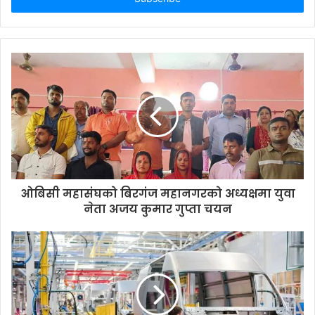
r
y
o
u
r
E
m
a
i
l
a
d
d
ओबिसी महासंघको बिरगंज महानगरको अध्यक्षमा युवा
r
नेता अजय कुमार गुप्ता चयन
e
s
s