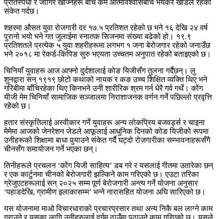
प्रतिस्पर्धा र जागिर खोज्नेहरू बीच कम आत्मविश्वासबीच भयंकर खाडल रहेको
संकेत गर्दछ।
शहरमा औसत युवा रोजगारी दर १७.५ प्रतिशत रहेको छ भने १६ देखि २४ वर्ष
पुरानो भयो भने गत जुलाईमा स्नातक सिजनमा संख्या बढेको हो। १९.९
प्रतिशतले प्रत्येक ५ युवा शहरीहरूमा लगभग १ जना बेरोजगार रहेको जनाउँछ
भने २०१८ मा रेकर्ड-किपिङ सुरु भएयता उच्चतम अनुपात रहेको बताइएको छ।
चिनियाँ युवाहरू आज आफ्नो दुर्दशालाई कोङ यिजीसँग तुलना गर्दैछन्। लु
शुनद्वारा सन् १९१९ छोटो कथाको नायक र कङ उच्च शिक्षित व्यक्ति थिए भने
गरिबीमा बाँचिरहेका थिए किनभने उनी शारीरिक श्रम गर्न धेरै गर्व गर्थे। कोंग
यीजी मेम चिनियाँ सामाजिक सञ्जालमा निराशाजनक वर्णन गर्ने पछिल्लो प्रवृत्ति
रहेको छ।
हतार संस्कृतिलाई अस्वीकार गर्ने युवाहरू अन्य लोकप्रिय बजवर्ड्स र चाइना
मेमेमा आजको जेनरेशन जेडले आफूलाई आधुनिक दिनको कोङ यिजीको रूपमा
उनीहरूको शिक्षामा बाधा पुर्‍याउने संकेत गर्दै घट्दो रोजगारीका सम्भावनाहरूसँगै
चीनसँग समायोजन गर्ने भएका छन्।
तिनीहरूले प्रचलन ‘कोंग यिजी साहित्य’ डब गरे र यसलाई गीतमा उतारेका छन्
र एक कार्टुनमा चीनको बेरोजगारी झल्किने काम गरिएको छ। एउटा तरिका
ग्रेजुएटहरूलाई सन् २०२५ सम्म पूर्ण बेरोजगारी अन्त्य गर्ने योजना अनुसार
‘पहाडदेखि, ग्रामीण इलाकासम्म’ भन्‍ने नारासहित योजना अघि सारिएको छ।
यस योजनामा माओ विचारधाराको प्रचारप्रसार तथा अन्य निकै बल लाग्‍ने काम
गराउने र यसका लागि उनीहरुलाई दुर्गम ठाउँमा पठाउने काम गरिएको छ। यसले