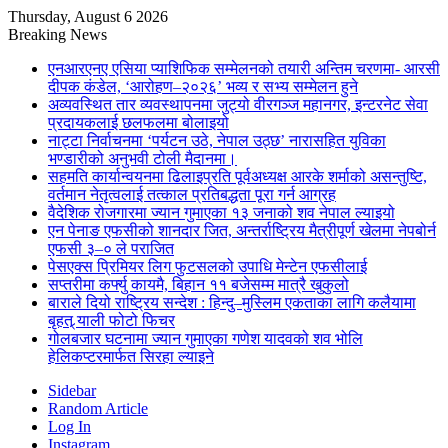
Thursday, August 6 2026
Breaking News
एनआरएनए एसिया प्याशिफिक सम्मेलनको तयारी अन्तिम चरणमा- आरसी
दीपक कंडेल, ‘आरोहण–२०२६’ भव्य र सभ्य सम्मेलन हुने
अव्यवस्थित तार व्यवस्थापनमा जुट्यो वीरगञ्ज महानगर, इन्टरनेट सेवा
प्रदायकलाई छलफलमा बोलाइयो
नाट्टा निर्वाचनमा ‘पर्यटन उठे, नेपाल उठ्छ’ नारासहित युविका
भण्डारीको अनुभवी टोली मैदानमा।
सहमति कार्यान्वयनमा ढिलाइप्रति पूर्वअध्यक्ष आरके शर्माको असन्तुष्टि,
वर्तमान नेतृत्वलाई तत्काल प्रतिबद्धता पूरा गर्न आग्रह
वैदेशिक रोजगारमा ज्यान गुमाएका १३ जनाको शव नेपाल ल्याइयो
एन पेनाङ एफसीको शानदार जित, अन्तर्राष्ट्रिय मैत्रीपूर्ण खेलमा नेपबोर्न
एफसी ३–० ले पराजित
पेसएक्स प्रिमियर लिग फुटसलको उपाधि मेन्टेन एफसीलाई
सप्तरीमा कर्फ्यु कायमै, बिहान ११ बजेसम्म मात्रै खुकुलो
बाराले दियो राष्ट्रिय सन्देश : हिन्दु–मुस्लिम एकताका लागि कलैयामा
बृहत् र्‍याली फोटो फिचर
गोलबजार घटनामा ज्यान गुमाएका गणेश यादवको शव भोलि
हेलिकप्टरमार्फत सिरहा ल्याइने
Sidebar
Random Article
Log In
Instagram