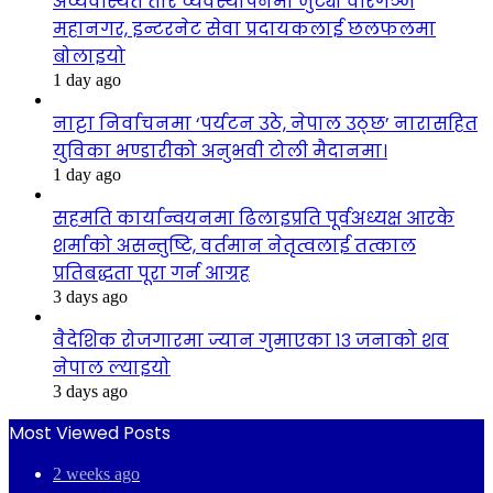
अव्यवस्थित तार व्यवस्थापनमा जुट्यो वीरगञ्ज
महानगर, इन्टरनेट सेवा प्रदायकलाई छलफलमा
बोलाइयो
1 day ago
नाट्टा निर्वाचनमा ‘पर्यटन उठे, नेपाल उठ्छ’ नारासहित
युविका भण्डारीको अनुभवी टोली मैदानमा।
1 day ago
सहमति कार्यान्वयनमा ढिलाइप्रति पूर्वअध्यक्ष आरके
शर्माको असन्तुष्टि, वर्तमान नेतृत्वलाई तत्काल
प्रतिबद्धता पूरा गर्न आग्रह
3 days ago
वैदेशिक रोजगारमा ज्यान गुमाएका १३ जनाको शव
नेपाल ल्याइयो
3 days ago
Most Viewed Posts
2 weeks ago