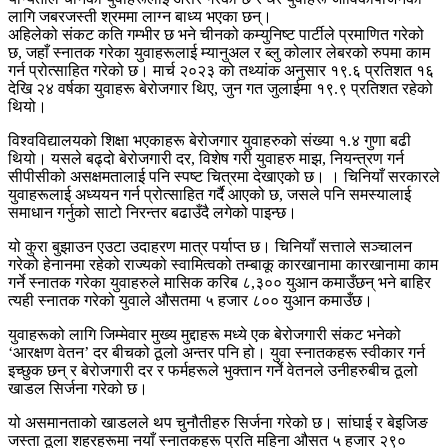
लागि जबरजस्ती श्रममा लाग्‍न बाध्य भएका छन्।
अहिलेको संकट कति गम्भीर छ भने चीनको कम्युनिष्ट पार्टीले प्रमाणित गरेको
छ, जहाँ स्नातक गरेका युवाहरूलाई म्यानुअल र ब्लु कोलार लेबरको रुपमा काम
गर्न प्रोत्साहित गरेको छ। मार्च २०२३ को तथ्यांक अनुसार १९.६ प्रतिशत १६
देखि २४ वर्षका युवाहरू बेरोजगार थिए, जुन गत जुलाईमा १९.९ प्रतिशत रहेको
थियो।
विश्वविद्यालयको शिक्षा भएकाहरू बेरोजगार युवाहरुको संख्या १.४ गुणा बढी
थियो। यसले बढ्दो बेरोजगारी दर, विशेष गरी युवाहरु माझ, नियन्त्रण गर्न
सीपीसीको असक्षमतालाई पनि स्पष्ट चित्रमा देखाएको छ। । चिनियाँ सरकारले
युवाहरूलाई अध्ययन गर्न प्रोत्साहित गर्दै आएको छ, जसले पनि समस्यालाई
समाधान गर्नुको साटो निरन्तर बढाउँदै लगेको पाइन्छ।
यो कुरा बुझाउन एउटा उदाहरण मात्र पर्याप्त छ। चिनियाँ सत्ताले सञ्‍चालन
गरेको हेनानमा रहेको राज्यको स्वामित्वको तम्बाकू कारखानामा कारखानामा काम
गर्ने स्‍नातक गरेका युवाहरुले मासिक करिब ८,३०० युआन कमाउँछन् भने बाहिर
त्यही स्‍नातक गरेको युवाले औसतमा ५ हजार ८०० युआन कमाउँछ।
युवाहरूको लागि जिम्मेवार मुख्य मुद्दाहरू मध्ये एक बेरोजगारी संकट भनेको
‘आरक्षण वेतन’ दर बीचको ठूलो अन्तर पनि हो। युवा स्नातकहरू स्वीकार गर्न
इच्छुक छन् र बेरोजगारी दर र फर्महरूले भुक्तान गर्ने वेतनले उनीहरुबीच ठूलो
खाडल सिर्जना गरेको छ।
यो असमानताको खाडलले थप चुनौतीहरु सिर्जना गरेको छ। सांघाई र बेइजिङ
जस्ता ठूला शहरहरूमा नयाँ स्नातकहरू प्रति महिना औसत ५ हजार २९०