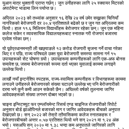
युआन मात्र भुक्तानी प्राप्त गर्छन्। जुन उनीहरुका लागि २५ स्क्वायर मिटरको
अपार्टमेन्ट भाडामा लिन पर्याप्त छ।
अप्रिल २०२३ को तथ्यांक अनुसार १६ देखि २४ वर्ष उमेर समूहका चिनियाँ
नागरिकको बेरोजगारी दर २०.४ प्रतिशतले बढेको छ र जुन गत अप्रिलमा कम
थियो। हाल ११.६ मिलियन विद्यार्थीहरू बेरोजगार रहेका छन्। जुन एक महिना
कलेज सकेर र व्यावसायिक विद्यालयहरूबाट स्नातक गरी रोजगार बजारमा
प्रवेश गरेका छन्।
यो पूर्वप्रधानमन्त्री ली खछ्याङले १२ करोड रोजगारी सृजना गर्ने वाचा गरेका
थिए र र पछि, राज्य परिषदले उक्त युवा बेरोजगारी समस्या सामना गर्न १५
उपायहरूको सेट घोषणा गर्‍यो। उपायहरूमा कम्पनीहरूको लागि एक-अफ बोनस
समावेश छ, जसमा बेरोजगारको रूपमा दर्ता भएका युवालाई काममा लगाइने
उल्लेख थियो।
लाखौं नयाँ इन्टर्नशिप स्पटहरू, राज्य-स्वामित्व कम्पनीहरू र विभागहरूमा काममा
लगाउने उनीहरुले बेरोजगारको संख्या घटाउने उल्लेख भए पनि बेरोजगारीको
दरमा भने कुनै कमी आउन सकेको छैन। अघिल्लो वर्षको तुलनामा जागिर
आवेदकहरूको संख्या लगभग दोब्बर भएको छ।
चाइना इन्स्टिच्युट फर एम्प्लॉयमेन्ट रिसर्च एण्ड चाइनिज रोजगारीको रिपोर्ट
अनुसार बोर्ड झाओपिनले बजारको माग र जागिर आवेदकहरू बीचको अनुपात
देखाएको छ। सन् २०२२ को तेस्रो त्रैमासिकमा कलेज स्नातकहरू र
बेरोजगारबीचको अन्तर ०.५७ प्रतिशत थियो भने सन् २०२१ मा १.२४ अंक
भयो। यसअघि सन् २०२० मा १.३८ भन्दा कम अनुपातले जागिरको लागि