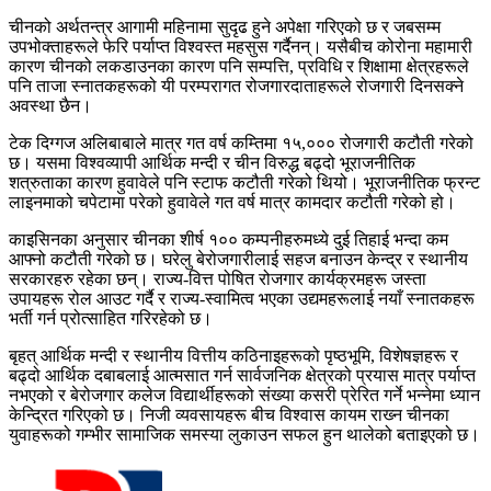
चीनको अर्थतन्त्र आगामी महिनामा सुदृढ हुने अपेक्षा गरिएको छ र जबसम्म
उपभोक्ताहरूले फेरि पर्याप्त विश्वस्त महसुस गर्दैनन्। यसैबीच कोरोना महामारी
कारण चीनको लकडाउनका कारण पनि सम्पत्ति, प्रविधि र शिक्षामा क्षेत्रहरूले
पनि ताजा स्नातकहरूको यी परम्परागत रोजगारदाताहरूले रोजगारी दिनसक्‍ने
अवस्था छैन।
टेक दिग्गज अलिबाबाले मात्र गत वर्ष कम्तिमा १५,००० रोजगारी कटौती गरेको
छ। यसमा विश्वव्यापी आर्थिक मन्दी र चीन विरुद्ध बढ्दो भूराजनीतिक
शत्रुताका कारण हुवावेले पनि स्टाफ कटौती गरेको थियो। भूराजनीतिक फ्रन्ट
लाइनमाको चपेटामा परेको हुवावेले गत वर्ष मात्र कामदार कटौती गरेको हो।
काइसिनका अनुसार चीनका शीर्ष १०० कम्पनीहरुमध्ये दुई तिहाई भन्दा कम
आफ्नो कटौती गरेको छ। घरेलु बेरोजगारीलाई सहज बनाउन केन्द्र र स्थानीय
सरकारहरु रहेका छन्। राज्य-वित्त पोषित रोजगार कार्यक्रमहरू जस्ता
उपायहरू रोल आउट गर्दै र राज्य-स्वामित्व भएका उद्यमहरूलाई नयाँ स्नातकहरू
भर्ती गर्न प्रोत्साहित गरिरहेको छ।
बृहत् आर्थिक मन्दी र स्थानीय वित्तीय कठिनाइहरूको पृष्ठभूमि, विशेषज्ञहरू र
बढ्दो आर्थिक दबाबलाई आत्मसात गर्न सार्वजनिक क्षेत्रको प्रयास मात्र पर्याप्त
नभएको र बेरोजगार कलेज विद्यार्थीहरूको संख्या कसरी प्रेरित गर्ने भन्नेमा ध्यान
केन्द्रित गरिएको छ। निजी व्यवसायहरू बीच विश्वास कायम राख्‍न चीनका
युवाहरूको गम्भीर सामाजिक समस्या लुकाउन सफल हुन थालेको बताइएको छ।