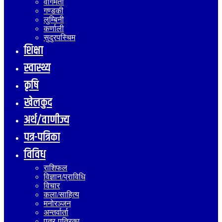
वागमती
गण्डकी
लुम्बिनी
कर्णाली
सुदुरपस्चिम
शिक्षा
स्वास्थ्य
कृषि
खेलकुद
अर्थ/वाणीज्य
पत्र-पत्रिका
विविध
राशिफल
विज्ञान/प्राविधि
विचार
कला/साहित्य
मनोरञ्जन
अन्तर्वार्ता
पत्र-पत्रिका