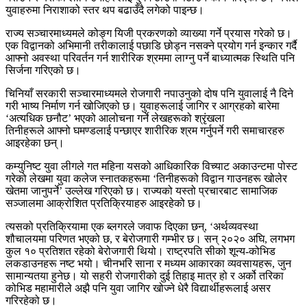
युवाहरुमा निराशाको स्तर थप बढाउँदै लगेको पाइन्छ।
राज्य सञ्चारमाध्यमले कोङ्ग यिजी प्रकरणको व्याख्या गर्ने प्रयास गरेको छ।
एक विद्वानको अभिमानी तरीकालाई पछाडि छोड्न नसक्‍ने प्रयोग गर्न इन्कार गर्दै
आफ्नो अवस्था परिवर्तन गर्न शारीरिक श्रममा लाग्‍नु पर्ने बाध्यात्मक स्थिति पनि
सिर्जना गरिएको छ।
चिनियाँ सरकारी सञ्चारमाध्यमले रोजगारी नपाउनुको दोष पनि युवालाई नै दिने
गरी भाष्य निर्माण गर्न खोजिएको छ। युवाहरूलाई जागिर र आग्रहको बारेमा
‘अत्यधिक छनौट’ भएको आलोचना गर्ने लेखहरूको श्रृंखला
तिनीहरूले आफ्नो घमण्डलाई पन्छाएर शारीरिक श्रम गर्नुपर्ने गरी समाचारहरु
आइरहेका छन्।
कम्युनिष्ट युवा लीगले गत महिना यसको आधिकारिक विच्याट अकाउन्टमा पोस्ट
गरेको लेखमा युवा कलेज स्नातकहरूमा ‘तिनीहरूको विद्वान गाउनहरू खोलेर
खेतमा जानुपर्ने’ उल्लेख गरिएको छ। राज्यको यस्तो प्रचारबाट सामाजिक
सञ्जालमा आक्रोशित प्रतिक्रियाहरु आइरहेको छ।
त्यसको प्रतिक्रियामा एक ब्लगरले जवाफ दिएका छन्, ‘अर्थव्यवस्था
शौचालयमा परिणत भएको छ, र बेरोजगारी गम्भीर छ। सन् २०२० अघि, लगभग
कुल १० प्रतिशत रहेको बेरोजगारी थियो। राष्ट्रपति सीको शून्य-कोभिड
लकडाउनहरू नष्ट भयो। चीनभरि साना र मध्यम आकारका व्यवसायहरू, जुन
सामान्यतया हुनेछ। यो सहरी रोजगारीको दुई तिहाइ मात्र हो र अर्को तरिका
कोभिड महामारीले अझै पनि युवा जागिर खोज्‍ने धेरै विद्यार्थीहरूलाई असर
गरिरहेको छ।