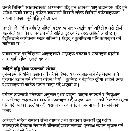
उनले चिनियाँ पर्यटकहरूको आगमनमा वृद्धि हुने अवस्था आए उडानहरू वृद्धि हुने
अपेक्षा गरेको बताए। पर्यटन व्यवसायी विश्वेस श्रेष्ठ चिनियाँ पर्यटकहरूको
संख्या र उडान दुवै वृद्धि हुने ठान्छन्।
उनले भने, “तीन वर्षपछि पहिलो पटक व्यापार प्रवर्द्धन गर्न अहिले हाम्रो टोली
गइरहेको छ। नेपाल पर्यटन बोर्ड सहित टुर अपरेटरहरू अहिले त्यही छन्।
बेइजिङको कार्यक्रम भर्खरै सकियो। छेङ्दु र कुनमिङमा पनि कार्यक्रम गर्ने
तालिका छ।”
सकारात्मक प्रतिक्रिया आइरहेकाले आफूहरू पर्यटक र उडानहरू बढ्नेमा
आशावादी रहेको उनले बताए।
कहिले वृद्धि होला उडानको संख्या
कुन्मिङमा नियमित उडान गर्ने गरेको हिमालय एअरलाइन्सले बेइजिङमा पनि
प्रत्यक्ष उडान गर्ने घोषणा गरेको थियो। कुन्मिङ र बेइजिङ दुवैमा अहिले उक्त
एअरलाइन्सले चार्टड उडान मात्रै गर्दै आएको छ।
पर्यटन व्यवसायी श्रेष्ठका अनुसार एअर चाइना, चाइना साउदर्न र सिचुआन
एअरले न्यून सङ्ख्यामा भएपनि उडानहरू गर्दै आएका छन्। उनले टिकटको मूल्य
पनि बढी भएको उल्लेख गर्दै त्यसका कारण पर्यटन ‘लयमा फर्कन नसकेको’
जनाए।
अघिल्लो महिना सम्पन्न सीमा व्यापार तथा सहकार्य सम्बन्धी दुई पक्षीय
संयन्त्रको बैठकमा नेपालले चीनलाई ल्हासासम्मको प्रत्यक्ष उडान सुचारु गर्न
अनुरोध गरेको थियो।