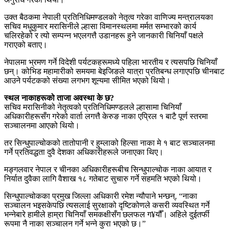
उक्त बैठकमा नेपाली प्रतिनिधिमण्डलको नेतृत्व गरेका वाणिज्य मन्त्रालयका
सचिव मधुकुमार मरासिनीले ल्हासा विमानस्थलमा मर्मत सम्भारको कार्य
चलिरहेको र त्यो सम्पन्न भएलगत्तै उडानहरू हुने जानकारी चिनियाँ पक्षले
गराएको बताए।
नेपालमा भ्रमण गर्ने विदेशी पर्यटकहरूमध्ये पहिला भारतीय र त्यसपछि चिनियाँ
छन्। कोभिड महामारीको समयमा बेइजिङले यात्रा प्रतिबन्ध लगाएपछि चीनबाट
आउने पर्यटकको संख्या लगभग शून्यमा सीमित भएको थियो।
स्थल नाकाहरूको ताजा अवस्था के छ?
सचिव मरासिनीको नेतृत्वको प्रतिनिधिमण्डलले ल्हासामा चिनियाँ
अधिकारीहरूसँग गरेको वार्ता लगत्तै केरुङ नाका एप्रिल १ बाटै पूर्ण स्तरमा
सञ्चालनमा आएको थियो।
तर सिन्धुपाल्चोकको तातोपानी र हुम्लाको हिल्सा नाका मे १ बाट सञ्चालनमा
गर्ने प्रतिवद्धता दुवै देशका अधिकारीहरूले जनाएका थिए।
मङ्गलवार नेपाल र चीनका अधिकारीहरूबीच सिन्धुपाल्चोक नाका आयात र
निर्यात दुवैका लागि वैशाख १८ गतेबाट सुचारु गर्ने सहमति भएको थियो।
सिन्धुपाल्चोकका प्रमुख जिल्ला अधिकारी रमेश न्यौपाने भन्छन्, “नाका
सञ्चालन भइसकेपछि त्यसलाई सुरक्षाको दृष्टिकोणले कसरी व्यवस्थित गर्ने
भन्नेबारे हामीले हाम्रा चिनियाँ समकक्षीसँग छलफल ग¥यौँ। अहिले दुईतर्फी
रूपमा नै नाका सञ्चालन गर्ने भन्ने कुरा भएको छ।”