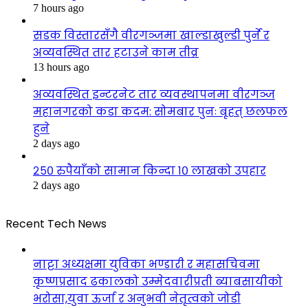
7 hours ago
सडक विस्तारसँगै वीरगञ्जमा खाल्डाखुल्डी पुर्ने र
अव्यवस्थित तार हटाउने काम तीव्र
13 hours ago
अव्यवस्थित इन्टरनेट तार व्यवस्थापनमा वीरगञ्ज
महानगरको कडा कदम: सोमबार पुनः बृहत् छलफल
हुने
2 days ago
२५० रुपैयाँको सामान किन्दा १० लाखको उपहार
2 days ago
Recent Tech News
नाट्टा अध्यक्षमा युविका भण्डारी र महासचिवमा
कृष्णप्रसाद ढकालको उम्मेदवारीप्रती ब्याबसायीको
भरोसा,युवा ऊर्जा र अनुभवी नेतृत्वको जोडी