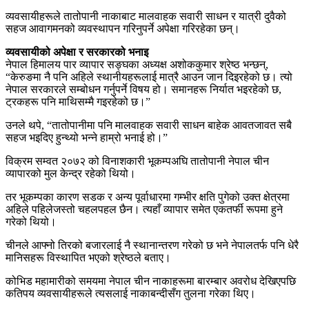
व्यवसायीहरूले तातोपानी नाकाबाट मालवाहक सवारी साधन र यात्री दुवैको
सहज आवागमनको व्यवस्थापन गरिनुपर्ने अपेक्षा गरिरहेका छन्।
व्यवसायीको अपेक्षा र सरकारको भनाइ
नेपाल हिमालय पार व्यापार सङ्घका अध्यक्ष अशोककुमार श्रेष्ठ भन्छन्,
“केरुङमा नै पनि अहिले स्थानीयहरूलाई मात्रै आउन जान दिइरहेको छ। त्यो
नेपाल सरकारले सम्बोधन गर्नुपर्ने विषय हो। समानहरू निर्यात भइरहेको छ,
ट्रकहरू पनि माथिसम्मै गइरहेको छ।”
उनले थपे, “तातोपानीमा पनि मालवाहक सवारी साधन बाहेक आवतजावत सबै
सहज भइदिए हुन्थ्यो भन्ने हाम्रो भनाई हो।”
विक्रम सम्वत २०७२ को विनाशकारी भूकम्पअघि तातोपानी नेपाल चीन
व्यापारको मुल केन्द्र रहेको थियो।
तर भूकम्पका कारण सडक र अन्य पूर्वाधारमा गम्भीर क्षति पुगेको उक्त क्षेत्रमा
अहिले पहिलेजस्तो चहलपहल छैन। त्यहाँ व्यापार समेत एकतर्फी रूपमा हुने
गरेको थियो।
चीनले आफ्नो तिरको बजारलाई नै स्थानान्तरण गरेको छ भने नेपालतर्फ पनि धेरै
मानिसहरू विस्थापित भएको श्रेष्ठले बताए।
कोभिड महामारीको समयमा नेपाल चीन नाकाहरूमा बारम्बार अवरोध देखिएपछि
कतिपय व्यवसायीहरूले त्यसलाई नाकाबन्दीसँग तुलना गरेका थिए।