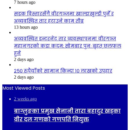
7 hours ago
सडक विस्तारसँगै वीरगञ्जमा खाल्डाखुल्डी पुर्ने र
अव्यवस्थित तार हटाउने काम तीव्र
13 hours ago
अव्यवस्थित इन्टरनेट तार व्यवस्थापनमा वीरगञ्ज
महानगरको कडा कदम: सोमबार पुनः बृहत् छलफल
हुने
2 days ago
२५० रुपैयाँको सामान किन्दा १० लाखको उपहार
2 days ago
Most Viewed Posts
2 weeks ago
बाग्लुङका प्रमुख सेनानी तारा बहादुर खड्का
वीर दल गणको गणपति नियुक्त