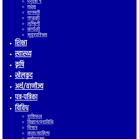
प्रदेश १
मधेस
वागमती
गण्डकी
लुम्बिनी
कर्णाली
सुदुरपस्चिम
शिक्षा
स्वास्थ्य
कृषि
खेलकुद
अर्थ/वाणीज्य
पत्र-पत्रिका
विविध
राशिफल
विज्ञान/प्राविधि
विचार
कला/साहित्य
मनोरञ्जन