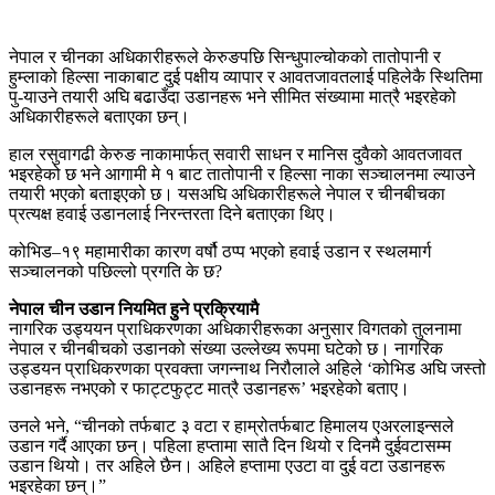
नेपाल र चीनका अधिकारीहरूले केरुङपछि सिन्धुपाल्चोकको तातोपानी र
हुम्लाको हिल्सा नाकाबाट दुई पक्षीय व्यापार र आवतजावतलाई पहिलेकै स्थितिमा
पु-याउने तयारी अघि बढाउँदा उडानहरू भने सीमित संख्यामा मात्रै भइरहेको
अधिकारीहरूले बताएका छन्।
हाल रसुवागढी केरुङ नाकामार्फत् सवारी साधन र मानिस दुवैको आवतजावत
भइरहेको छ भने आगामी मे १ बाट तातोपानी र हिल्सा नाका सञ्चालनमा ल्याउने
तयारी भएको बताइएको छ। यसअघि अधिकारीहरूले नेपाल र चीनबीचका
प्रत्यक्ष हवाई उडानलाई निरन्तरता दिने बताएका थिए।
कोभिड–१९ महामारीका कारण वर्षौ ठप्प भएको हवाई उडान र स्थलमार्ग
सञ्चालनको पछिल्लो प्रगति के छ?
नेपाल चीन उडान नियमित हुने प्रक्रियामै
नागरिक उड्ययन प्राधिकरणका अधिकारीहरूका अनुसार विगतको तुलनामा
नेपाल र चीनबीचको उडानको संख्या उल्लेख्य रूपमा घटेको छ। नागरिक
उड्डयन प्राधिकरणका प्रवक्ता जगन्नाथ निरौलाले अहिले ‘कोभिड अघि जस्तो
उडानहरू नभएको र फाट्टफुट्ट मात्रै उडानहरू’ भइरहेको बताए।
उनले भने, “चीनको तर्फबाट ३ वटा र हाम्रोतर्फबाट हिमालय एअरलाइन्सले
उडान गर्दै आएका छन्। पहिला हप्तामा सातै दिन थियो र दिनमै दुईवटासम्म
उडान थियो। तर अहिले छैन। अहिले हप्तामा एउटा वा दुई वटा उडानहरू
भइरहेका छन्।”