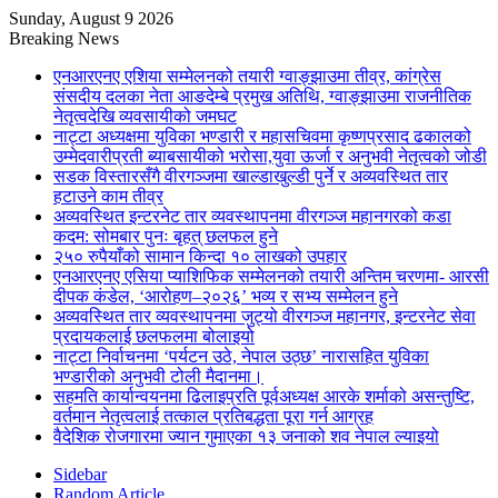
Sunday, August 9 2026
Breaking News
एनआरएनए एशिया सम्मेलनको तयारी ग्वाङ्झाउमा तीव्र, कांग्रेस
संसदीय दलका नेता आङदेम्बे प्रमुख अतिथि, ग्वाङ्झाउमा राजनीतिक
नेतृत्वदेखि व्यवसायीको जमघट
नाट्टा अध्यक्षमा युविका भण्डारी र महासचिवमा कृष्णप्रसाद ढकालको
उम्मेदवारीप्रती ब्याबसायीको भरोसा,युवा ऊर्जा र अनुभवी नेतृत्वको जोडी
सडक विस्तारसँगै वीरगञ्जमा खाल्डाखुल्डी पुर्ने र अव्यवस्थित तार
हटाउने काम तीव्र
अव्यवस्थित इन्टरनेट तार व्यवस्थापनमा वीरगञ्ज महानगरको कडा
कदम: सोमबार पुनः बृहत् छलफल हुने
२५० रुपैयाँको सामान किन्दा १० लाखको उपहार
एनआरएनए एसिया प्याशिफिक सम्मेलनको तयारी अन्तिम चरणमा- आरसी
दीपक कंडेल, ‘आरोहण–२०२६’ भव्य र सभ्य सम्मेलन हुने
अव्यवस्थित तार व्यवस्थापनमा जुट्यो वीरगञ्ज महानगर, इन्टरनेट सेवा
प्रदायकलाई छलफलमा बोलाइयो
नाट्टा निर्वाचनमा ‘पर्यटन उठे, नेपाल उठ्छ’ नारासहित युविका
भण्डारीको अनुभवी टोली मैदानमा।
सहमति कार्यान्वयनमा ढिलाइप्रति पूर्वअध्यक्ष आरके शर्माको असन्तुष्टि,
वर्तमान नेतृत्वलाई तत्काल प्रतिबद्धता पूरा गर्न आग्रह
वैदेशिक रोजगारमा ज्यान गुमाएका १३ जनाको शव नेपाल ल्याइयो
Sidebar
Random Article